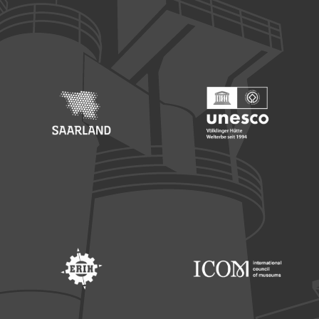
Footer: Europäischer Fonds für nationale Entwicklung
Footer: Die Beauftragte der Bu
Footer: Saarland
Footer: Unesco Welterbe