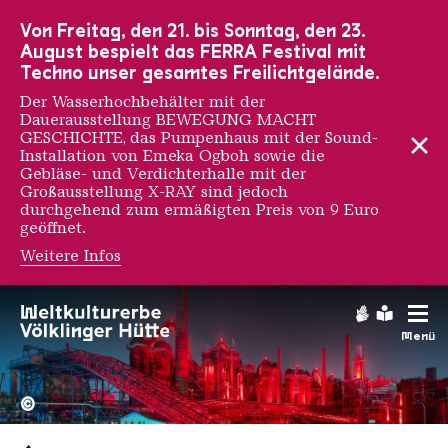
Zur Hauptnavigation
Zur Suche
Zum Inhalt
Zur Fußnavigation
Von Freitag, den 21. bis Sonntag, den 23.
August bespielt das FERRA Festival mit
Techno unser gesamtes Freilichtgelände.
Der Wasserhochbehälter mit der
Dauerausstellung BEWEGUNG MACHT
GESCHICHTE, das Pumpenhaus mit der Sound-
Installation von Emeka Ogboh sowie die
Gebläse- und Verdichterhalle mit der
Großausstellung X-RAY sind jedoch
durchgehend zum ermäßigten Preis von 9 Euro
geöffnet.
Weitere Infos
Gebärdens
Leichte
Menü
Hochofengruppe in Rot
Copyright: Weltkulturerbe 
©