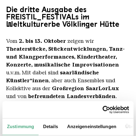
Die dritte Ausgabe des
FREISTIL_FESTIVALs im
Weltkulturerbe Völklinger Hütte
Vom
2. bis 13. Oktober
zeigen wir
Theaterstücke, Stückentwicklungen, Tanz-
und Klangperformances, Kindertheater,
Konzerte, musikalische Improvisationen
u.v.m. Mit dabei sind
saarländische
Künstler*innen
, aber auch Ensembles und
Kollektive aus der
Großregion SaarLorLux
und von
befreundeten Landesverbänden
.
Insgesamt
34 Veranstaltungen
mit rund
100
Künstler*innen
werden in und um die Erzhalle
präsentiert.
Zustimmung
Details
Anzeigeneinstellungen
Über