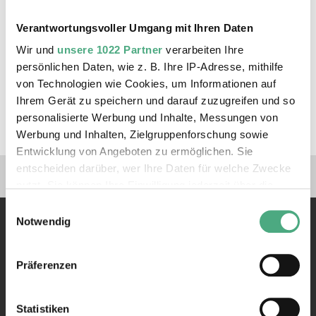
Weil wir nun schon zum dritten Mal in
Völklingen zu Gast sind und weil wir uns hier
Verantwortungsvoller Umgang mit Ihren Daten
mittlerweile heimisch fühlen, haben wir das
Wir und
unsere 1022 Partner
verarbeiten Ihre
Festival unter das
Motto HEIMSPIEL!
gestellt.
persönlichen Daten, wie z. B. Ihre IP-Adresse, mithilfe
von Technologien wie Cookies, um Informationen auf
zum Festivalprogramm
|
zum Vorverkauf
Ihrem Gerät zu speichern und darauf zuzugreifen und so
personalisierte Werbung und Inhalte, Messungen von
Werbung und Inhalten, Zielgruppenforschung sowie
Entwicklung von Angeboten zu ermöglichen. Sie
Verlinkungen zu unseren 
entscheiden darüber, wer Ihre Daten für welche Zwecke
nutzt. Sie können Ihre Einwilligung jederzeit über die
Cookie-Erklärung oder durch Klicken auf das Privacy
Einwilligungsauswahl
Trigger Symbol ändern oder widerrufen
Notwendig
Wenn Sie es erlauben, würden wir auch gerne:
Präferenzen
Informationen über Ihre geografische Lage erfassen,
welche bis auf einige Meter genau sein können
Kontakt
Ihr Gerät durch aktives Scannen nach bestimmten
Statistiken