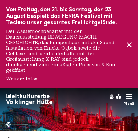
Zur Hauptnavigation
Zur Suche
Zum Inhalt
Zur Fußnavigation
Von Freitag, den 21. bis Sonntag, den 23.
August bespielt das FERRA Festival mit
Techno unser gesamtes Freilichtgelände.
Der Wasserhochbehälter mit der
Dauerausstellung BEWEGUNG MACHT
GESCHICHTE, das Pumpenhaus mit der Sound-
Installation von Emeka Ogboh sowie die
Gebläse- und Verdichterhalle mit der
Großausstellung X-RAY sind jedoch
durchgehend zum ermäßigten Preis von 9 Euro
geöffnet.
Weitere Infos
Gebärdens
Leichte
Menü
Hochofengruppe in Rot
Copyright: Weltkulturerbe 
©