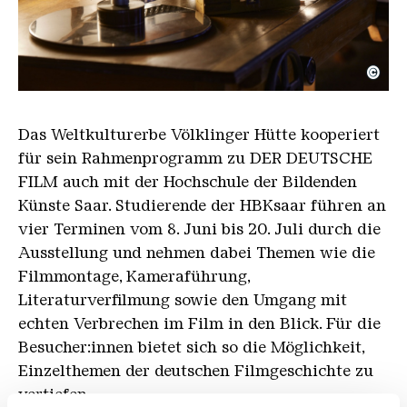
©
Filmmontage-Schneidetisch ermöglicht aufrechte B
Copyright: Hans-Georg Merkel | Weltkulturerbe Völ
Das Weltkulturerbe Völklinger Hütte kooperiert
für sein Rahmenprogramm zu DER DEUTSCHE
FILM auch mit der Hochschule der Bildenden
Künste Saar. Studierende der HBKsaar führen an
vier Terminen vom 8. Juni bis 20. Juli durch die
Ausstellung und nehmen dabei Themen wie die
Filmmontage, Kameraführung,
Literaturverfilmung sowie den Umgang mit
echten Verbrechen im Film in den Blick. Für die
Besucher:innen bietet sich so die Möglichkeit,
Einzelthemen der deutschen Filmgeschichte zu
vertiefen.