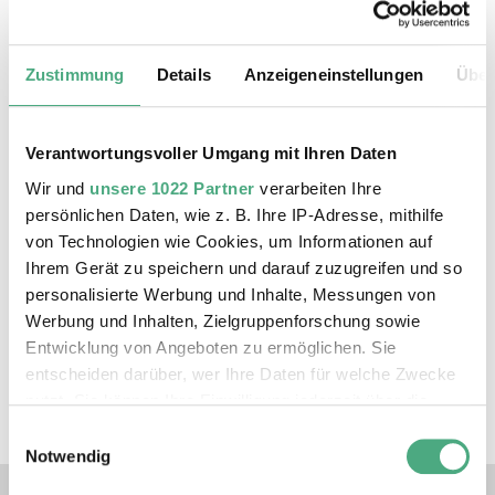
3 € Teilnahmegebühr zum Eintritt.
Zustimmung
Details
Anzeigeneinstellungen
Über
Kinder und Jugendliche bis einschl. 18
Jahre Teilnahme frei.
Max. 30 Personen. Sie können Ihre
Verantwortungsvoller Umgang mit Ihren Daten
Tickets in unserem Online-Shop oder
Wir und
unsere 1022 Partner
verarbeiten Ihre
an der Kasse erwerben.
persönlichen Daten, wie z. B. Ihre IP-Adresse, mithilfe
von Technologien wie Cookies, um Informationen auf
Ihrem Gerät zu speichern und darauf zuzugreifen und so
ZUM TICKETSHOP
personalisierte Werbung und Inhalte, Messungen von
Werbung und Inhalten, Zielgruppenforschung sowie
Entwicklung von Angeboten zu ermöglichen. Sie
entscheiden darüber, wer Ihre Daten für welche Zwecke
nutzt. Sie können Ihre Einwilligung jederzeit über die
Cookie-Erklärung oder durch Klicken auf das Privacy
Einwilligungsauswahl
Trigger Symbol ändern oder widerrufen
Notwendig
Verlinkungen zu unseren 