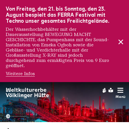
Zur Hauptnavigation
Zur Suche
Zum Inhalt
Zur Fußnavigation
Von Freitag, den 21. bis Sonntag, den 23.
August bespielt das FERRA Festival mit
Techno unser gesamtes Freilichtgelände.
Der Wasserhochbehälter mit der
Dauerausstellung BEWEGUNG MACHT
GESCHICHTE, das Pumpenhaus mit der Sound-
Installation von Emeka Ogboh sowie die
Gebläse- und Verdichterhalle mit der
Großausstellung X-RAY sind jedoch
durchgehend zum ermäßigten Preis von 9 Euro
geöffnet.
Weitere Infos
Gebärdens
Leichte
Menü
Hochofengruppe in Rot
Copyright: Weltkulturerbe 
©