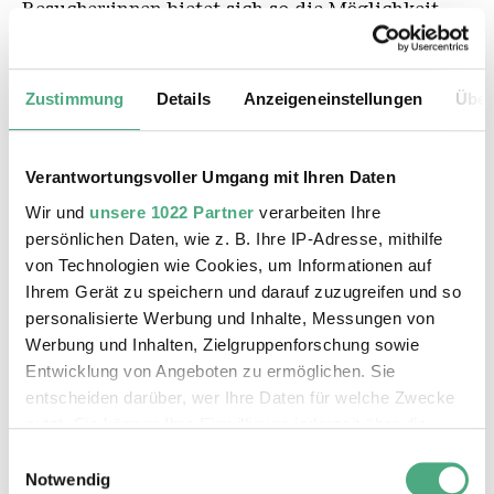
Besucher:innen bietet sich so die Möglichkeit,
Einzelthemen der deutschen Filmgeschichte zu
vertiefen.
Zustimmung
Details
Anzeigeneinstellungen
Über
3 € Teilnahmegebühr zum Eintritt.
Kinder und Jugendliche bis einschl. 18
Verantwortungsvoller Umgang mit Ihren Daten
Jahre Teilnahme frei.
Wir und
unsere 1022 Partner
verarbeiten Ihre
Max. 30 Personen. Sie können Ihre
persönlichen Daten, wie z. B. Ihre IP-Adresse, mithilfe
Tickets in unserem Online-Shop oder
von Technologien wie Cookies, um Informationen auf
an der Kasse erwerben.
Ihrem Gerät zu speichern und darauf zuzugreifen und so
personalisierte Werbung und Inhalte, Messungen von
Werbung und Inhalten, Zielgruppenforschung sowie
Entwicklung von Angeboten zu ermöglichen. Sie
ZUM TICKETSHOP
entscheiden darüber, wer Ihre Daten für welche Zwecke
nutzt. Sie können Ihre Einwilligung jederzeit über die
Cookie-Erklärung oder durch Klicken auf das Privacy
Einwilligungsauswahl
Trigger Symbol ändern oder widerrufen
Notwendig