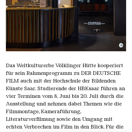
©
DER DEUTSCHE FILM Kino beschnitten ab Kasse
Copyright: Hans-Georg Merkel | Weltkulturerbe Völ
Das Weltkulturerbe Völklinger Hütte kooperiert
für sein Rahmenprogramm zu DER DEUTSCHE
FILM auch mit der Hochschule der Bildenden
Künste Saar. Studierende der HBKsaar führen an
vier Terminen vom 8. Juni bis 20. Juli durch die
Ausstellung und nehmen dabei Themen wie die
Filmmontage, Kameraführung,
Literaturverfilmung sowie den Umgang mit
echten Verbrechen im Film in den Blick. Für die