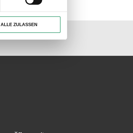
ionen anbieten zu können und
Ihrer Verwendung unserer
ALLE ZULASSEN
unseren Socialmedia
 führen diese Informationen
ie im Rahmen Ihrer Nutzung