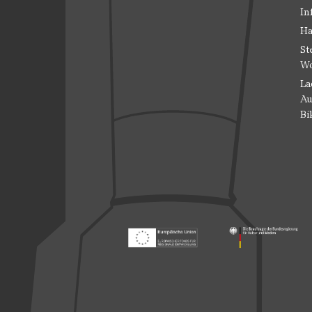
In
Ha
St
Wo
La
Au
Bi
Footer: Europäischer Fonds für nationale
Footer: Die Beauft