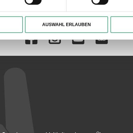
, um Inhalte und Anzeigen zu personalisieren, besondere Funkt
ite zu analysieren. Außerdem geben wir ggfs. Informationen zu 
AUSWAHL ERLAUBEN
Verlinkungen zu 
r soziale Medien, Werbung und Analysen weiter. Unsere Partner
 Daten zusammen, die Sie ihnen bereitgestellt haben oder die s
n.