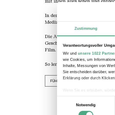
mit ihnen alles sehen und entde
In der Ausstellung kann man vie
Medizin und aus der Wissenschaf
Zustimmung
Die Ausstellung zeigt auch, wie 
Geschichten und Büchern, in der 
Verantwortungsvoller Umgan
Film.
Wir und
unsere 1022 Partne
wie Cookies, um Information
So lernt man, wie Röntgenstrahl
Inhalte, Messungen von Werb
Sie entscheiden darüber, wer
Erklärung oder durch Klicken
FÜHRUNG BUCHEN
Wenn Sie es erlauben, würde
Informationen über Ihre 
Einwilligungsauswahl
Ihr Gerät durch aktives 
Notwendig
Erfahren Sie mehr darüber, w