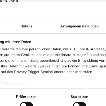
cken kann.
le spannende Dinge anschauen: das allererste Röntgenb
t und sogar einen modernen Röntgen-Satelliten, der i
Details
Anzeigeneinstellungen
der „Röntgenblick“ die Menschen inspiriert hat – zum B
Politik, in der Naturforschung, in der Architektur, in
g mit Ihren Daten
r
verarbeiten Ihre persönlichen Daten, wie z. B. Ihre IP-Adresse,
en auf Ihrem Gerät zu speichern und darauf zuzugreifen und so 
en helfen, Dinge sichtbar zu machen, die man mit blo
ung und Inhalten, Zielgruppenforschung sowie Entwicklung von
 Ihre Daten für welche Zwecke nutzt. Sie können Ihre Einwilligun
 auf das Privacy Trigger Symbol ändern oder widerrufen
n wir auch gerne:
geografische Lage erfassen, welche bis auf einige Meter genau 
Scannen nach bestimmten Merkmalen (Fingerprinting) identifizie
Präferenzen
Statistiken
ie Ihre persönlichen Daten verarbeitet werden, und legen Sie I