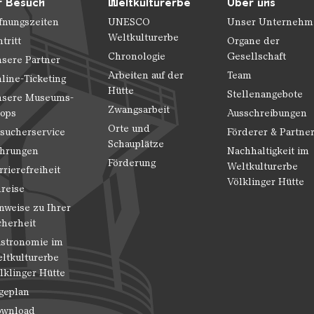
r Besuch
Weltkulturerbe
Über uns
fnungszeiten
UNESCO
Unser Unternehm
Weltkulturerbe
ntritt
Organe der
Chronologie
Gesellschaft
sere Partner
Arbeiten auf der
Team
line-Ticketing
Hütte
Stellenangebote
sere Museums-
Zwangsarbeit
ops
Ausschreibungen
Orte und
sucherservice
Förderer & Partne
Schauplätze
hrungen
Nachhaltigkeit im
Förderung
Weltkulturerbe
rrierefreiheit
Völklinger Hütte
reise
nweise zu Ihrer
cherheit
stronomie im
ltkulturerbe
lklinger Hütte
geplan
wnload