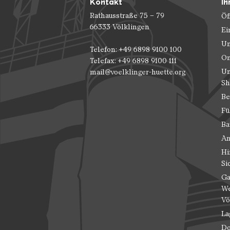
Kontakt
Ih
Rathausstraße 75 – 79
Öf
66333 Völklingen
Ei
Un
Telefon: +49 6898 9100 100
On
Telefax: +49 6898 9100 111
Un
mail@voelklinger-huette.org
Sh
Be
Fü
Ba
An
Hi
Si
Ga
We
Vö
La
Do