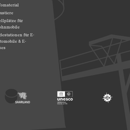
fomaterial
ustiere
ellplätze für
hnmobile
destationen für E-
tomobile & E-
kes
 Entwicklung
ragte der Bundesregierung für Kultur und Medien
Footer: Saarland
Footer: Unesco Welterbe
Footer: ERIH