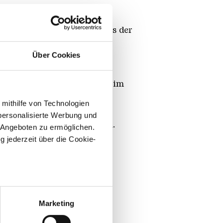
ild, alte Röntgengeräte aus der
m Weltall forscht.
Über Cookies
eispiel in der Kunst, in
 der Musik, in der Mode und im
 mithilfe von Technologien
personalisierte Werbung und
ßen Augen nicht sehen kann.
 Angeboten zu ermöglichen.
g jederzeit über die Cookie-
sein können
ren
Marketing
hre Präferenzen im
Abschnitt