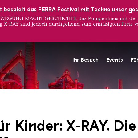
ust bespielt das FERRA Festival mit Techno unser ge
 BEWEGUNG MACHT GESCHICHTE, das Pumpenhaus mit der S
ng X-RAY sind jedoch durchgehend zum ermäßigten Preis vo
Ihr Besuch
Events
Fü
Hochofengruppe in Rot
Copyright: Weltkulturerbe 
ür Kinder: X-RAY. Di