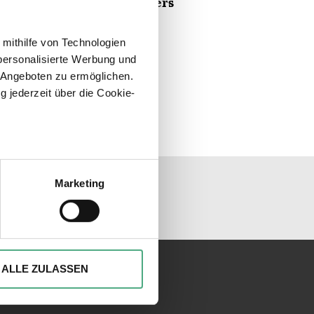
n des Wasserhochbehälters
en.
 mithilfe von Technologien
personalisierte Werbung und
 Angeboten zu ermöglichen.
g jederzeit über die Cookie-
sein können
unseren Socialmedia
ren
Marketing
hre Präferenzen im
Abschnitt
ionen anbieten zu können und
Ihrer Verwendung unserer
ALLE ZULASSEN
 führen diese Informationen
ie im Rahmen Ihrer Nutzung