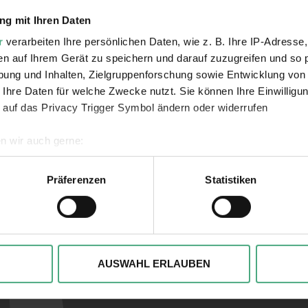
rden mit dem Pumpenhaus und den Obergeschosse
triegeschichte für die Besucher:innen erschloss
g mit Ihren Daten
r
verarbeiten Ihre persönlichen Daten, wie z. B. Ihre IP-Adresse,
en auf Ihrem Gerät zu speichern und darauf zuzugreifen und so 
ung und Inhalten, Zielgruppenforschung sowie Entwicklung von
 Ihre Daten für welche Zwecke nutzt. Sie können Ihre Einwilligun
 auf das Privacy Trigger Symbol ändern oder widerrufen
n wir auch gerne:
geografische Lage erfassen, welche bis auf einige Meter genau 
Verlinkungen zu 
Scannen nach bestimmten Merkmalen (Fingerprinting) identifizie
Präferenzen
Statistiken
ie Ihre persönlichen Daten verarbeitet werden, und legen Sie I
, um Inhalte und Anzeigen zu personalisieren, besondere Funkt
ite zu analysieren. Außerdem geben wir ggfs. Informationen zu 
AUSWAHL ERLAUBEN
r soziale Medien, Werbung und Analysen weiter. Unsere Partner
 Daten zusammen, die Sie ihnen bereitgestellt haben oder die s