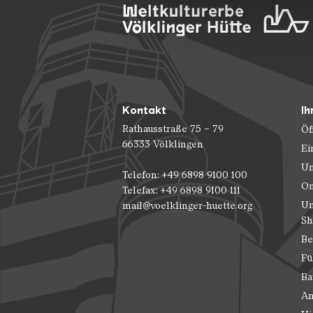
der Dienste gesammelt habe
Kontakt
Ih
Rathausstraße 75 – 79
Öf
66333 Völklingen
Ei
Un
Telefon: +49 6898 9100 100
On
Telefax: +49 6898 9100 111
Un
mail@voelklinger-huette.org
Sh
Be
Fü
Ba
An