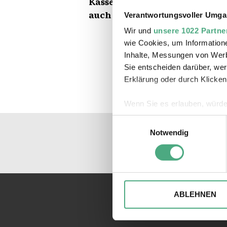
Kasse, Shop und Café, es we
auch weitere Räume der Indus
Verantwortungsvoller Umgan
Wir und
unsere 1022 Partne
wie Cookies, um Information
Inhalte, Messungen von Werb
Sie entscheiden darüber, wer
Erklärung oder durch Klicken
Wenn Sie es erlauben, würde
Informationen über Ihre 
Einwilligungsauswahl
Ihr Gerät durch aktives 
Notwendig
Erfahren Sie mehr darüber, w
Einzelheiten
fest.
Wir verwenden ggfs. Cookies
die Zugriffe auf unsere Webs
ABLEHNEN
Website an unsere Partner fü
möglicherweise mit weiteren