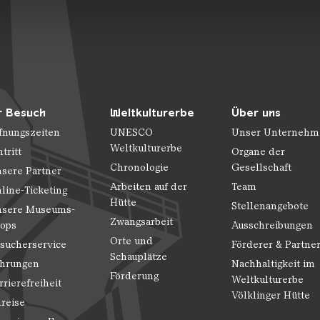
n.
r Besuch
Weltkulturerbe
Über uns
fnungszeiten
UNESCO
Unser Unternehm
Weltkulturerbe
ntritt
Organe der
Chronologie
Gesellschaft
sere Partner
Arbeiten auf der
Team
line-Ticketing
Hütte
Stellenangebote
sere Museums-
Zwangsarbeit
ops
Ausschreibungen
Orte und
sucherservice
Förderer & Partne
Schauplätze
hrungen
Nachhaltigkeit im
Förderung
Weltkulturerbe
rrierefreiheit
Völklinger Hütte
reise