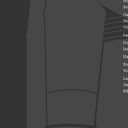
Hi
Si
Ga
We
Vö
La
Do
In
Ha
St
Wo
La
Au
Bi