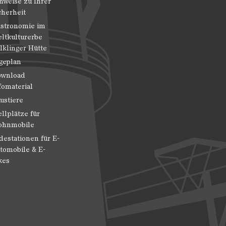
nweise zu Ihrer
cherheit
stronomie im
ltkulturerbe
lklinger Hütte
geplan
wnload
fomaterial
ustiere
ellplätze für
hnmobile
destationen für E-
tomobile & E-
kes