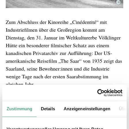
©
Voelklinger Huette Hist
Copyright: Weltkulturerbe Völklinger Hütte | Arch
Zum Abschluss der Kinoreihe „Cinédentité“ mit
Industriefilmen über die Großregion kommt am
Dienstag, den 31. Januar im Weltkulturerbe Völklinger
Hütte ein besonderer filmischer Schatz aus einem
kanadischen Privatarchiv zur Aufführung: Der US-
amerikanische Reisefilm „The Saar“ von 1935 zeigt das
Saarland, seine Bewohner:innen und die Industrie
wenige Tage nach der ersten Saarabstimmung im
gleichen Jahr.
Der einführende Vortrag von Isis Luxenburger nimmt
die Darstellung von Arbeiter:innen der Völklinger Hütte
Zustimmung
Details
Anzeigeneinstellungen
Über
in Industriefilmen in den Blick, die anhand von
weiteren Filmbeispielen illustriert wird. Die