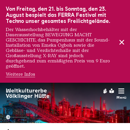
Zur Hauptnavigation
Zur Suche
Zum Inhalt
Zur Fußnavigation
Von Freitag, den 21. bis Sonntag, den 23.
August bespielt das FERRA Festival mit
Techno unser gesamtes Freilichtgelände.
Der Wasserhochbehälter mit der
Dauerausstellung BEWEGUNG MACHT
GESCHICHTE, das Pumpenhaus mit der Sound-
Installation von Emeka Ogboh sowie die
Gebläse- und Verdichterhalle mit der
Großausstellung X-RAY sind jedoch
durchgehend zum ermäßigten Preis von 9 Euro
geöffnet.
Weitere Infos
Gebärdens
Leichte
Menü
Hochofengruppe in Rot
Copyright: Weltkulturerbe 
©