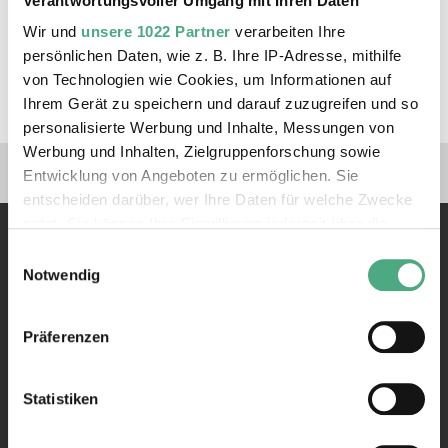
Verantwortungsvoller Umgang mit Ihren Daten
Besucher:innen gewinnen so neue Einblicke in das
filmische Erbe der Industriekultur der Großregion.
Wir und
unsere 1022 Partner
verarbeiten Ihre
persönlichen Daten, wie z. B. Ihre IP-Adresse, mithilfe
von Technologien wie Cookies, um Informationen auf
Eintritt frei
Ihrem Gerät zu speichern und darauf zuzugreifen und so
personalisierte Werbung und Inhalte, Messungen von
Werbung und Inhalten, Zielgruppenforschung sowie
Verlinkungen zu unseren 
Entwicklung von Angeboten zu ermöglichen. Sie
entscheiden darüber, wer Ihre Daten für welche Zwecke
nutzt. Sie können Ihre Einwilligung jederzeit über die
Cookie-Erklärung oder durch Klicken auf das Privacy
Einwilligungsauswahl
Trigger Symbol ändern oder widerrufen
Notwendig
Wenn Sie es erlauben, würden wir auch gerne:
Präferenzen
Kontakt
Informationen über Ihre geografische Lage erfassen,
welche bis auf einige Meter genau sein können
Rathausstraße 75 – 79
Ihr Gerät durch aktives Scannen nach bestimmten
66333 Völklingen
Statistiken
Merkmalen (Fingerprinting) identifizieren
Telefon: +49 6898 9100 100
Erfahren Sie mehr darüber, wie Ihre persönlichen Daten