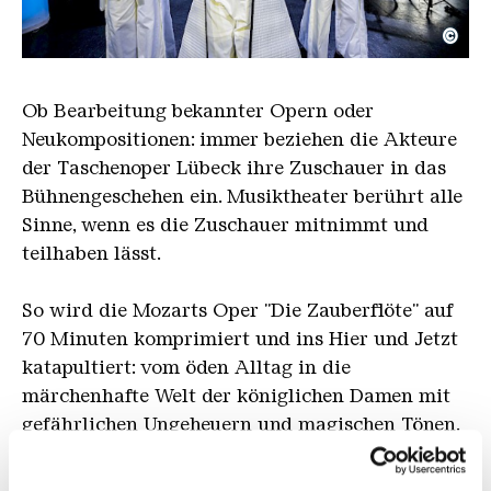
©
Taschenoper Lübeck - Das magische Game
Copyright: Olaf Malzahn
Ob Bearbeitung bekannter Opern oder
Neukompositionen: immer beziehen die Akteure
der Taschenoper Lübeck ihre Zuschauer in das
Bühnengeschehen ein. Musiktheater berührt alle
Sinne, wenn es die Zuschauer mitnimmt und
teilhaben lässt.
So wird die Mozarts Oper "Die Zauberflöte" auf
70 Minuten komprimiert und ins Hier und Jetzt
katapultiert: vom öden Alltag in die
märchenhafte Welt der königlichen Damen mit
gefährlichen Ungeheuern und magischen Tönen.
Aus der Musikstunde mit Klavierbegleitung
driftet Tamino ab in seine virtuelle Welt, eine