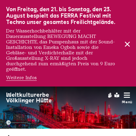
Zur Hauptnavigation
Zur Suche
Zum Inhalt
Zur Fußnavigation
Von Freitag, den 21. bis Sonntag, den 23.
August bespielt das FERRA Festival mit
Techno unser gesamtes Freilichtgelände.
Der Wasserhochbehälter mit der
Dauerausstellung BEWEGUNG MACHT
GESCHICHTE, das Pumpenhaus mit der Sound-
Installation von Emeka Ogboh sowie die
Gebläse- und Verdichterhalle mit der
Großausstellung X-RAY sind jedoch
durchgehend zum ermäßigten Preis von 9 Euro
geöffnet.
Weitere Infos
Gebärdens
Leichte
Menü
Hochofengruppe in Rot
Copyright: Weltkulturerbe 
©