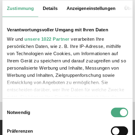
Welt, in der er Pamina, die entführte Tochter der
Zustimmung
Details
Anzeigeneinstellungen
Über
Königin der Nacht, finden soll. Hier kann er Held
sein, aber was passiert mit seinen Freunden?
Verantwortungsvoller Umgang mit Ihren Daten
»Das magische Game – eine Zauberflöte« ist
Wir und
unsere 1022 Partner
verarbeiten Ihre
eine Aufführung der Taschenoper Lübeck
persönlichen Daten, wie z. B. Ihre IP-Adresse, mithilfe
im Rahmen der Musikfestspiele Saar.
von Technologien wie Cookies, um Informationen auf
Ihrem Gerät zu speichern und darauf zuzugreifen und so
Karten zu den Aufführungen erhalten Sie
personalisierte Werbung und Inhalte, Messungen von
über Proticket.
Werbung und Inhalten, Zielgruppenforschung sowie
Entwicklung von Angeboten zu ermöglichen. Sie
Kinder ab 6 Jahren
entscheiden darüber, wer Ihre Daten für welche Zwecke
nutzt. Sie können Ihre Einwilligung jederzeit über die
Cookie-Erklärung oder durch Klicken auf das Privacy
Einwilligungsauswahl
Verlinkungen zu unseren 
Trigger Symbol ändern oder widerrufen
Notwendig
Wenn Sie es erlauben, würden wir auch gerne:
Präferenzen
Informationen über Ihre geografische Lage erfassen,