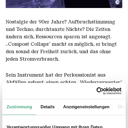
©
Compost CollapsLewis Dingley
Copyright: Lewis Dingley
Nostalgie der 90er Jahre? Aufbruchstimmung
und Techno, durchtanzte Nächte? Die Zeiten
ändern sich, Ressourcen sparen ist angesagt.
„Compost Collaps“ macht es möglich, er bringt
den sound der Freiheit zurück, und das ohne
jeden Stromverbrauch.
Sein Instrument hat der Perkussionist aus
Abfällen gebaut, einen echten „Wiederverwerter“
– 100 Prozent recycelt, aus alten Kanistern,
Röhren, Blechen. Hypnotisierender Elektrosound
aus purer Manneskraft: Es ist auch die Vision
Zustimmung
Details
Anzeigeneinstellungen
Über
einer besseren Welt, die Compost Collaps uns
hier trommelnd vorführt.
Verantwortungsvoller Umgang mit Ihren Daten