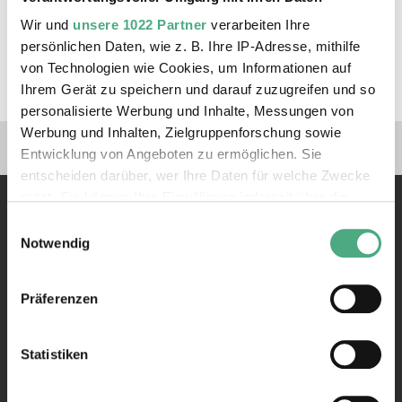
https://www.facebook.com/compostcollaps/
Wir und
unsere 1022 Partner
verarbeiten Ihre
persönlichen Daten, wie z. B. Ihre IP-Adresse, mithilfe
von Technologien wie Cookies, um Informationen auf
Eintritt frei
Ihrem Gerät zu speichern und darauf zuzugreifen und so
personalisierte Werbung und Inhalte, Messungen von
Werbung und Inhalten, Zielgruppenforschung sowie
Verlinkungen zu unseren 
Entwicklung von Angeboten zu ermöglichen. Sie
entscheiden darüber, wer Ihre Daten für welche Zwecke
nutzt. Sie können Ihre Einwilligung jederzeit über die
Cookie-Erklärung oder durch Klicken auf das Privacy
Einwilligungsauswahl
Trigger Symbol ändern oder widerrufen
Notwendig
Wenn Sie es erlauben, würden wir auch gerne:
Präferenzen
Kontakt
Informationen über Ihre geografische Lage erfassen,
welche bis auf einige Meter genau sein können
Rathausstraße 75 – 79
66333 Völklingen
Ihr Gerät durch aktives Scannen nach bestimmten
Statistiken
Merkmalen (Fingerprinting) identifizieren
Telefon: +49 6898 9100 100
Erfahren Sie mehr darüber, wie Ihre persönlichen Daten