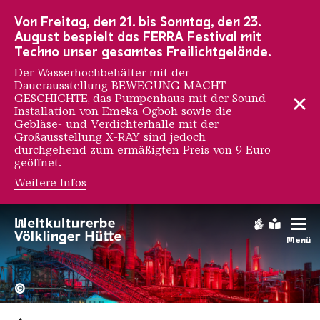
Zur Hauptnavigation
Zur Suche
Zum Inhalt
Zur Fußnavigation
Von Freitag, den 21. bis Sonntag, den 23.
August bespielt das FERRA Festival mit
Techno unser gesamtes Freilichtgelände.
Der Wasserhochbehälter mit der
Dauerausstellung BEWEGUNG MACHT
GESCHICHTE, das Pumpenhaus mit der Sound-
Installation von Emeka Ogboh sowie die
Gebläse- und Verdichterhalle mit der
Großausstellung X-RAY sind jedoch
durchgehend zum ermäßigten Preis von 9 Euro
geöffnet.
Weitere Infos
Gebärdens
Leichte
Menü
Hochofengruppe in Rot
Copyright: Weltkulturerbe 
©