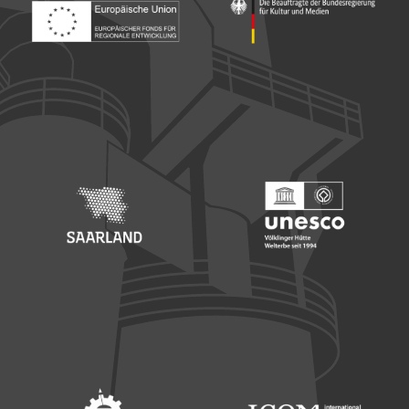
Footer: Europäischer Fonds für nationale Entwicklung
Footer: Die Beauftragte der Bu
Footer: Saarland
Footer: Unesco Welterbe