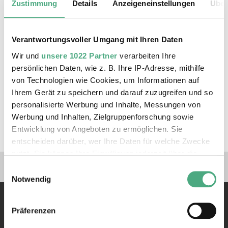
Zustimmung
Details
Anzeigeneinstellungen
Über
Sozialgeschichte am historischen Ort, in der
Erzhalle des Weltkulturerbes Völklinger Hütte,
vor. Der Eintritt ist frei.
Verantwortungsvoller Umgang mit Ihren Daten
Wir und
unsere 1022 Partner
verarbeiten Ihre
Gefördert von der Peter Imandt
persönlichen Daten, wie z. B. Ihre IP-Adresse, mithilfe
Gesellschaft/Rosa Luxemburg Stiftung
von Technologien wie Cookies, um Informationen auf
Ihrem Gerät zu speichern und darauf zuzugreifen und so
personalisierte Werbung und Inhalte, Messungen von
Werbung und Inhalten, Zielgruppenforschung sowie
Entwicklung von Angeboten zu ermöglichen. Sie
entscheiden darüber, wer Ihre Daten für welche Zwecke
nutzt. Sie können Ihre Einwilligung jederzeit über die
Verlinkungen zu unseren 
Cookie-Erklärung oder durch Klicken auf das Privacy
Einwilligungsauswahl
Trigger Symbol ändern oder widerrufen
Notwendig
Wenn Sie es erlauben, würden wir auch gerne:
Präferenzen
Informationen über Ihre geografische Lage erfassen,