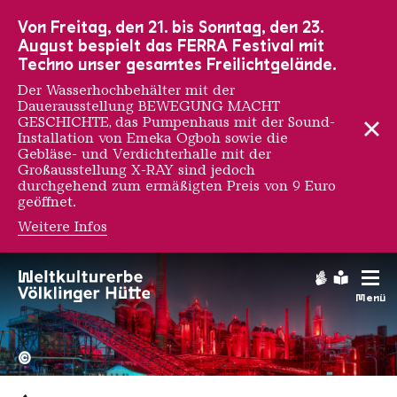
Zur Hauptnavigation
Zur Suche
Zum Inhalt
Zur Fußnavigation
Von Freitag, den 21. bis Sonntag, den 23.
August bespielt das FERRA Festival mit
Techno unser gesamtes Freilichtgelände.
Der Wasserhochbehälter mit der
Dauerausstellung BEWEGUNG MACHT
GESCHICHTE, das Pumpenhaus mit der Sound-
Installation von Emeka Ogboh sowie die
Gebläse- und Verdichterhalle mit der
Großausstellung X-RAY sind jedoch
durchgehend zum ermäßigten Preis von 9 Euro
geöffnet.
Weitere Infos
Gebärdens
Leichte
Menü
Hochofengruppe in Rot
Copyright: Weltkulturerbe 
©