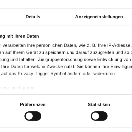
ne Conté vom Haus Afrika e.V. sowie weitere Gäste üb
Details
Anzeigeneinstellungen
cheinen des Katalogbuchs u.a. mit Emeka Ogbohs trink
d Ale, das eigens für die Ausstellung in Zusammenarb
g mit Ihren Daten
schen Getreiden und dem afrikanischen Sorghum krei
r
verarbeiten Ihre persönlichen Daten, wie z. B. Ihre IP-Adresse,
en auf Ihrem Gerät zu speichern und darauf zuzugreifen und so 
ist kostenfrei, zudem besteht während der Veranstaltu
ung und Inhalten, Zielgruppenforschung sowie Entwicklung von
erpreis von 40 Euro zu erwerben.
 Ihre Daten für welche Zwecke nutzt. Sie können Ihre Einwilligun
 auf das Privacy Trigger Symbol ändern oder widerrufen
n wir auch gerne:
geografische Lage erfassen, welche bis auf einige Meter genau 
Scannen nach bestimmten Merkmalen (Fingerprinting) identifizie
Präferenzen
Statistiken
ie Ihre persönlichen Daten verarbeitet werden, und legen Sie I