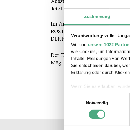
Ausstellung, Dr. Ralf Beil, Lami
Jetzt.
Zustimmung
Im Anschluss feiern wir das Ers
ROST-Bier — ein rostfarbenes Re
Verantwortungsvoller Umgan
DENKMALz aus traditionell deut
Wir und
unsere 1022 Partne
wie Cookies, um Information
Der Eintritt zur Buchvernissage 
Inhalte, Messungen von Werb
Möglichkeit, das Buch zum Sond
Sie entscheiden darüber, wer
Erklärung oder durch Klicken
Wenn Sie es erlauben, würde
Informationen über Ihre 
Einwilligungsauswahl
Ihr Gerät durch aktives 
Notwendig
Erfahren Sie mehr darüber, w
Einzelheiten
fest.