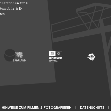
destationen für E-
tomobile & E-
kes
 Entwicklung
ragte der Bundesregierung für Kultur und Medien
Footer: Saarland
Footer: Unesco Welterbe
Footer: ERIH
HINWEISE ZUM FILMEN & FOTOGRAFIEREN
DATENSCHUTZ