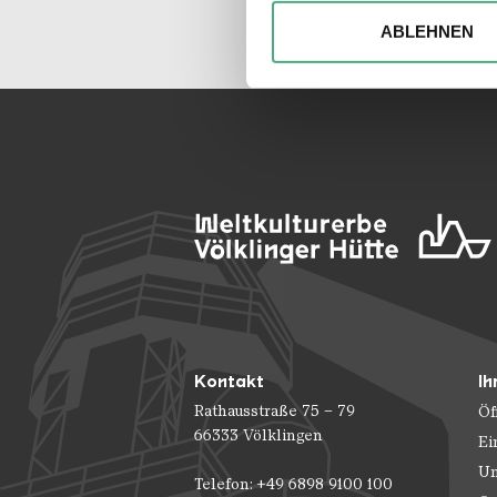
Wir verwenden ggfs. Cookies
die Zugriffe auf unsere Webs
ABLEHNEN
Website an unsere Partner fü
möglicherweise mit weiteren
der Dienste gesammelt habe
Kontakt
Ih
Rathausstraße 75 – 79
Öf
66333 Völklingen
Ei
Un
Telefon: +49 6898 9100 100