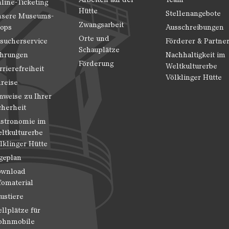
line-Ticketing
Hütte
Stellenangebote
sere Museums-
Zwangsarbeit
ops
Ausschreibungen
Orte und
sucherservice
Förderer & Partne
Schauplätze
hrungen
Nachhaltigkeit im
Förderung
Weltkulturerbe
rrierefreiheit
Völklinger Hütte
reise
nweise zu Ihrer
cherheit
stronomie im
ltkulturerbe
lklinger Hütte
geplan
wnload
fomaterial
ustiere
ellplätze für
hnmobile