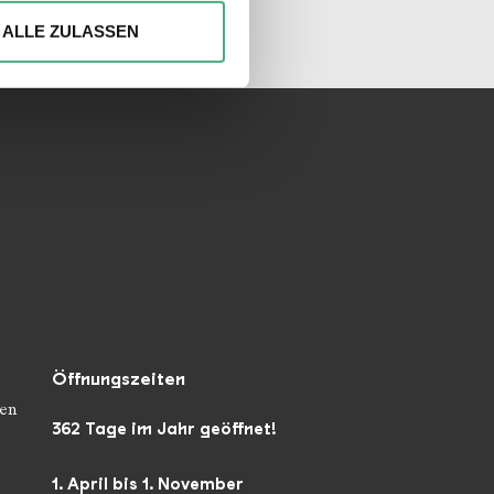
unseren Socialmedia
ionen anbieten zu können und
Ihrer Verwendung unserer
ALLE ZULASSEN
 führen diese Informationen
ie im Rahmen Ihrer Nutzung
Öffnungszeiten
en
362 Tage im Jahr geöffnet!
1. April bis 1. November