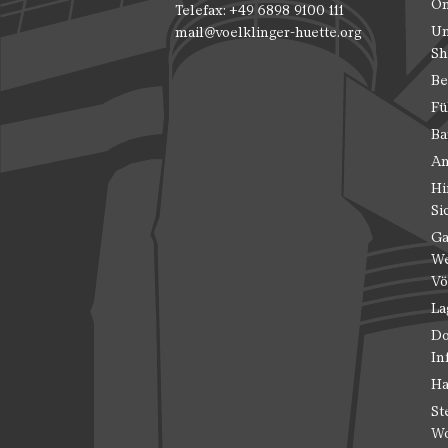
On
Telefax: +49 6898 9100 111
Un
mail@voelklinger-huette.org
Sh
Be
Fü
Ba
An
Hi
Si
Ga
We
Vö
La
Do
In
Ha
St
Wo