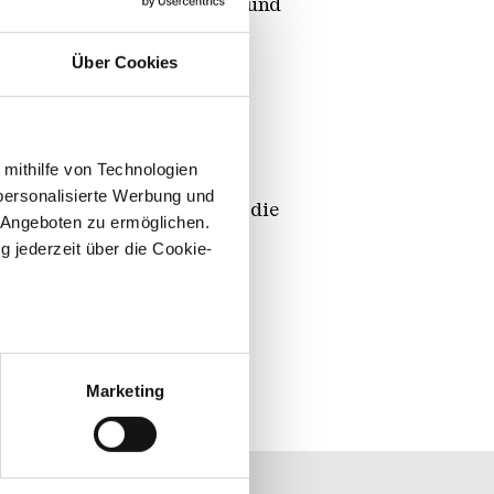
er Afrika im Saarland Einst und
Über Cookies
barer Künstleredition, dem
eit mit der Brauerei
ert wurde.
 mithilfe von Technologien
personalisierte Werbung und
ng in der Völklinger Hütte die
 Angeboten zu ermöglichen.
g jederzeit über die Cookie-
sein können
ren
Marketing
hre Präferenzen im
Abschnitt