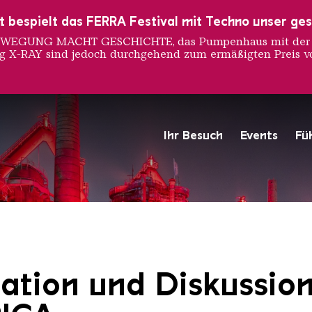
ust bespielt das FERRA Festival mit Techno unser ge
 BEWEGUNG MACHT GESCHICHTE, das Pumpenhaus mit der S
ng X-RAY sind jedoch durchgehend zum ermäßigten Preis vo
Ihr Besuch
Events
Fü
Hochofengruppe in Rot
Copyright: Weltkulturerbe 
ation und Diskussio