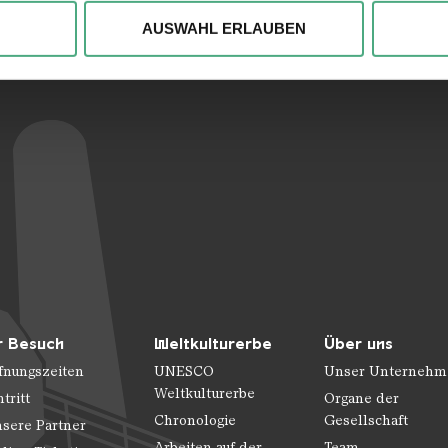
Verlinkungen zu 
, um Inhalte und Anzeigen zu personalisieren, besondere Funkt
ite zu analysieren. Außerdem geben wir ggfs. Informationen zu 
AUSWAHL ERLAUBEN
r soziale Medien, Werbung und Analysen weiter. Unsere Partner
 Daten zusammen, die Sie ihnen bereitgestellt haben oder die s
n.
r Besuch
Weltkulturerbe
Über uns
fnungszeiten
UNESCO
Unser Unternehm
Weltkulturerbe
ntritt
Organe der
Chronologie
Gesellschaft
sere Partner
Arbeiten auf der
Team