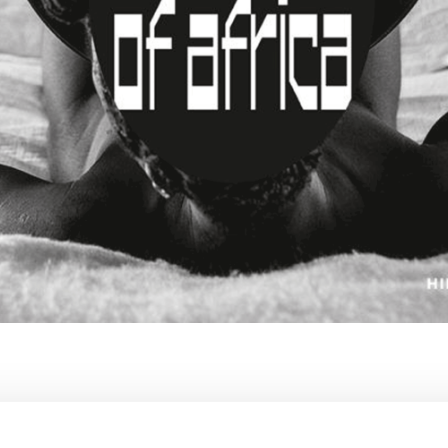
 Muholi
 der Erzhalle des Weltkulturerbes Völklinger Hütte d