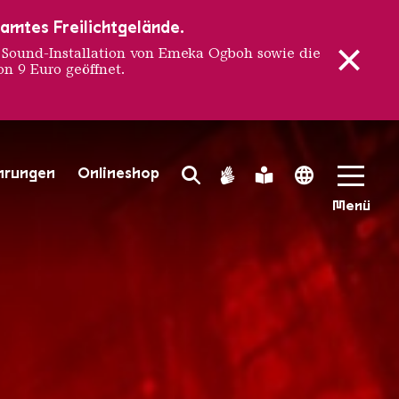
samtes Freilichtgelände.
ound-Installation von Emeka Ogboh sowie die
n 9 Euro geöffnet.
HEATER 
hrungen
Onlineshop
Search Toggle
Gebärdensprache
Leichte Sprache
Language 
Menü