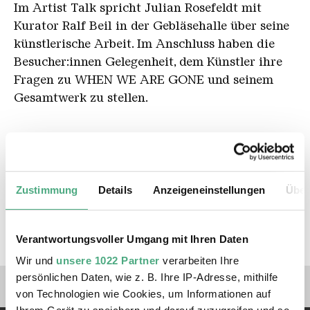
Im Artist Talk spricht Julian Rosefeldt mit
Kurator Ralf Beil in der Gebläsehalle über seine
künstlerische Arbeit. Im Anschluss haben die
Besucher:innen Gelegenheit, dem Künstler ihre
Fragen zu WHEN WE ARE GONE und seinem
Gesamtwerk zu stellen.
Eintritt Frei
Zustimmung
Details
Anzeigeneinstellungen
Über
Anmeldung erbeten Mo.- Fr. von 10-17 Uhr
unter 06898 / 9 100 100 oder
visit@voelklinger-huette.org
Verantwortungsvoller Umgang mit Ihren Daten
Wir und
unsere 1022 Partner
verarbeiten Ihre
Verlinkungen zu unseren 
persönlichen Daten, wie z. B. Ihre IP-Adresse, mithilfe
von Technologien wie Cookies, um Informationen auf