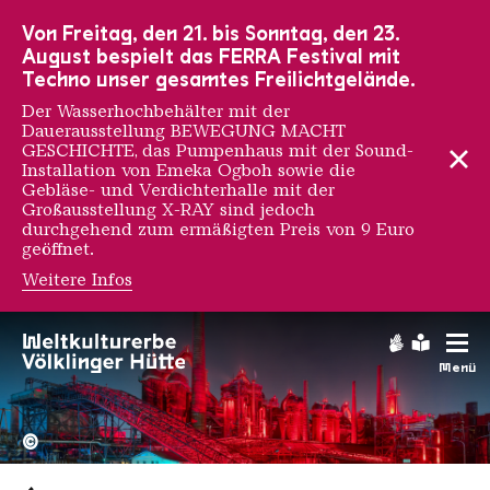
Zur Hauptnavigation
Zur Suche
Zum Inhalt
Zur Fußnavigation
Von Freitag, den 21. bis Sonntag, den 23.
August bespielt das FERRA Festival mit
Techno unser gesamtes Freilichtgelände.
Der Wasserhochbehälter mit der
Dauerausstellung BEWEGUNG MACHT
GESCHICHTE, das Pumpenhaus mit der Sound-
Installation von Emeka Ogboh sowie die
Gebläse- und Verdichterhalle mit der
Großausstellung X-RAY sind jedoch
durchgehend zum ermäßigten Preis von 9 Euro
geöffnet.
Weitere Infos
Gebärdens
Leichte
Menü
Hochofengruppe in Rot
Copyright: Weltkulturerbe 
©