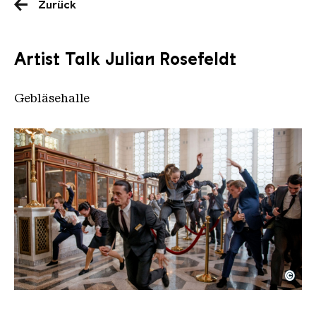
Zurück
Artist Talk Julian Rosefeldt
Gebläsehalle
©
Tanzende Bänker Video Still aus der Installation E
Copyright: Studio Julian Rosefeldt, Berlin