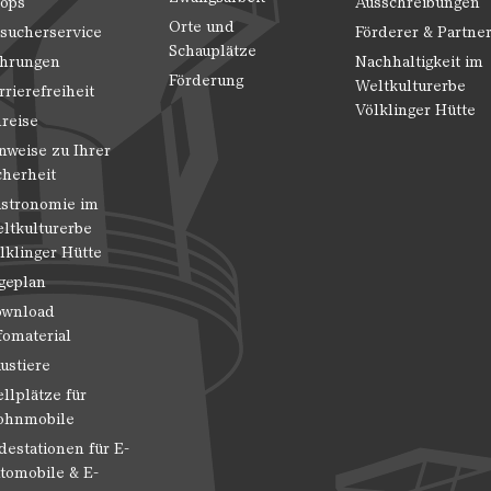
ops
Ausschreibungen
Orte und
sucherservice
Förderer & Partne
Schauplätze
hrungen
Nachhaltigkeit im
Förderung
Weltkulturerbe
rrierefreiheit
Völklinger Hütte
reise
nweise zu Ihrer
cherheit
stronomie im
ltkulturerbe
lklinger Hütte
geplan
wnload
fomaterial
ustiere
ellplätze für
hnmobile
destationen für E-
tomobile & E-