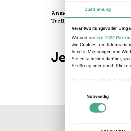
Zustimmung
Anmeldung erforderlich
Treffpunkt Eingang Bierarte
Verantwortungsvoller Umgan
Wir und
unsere 1022 Partne
wie Cookies, um Information
Inhalte, Messungen von Werb
Jetzt Anmel
Sie entscheiden darüber, wer
Erklärung oder durch Klicken
Wenn Sie es erlauben, würde
Informationen über Ihre 
Einwilligungsauswahl
Ihr Gerät durch aktives 
Notwendig
Erfahren Sie mehr darüber, w
Einzelheiten
fest.
Wir verwenden ggfs. Cookies
die Zugriffe auf unsere Webs