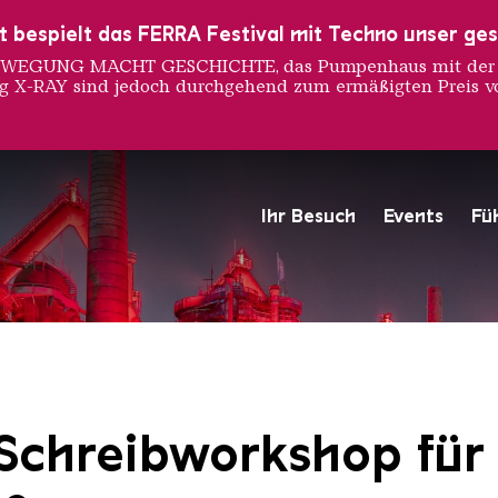
ust bespielt das FERRA Festival mit Techno unser ge
 BEWEGUNG MACHT GESCHICHTE, das Pumpenhaus mit der S
ng X-RAY sind jedoch durchgehend zum ermäßigten Preis vo
Ihr Besuch
Events
Fü
Hochofengruppe in Rot
Copyright: Weltkulturerbe 
Schreibworkshop für