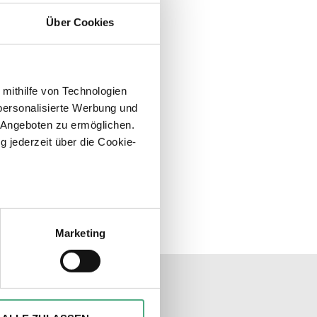
Über Cookies
 mithilfe von Technologien
personalisierte Werbung und
 Angeboten zu ermöglichen.
g jederzeit über die Cookie-
sein können
ren
Marketing
hre Präferenzen im
Abschnitt
unseren Socialmedia
ionen anbieten zu können und
Ihrer Verwendung unserer