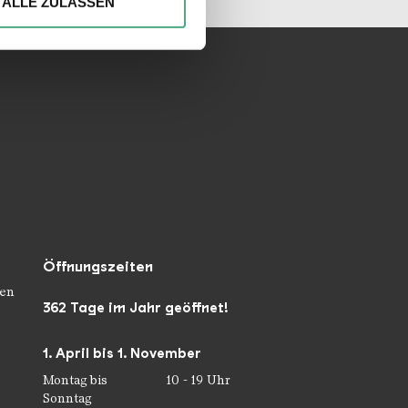
ALLE ZULASSEN
 führen diese Informationen
ie im Rahmen Ihrer Nutzung
Öffnungszeiten
en
362 Tage im Jahr geöffnet!
1. April bis 1. November
Montag bis
10 - 19 Uhr
Sonntag