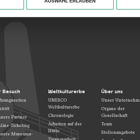
AUSWAHL ERLAUBEN
r soziale Medien, Werbung und Analysen weiter. Unsere Partner
 Daten zusammen, die Sie ihnen bereitgestellt haben oder die s
n.
r Besuch
Weltkulturerbe
Über uns
fnungszeiten
UNESCO
Unser Unternehm
Weltkulturerbe
ntritt
Organe der
Chronologie
Gesellschaft
sere Partner
Arbeiten auf der
Team
line-Ticketing
Hütte
Stellenangebote
sere Museums-
Zwangsarbeit