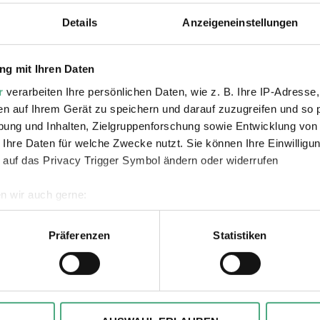
Details
Anzeigeneinstellungen
n
g mit Ihren Daten
r
verarbeiten Ihre persönlichen Daten, wie z. B. Ihre IP-Adresse,
en auf Ihrem Gerät zu speichern und darauf zuzugreifen und so 
ung und Inhalten, Zielgruppenforschung sowie Entwicklung von
den
 Ihre Daten für welche Zwecke nutzt. Sie können Ihre Einwilligun
 auf das Privacy Trigger Symbol ändern oder widerrufen
n wir auch gerne:
geografische Lage erfassen, welche bis auf einige Meter genau 
Scannen nach bestimmten Merkmalen (Fingerprinting) identifizie
Präferenzen
Statistiken
ie Ihre persönlichen Daten verarbeitet werden, und legen Sie I
Verlinkungen zu 
, um Inhalte und Anzeigen zu personalisieren, besondere Funkt
ite zu analysieren. Außerdem geben wir ggfs. Informationen zu 