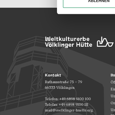
ABLEHNEN
Website an unsere Partner fü
möglicherweise mit weiteren
der Dienste gesammelt habe
Kontakt
Ih
Rathausstraße 75 – 79
Öf
66333 Völklingen
Ei
Un
Telefon: +49 6898 9100 100
On
Telefax: +49 6898 9100 111
Un
mail@voelklinger-huette.org