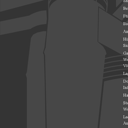
Sh
Be
Fü
Ba
An
Hi
Si
Ga
We
Vö
La
Do
In
Ha
St
Wo
La
Au