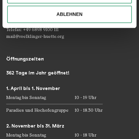
Ihrer Verwendung unserer Website an unsere Partner für
Rathausstraße 75 – 79
66333 Völklingen
soziale Medien, Werbung und Analysen weiter. Unsere
ABLEHNEN
Partner führen diese Informationen möglicherweise mit
Telefon: +49 6898 9100 100
weiteren Daten zusammen, die Sie ihnen bereitgestellt
Telefax: +49 6898 9100 111
haben oder die sie im Rahmen Ihrer Nutzung der Dienste
mail@voelklinger-huette.org
gesammelt haben.
Öffnungszeiten
362 Tage im Jahr geöffnet!
1. April bis 1. November
Montag bis Sonntag
10 - 19 Uhr
Paradies und Hochofengruppe
10 - 18.30 Uhr
2. November bis 31. März
Montag bis Sonntag
10 - 18 Uhr