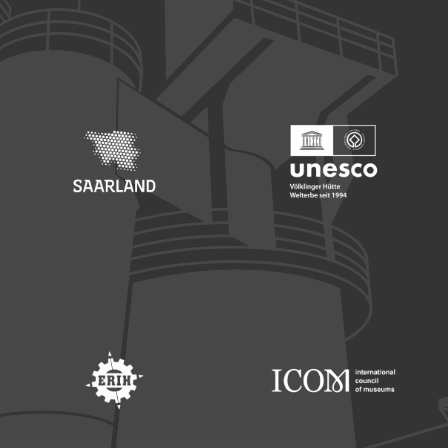
Footer: Europäischer Fonds für nationale Entwicklung
Footer: Die Beauftragte der Bu
Footer: Saarland
Footer: Unesco Welterbe