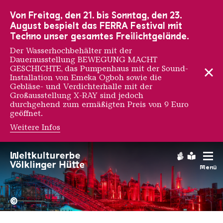
Zur Hauptnavigation
Zur Suche
Zum Inhalt
Zur Fußnavigation
Von Freitag, den 21. bis Sonntag, den 23.
August bespielt das FERRA Festival mit
Techno unser gesamtes Freilichtgelände.
Der Wasserhochbehälter mit der
Dauerausstellung BEWEGUNG MACHT
GESCHICHTE, das Pumpenhaus mit der Sound-
Installation von Emeka Ogboh sowie die
Gebläse- und Verdichterhalle mit der
Großausstellung X-RAY sind jedoch
durchgehend zum ermäßigten Preis von 9 Euro
geöffnet.
Weitere Infos
Gebärdens
Leichte
Menü
Hochofengruppe in Rot
Copyright: Weltkulturerbe 
©