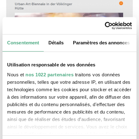
Consentement
Détails
Paramètres des annonces
©
VIDEO
Utilisation responsable de vos données
ZDF
Copyright: ZDF
Nous et
nos 1022 partenaires
traitons vos données
heute journal | ZDF
personnelles, telles que votre adresse IP, en utilisant des
technologies comme les cookies pour stocker et accéder
à des informations sur votre appareil, afin de diffuser des
publicités et du contenu personnalisés, d'effectuer des
mesures de performance des publicités et du contenu,
ainsi que de réaliser des études d’audience, favorisant
ainsi le développement de services. Vous avez le choix
quant à l'utilisation de vos données et à leurs finalités.