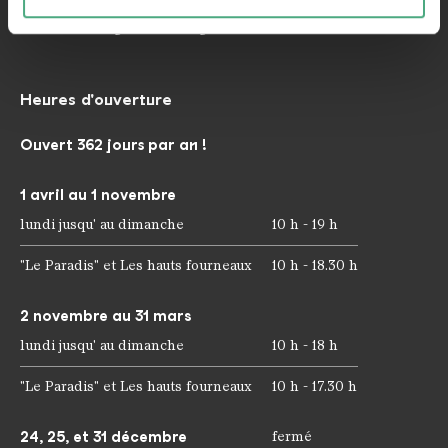
Fax: +49 6898 9100 111
spéciales et pour analyser le trafic sur notre site web.
mail@voelklinger-huette.org
Nous pouvons également partager des informations sur
votre utilisation de notre site avec nos partenaires de
médias sociaux, de publicité et d'analyse. Nos
Heures d'ouverture
partenaires peuvent combiner ces informations avec
d'autres données que vous leur avez fournies ou qu'ils
Ouvert 362 jours par an !
ont collectées dans le cadre de votre utilisation des
services.
1 avril au 1 novembre
lundi jusqu' au dimanche
10 h - 19 h
"Le Paradis" et Les hauts fourneaux
10 h - 18.30 h
2 novembre au 31 mars
lundi jusqu' au dimanche
10 h - 18 h
"Le Paradis" et Les hauts fourneaux
10 h - 17.30 h
24, 25, et 31 décembre
fermé