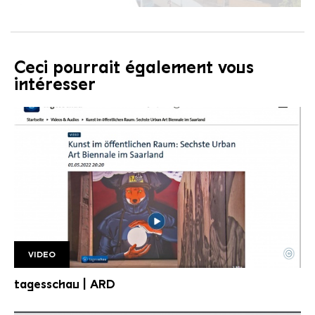
Ceci pourrait également vous
intéresser
©
VIDEO
Tagsschau
Copyright: ARD | tagesschau
tagesschau | ARD