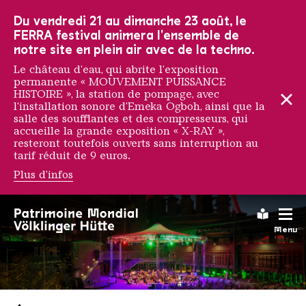
Vers la navigation principale
Vers la recherche
Aller au contenu
Vers la navigation en bas de page
Du vendredi 21 au dimanche 23 août, le
FERRA festival animera l'ensemble de
notre site en plein air avec de la techno.
Le château d'eau, qui abrite l'exposition
permanente « MOUVEMENT PUISSANCE
HISTOIRE », la station de pompage, avec
l'installation sonore d'Emeka Ogboh, ainsi que la
salle des soufflantes et des compresseurs, qui
accueille la grande exposition « X-RAY »,
resteront toutefois ouverts sans interruption au
tarif réduit de 9 euros.
Plus d'infos
Leichte
Menu
Saarländischen Staatsorche