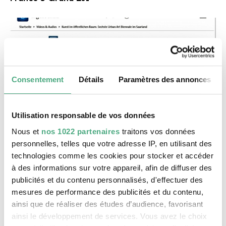
Consentement
Détails
Paramètres des annonces
Utilisation responsable de vos données
©
VIDEO
Nous et
nos 1022 partenaires
traitons vos données
Tagsschau
Copyright: ARD | tagesschau
personnelles, telles que votre adresse IP, en utilisant des
tagesschau | ARD
technologies comme les cookies pour stocker et accéder
à des informations sur votre appareil, afin de diffuser des
publicités et du contenu personnalisés, d'effectuer des
mesures de performance des publicités et du contenu,
ainsi que de réaliser des études d’audience, favorisant
ainsi le développement de services. Vous avez le choix