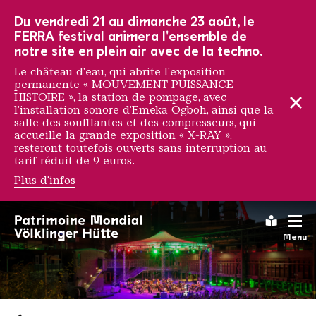
Vers la navigation principale
Vers la recherche
Aller au contenu
Vers la navigation en bas de page
Du vendredi 21 au dimanche 23 août, le
FERRA festival animera l'ensemble de
notre site en plein air avec de la techno.
Le château d'eau, qui abrite l'exposition
permanente « MOUVEMENT PUISSANCE
HISTOIRE », la station de pompage, avec
l'installation sonore d'Emeka Ogboh, ainsi que la
salle des soufflantes et des compresseurs, qui
accueille la grande exposition « X-RAY »,
resteront toutefois ouverts sans interruption au
tarif réduit de 9 euros.
Plus d'infos
Leichte
Menu
Saarländischen Staatsorche