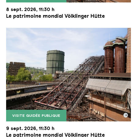
Le monte-charge incliné de la Völklinger Hütte avec
Copyright: Weltkulturerbe Völklinger Hütte | Karl 
8 sept. 2026, 11:30 h
Le patrimoine mondial Völklinger Hütte
©
VISITE GUIDÉE PUBLIQUE
Le monte-charge incliné de la Völklinger Hütte avec
Copyright: Weltkulturerbe Völklinger Hütte | Karl 
9 sept. 2026, 11:30 h
Le patrimoine mondial Völklinger Hütte