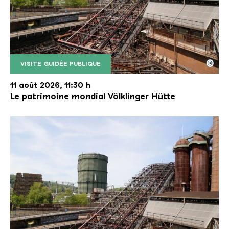
©
VISITE GUIDÉE PUBLIQUE
Le monte-charge incliné de la Völklinger Hütte avec
Copyright: Weltkulturerbe Völklinger Hütte | Karl 
11 août 2026, 11:30 h
Le patrimoine mondial Völklinger Hütte