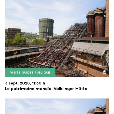
©
VISITE GUIDÉE PUBLIQUE
Le monte-charge incliné de la Völklinger Hütte avec
Copyright: Weltkulturerbe Völklinger Hütte | Karl 
3 sept. 2026, 11:30 h
Le patrimoine mondial Völklinger Hütte