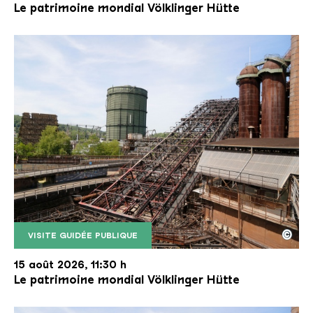
Le patrimoine mondial Völklinger Hütte
©
VISITE GUIDÉE PUBLIQUE
Le monte-charge incliné de la Völklinger Hütte avec
Copyright: Weltkulturerbe Völklinger Hütte | Karl 
15 août 2026, 11:30 h
Le patrimoine mondial Völklinger Hütte