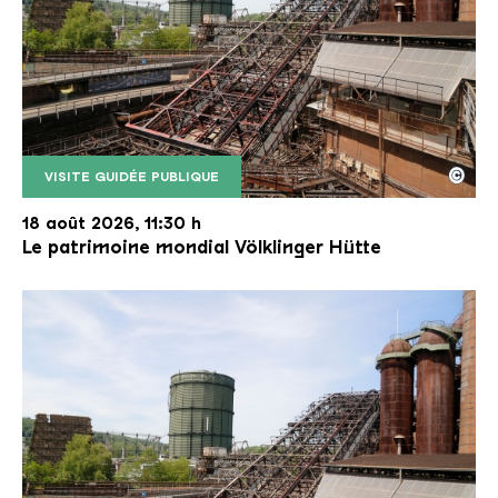
©
VISITE GUIDÉE PUBLIQUE
Le monte-charge incliné de la Völklinger Hütte avec
Copyright: Weltkulturerbe Völklinger Hütte | Karl 
18 août 2026, 11:30 h
Le patrimoine mondial Völklinger Hütte