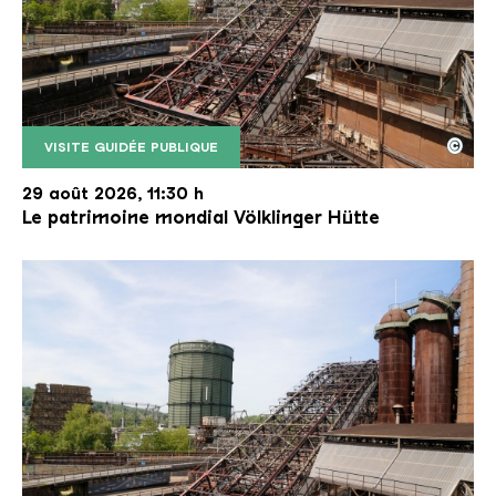
©
VISITE GUIDÉE PUBLIQUE
Le monte-charge incliné de la Völklinger Hütte avec
Copyright: Weltkulturerbe Völklinger Hütte | Karl 
29 août 2026, 11:30 h
Le patrimoine mondial Völklinger Hütte