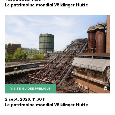
Le patrimoine mondial Völklinger Hütte
©
VISITE GUIDÉE PUBLIQUE
Le monte-charge incliné de la Völklinger Hütte avec
Copyright: Weltkulturerbe Völklinger Hütte | Karl 
2 sept. 2026, 11:30 h
Le patrimoine mondial Völklinger Hütte