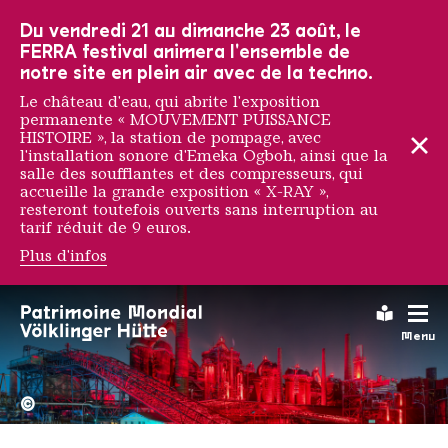
Vers la navigation principale
Vers la recherche
Aller au contenu
Vers la navigation en bas de page
Du vendredi 21 au dimanche 23 août, le
FERRA festival animera l'ensemble de
notre site en plein air avec de la techno.
Le château d'eau, qui abrite l'exposition
permanente « MOUVEMENT PUISSANCE
HISTOIRE », la station de pompage, avec
l'installation sonore d'Emeka Ogboh, ainsi que la
salle des soufflantes et des compresseurs, qui
accueille la grande exposition « X-RAY »,
resteront toutefois ouverts sans interruption au
tarif réduit de 9 euros.
Plus d'infos
Leichte
Menu
La Völklinger Hütte plongé
Copyright: Weltkulturerbe 
©