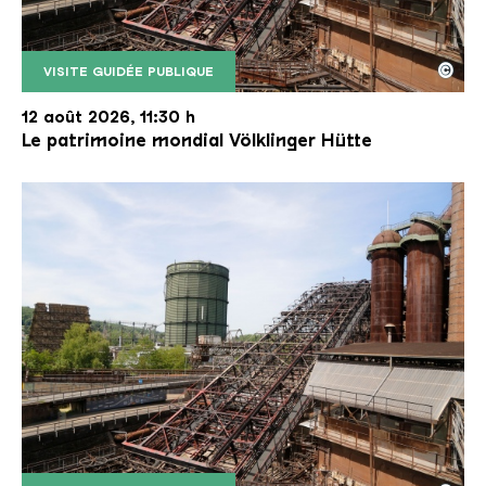
©
VISITE GUIDÉE PUBLIQUE
Le monte-charge incliné de la Völklinger Hütte avec
Copyright: Weltkulturerbe Völklinger Hütte | Karl 
12 août 2026, 11:30 h
Le patrimoine mondial Völklinger Hütte