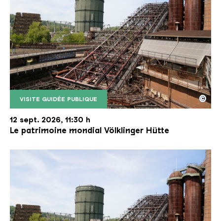
©
VISITE GUIDÉE PUBLIQUE
Le monte-charge incliné de la Völklinger Hütte avec
Copyright: Weltkulturerbe Völklinger Hütte | Karl 
12 sept. 2026, 11:30 h
Le patrimoine mondial Völklinger Hütte