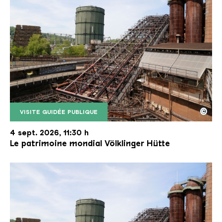
©
VISITE GUIDÉE PUBLIQUE
Le monte-charge incliné de la Völklinger Hütte avec
Copyright: Weltkulturerbe Völklinger Hütte | Karl 
4 sept. 2026, 11:30 h
Le patrimoine mondial Völklinger Hütte