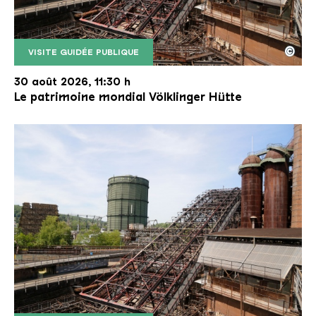
©
VISITE GUIDÉE PUBLIQUE
Le monte-charge incliné de la Völklinger Hütte avec
Copyright: Weltkulturerbe Völklinger Hütte | Karl 
30 août 2026, 11:30 h
Le patrimoine mondial Völklinger Hütte