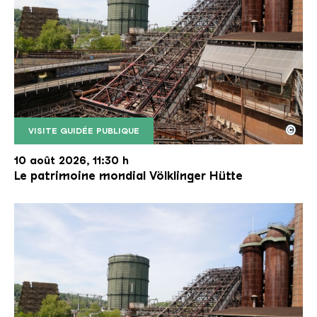
©
VISITE GUIDÉE PUBLIQUE
Le monte-charge incliné de la Völklinger Hütte avec
Copyright: Weltkulturerbe Völklinger Hütte | Karl 
10 août 2026, 11:30 h
Le patrimoine mondial Völklinger Hütte