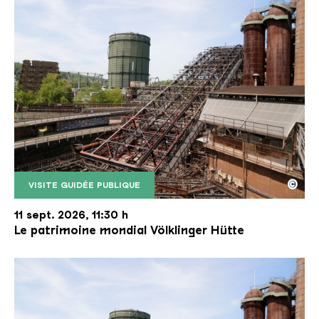
©
VISITE GUIDÉE PUBLIQUE
Le monte-charge incliné de la Völklinger Hütte avec
Copyright: Weltkulturerbe Völklinger Hütte | Karl 
11 sept. 2026, 11:30 h
Le patrimoine mondial Völklinger Hütte