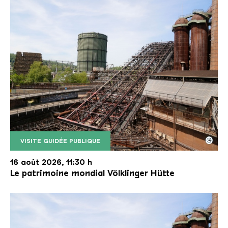
©
VISITE GUIDÉE PUBLIQUE
Le monte-charge incliné de la Völklinger Hütte avec
Copyright: Weltkulturerbe Völklinger Hütte | Karl 
16 août 2026, 11:30 h
Le patrimoine mondial Völklinger Hütte