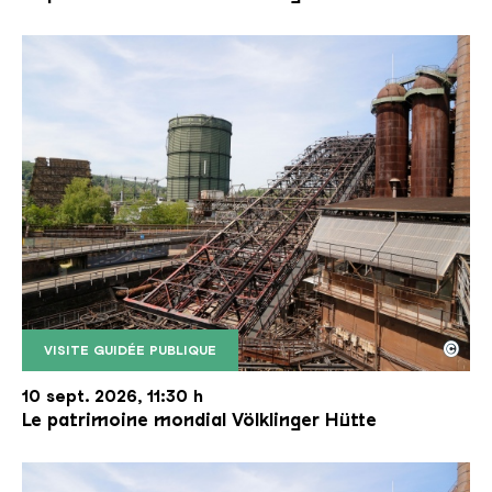
©
VISITE GUIDÉE PUBLIQUE
Le monte-charge incliné de la Völklinger Hütte avec
Copyright: Weltkulturerbe Völklinger Hütte | Karl 
10 sept. 2026, 11:30 h
Le patrimoine mondial Völklinger Hütte