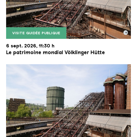
©
VISITE GUIDÉE PUBLIQUE
Le monte-charge incliné de la Völklinger Hütte avec
Copyright: Weltkulturerbe Völklinger Hütte | Karl 
6 sept. 2026, 11:30 h
Le patrimoine mondial Völklinger Hütte