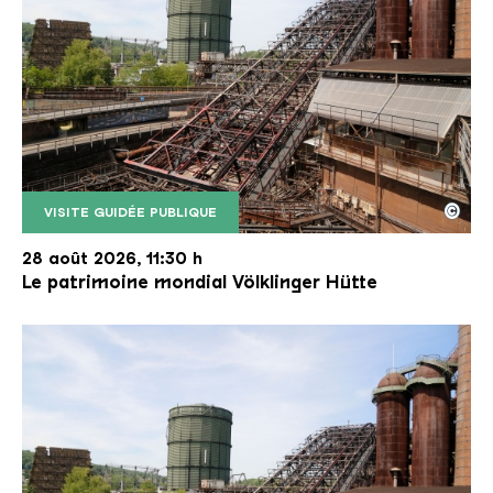
©
VISITE GUIDÉE PUBLIQUE
Le monte-charge incliné de la Völklinger Hütte avec
Copyright: Weltkulturerbe Völklinger Hütte | Karl 
28 août 2026, 11:30 h
Le patrimoine mondial Völklinger Hütte