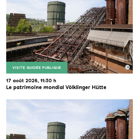
©
VISITE GUIDÉE PUBLIQUE
Le monte-charge incliné de la Völklinger Hütte avec
Copyright: Weltkulturerbe Völklinger Hütte | Karl 
17 août 2026, 11:30 h
Le patrimoine mondial Völklinger Hütte