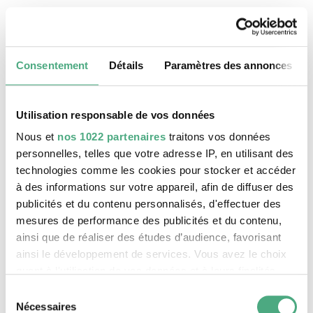
24 août 2026, 11:30 h
Le patrimoine mondial Völklinger Hütte
Consentement
Détails
Paramètres des annonces
Utilisation responsable de vos données
Nous et
nos 1022 partenaires
traitons vos données
personnelles, telles que votre adresse IP, en utilisant des
technologies comme les cookies pour stocker et accéder
à des informations sur votre appareil, afin de diffuser des
publicités et du contenu personnalisés, d'effectuer des
mesures de performance des publicités et du contenu,
ainsi que de réaliser des études d’audience, favorisant
ainsi le développement de services. Vous avez le choix
©
VISITE GUIDÉE PUBLIQUE
Le monte-charge incliné de la Völklinger Hütte avec
Copyright: Weltkulturerbe Völklinger Hütte | Karl 
quant à l'utilisation de vos données et à leurs finalités.
25 août 2026, 11:30 h
Vous pouvez modifier ou retirer votre consentement à
Sélection
Le patrimoine mondial Völklinger Hütte
tout moment en consultant la Déclaration relative aux
Nécessaires
du