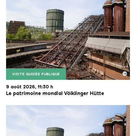
©
VISITE GUIDÉE PUBLIQUE
Le monte-charge incliné de la Völklinger Hütte avec
Copyright: Weltkulturerbe Völklinger Hütte | Karl 
9 août 2026, 11:30 h
Le patrimoine mondial Völklinger Hütte