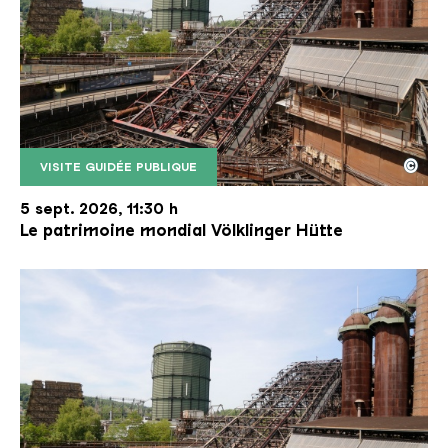
©
VISITE GUIDÉE PUBLIQUE
Le monte-charge incliné de la Völklinger Hütte avec
Copyright: Weltkulturerbe Völklinger Hütte | Karl 
5 sept. 2026, 11:30 h
Le patrimoine mondial Völklinger Hütte