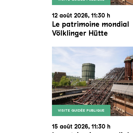
Le monte-charge incliné de la Vö
Copyright: Weltkulturerbe Völkli
12 août 2026, 11:30 h
Le patrimoine mondial
Völklinger Hütte
VISITE GUIDÉE PUBLIQUE
Le monte-charge incliné de la Vö
Copyright: Weltkulturerbe Völkli
15 août 2026, 11:30 h