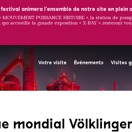
estival animera l'ensemble de notre site en plein a
e « MOUVEMENT PUISSANCE HISTOIRE », la station de pompag
 qui accueille la grande exposition « X-RAY », resteront tout
Votre visite
Événements
Visites 
La Völklinger Hütte plongé
Copyright: Weltkulturerbe 
e mondial Völklinge