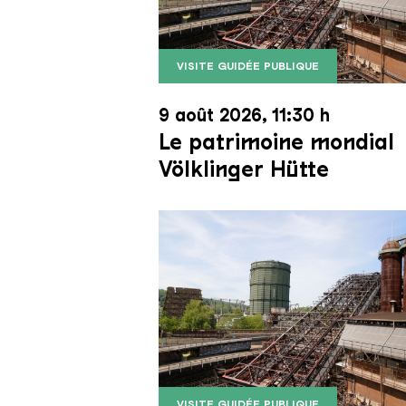
VISITE GUIDÉE PUBLIQUE
Le monte-charge incliné de la Vö
Copyright: Weltkulturerbe Völkli
9 août 2026, 11:30 h
Le patrimoine mondial
Völklinger Hütte
VISITE GUIDÉE PUBLIQUE