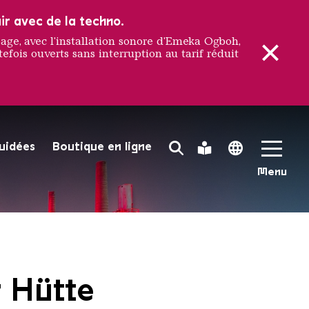
ir avec de la techno.
e, avec l'installation sonore d'Emeka Ogboh,
efois ouverts sans interruption au tarif réduit
guidées
Boutique en ligne
Search Toggle
Leichte Sprache
Language 
e dans la lumière rouge
Menu
Völklinger Hütte | Oliver Dietze
r Hütte