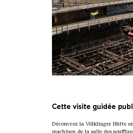
Le monte-charge incliné de la Vö
Copyright: Weltkulturerbe Völkli
Cette visite guidée pub
Découvrez la Völklinger Hütte en
machines, de la salle des souffl