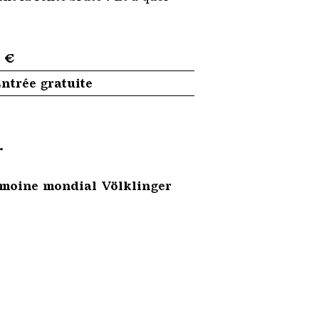
 €
ntrée gratuite
.
trimoine mondial Völklinger