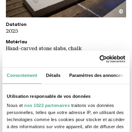
©
UAB Werke KLICK KLACK PUBLISHING
Copyright: Weltkulturerbe Völklinger Hütte / Celin
Datation
2025
Matériau
Hand-carved stone slabs, chalk
Description
The first artwork on the route of the 2026 Urban
Art Biennale invites visitors to view their own
Consentement
Détails
Paramètres des annonces
and subsequent artistic perspectives from the
angle of decision-making processes: the over 70
stone slabs resting on the floor of the
Utilisation responsable de vos données
Brennerbühne, each engraved with terms from
Nous et
nos 1022 partenaires
traitons vos données
the large-scale installation, form a kind of
personnelles, telles que votre adresse IP, en utilisant des
oversized mind map.
Architecture of Decision-
technologies comme les cookies pour stocker et accéder
Making
translates a graphic by the Munich-
à des informations sur votre appareil, afin de diffuser des