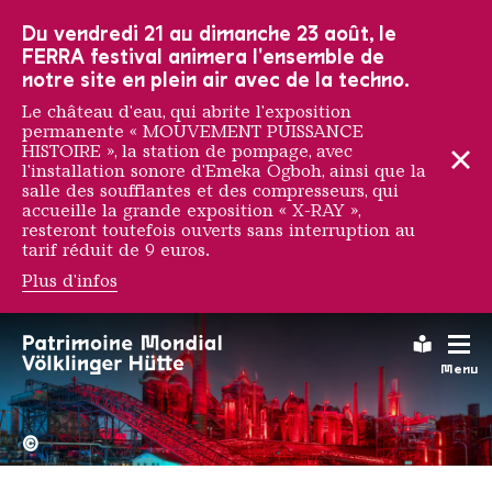
Vers la navigation principale
Vers la recherche
Aller au contenu
Vers la navigation en bas de page
Du vendredi 21 au dimanche 23 août, le
FERRA festival animera l'ensemble de
notre site en plein air avec de la techno.
Le château d'eau, qui abrite l'exposition
permanente « MOUVEMENT PUISSANCE
HISTOIRE », la station de pompage, avec
l'installation sonore d'Emeka Ogboh, ainsi que la
salle des soufflantes et des compresseurs, qui
accueille la grande exposition « X-RAY »,
resteront toutefois ouverts sans interruption au
tarif réduit de 9 euros.
Plus d'infos
Klick Klack Publishing
Leichte
Menu
La Völklinger Hütte plongé
Copyright: Weltkulturerbe 
©