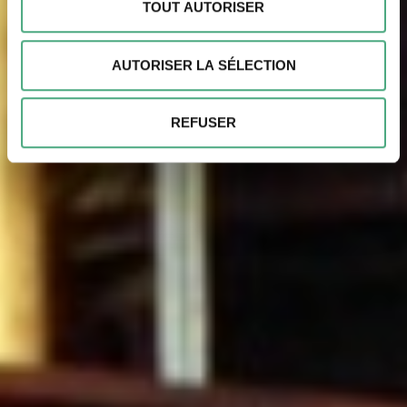
personnelles et définir vos préférences, reportez-vous à
Les nomades spéculativs- d'une
TOUT AUTORISER
la
section « Détails »
. Vous pouvez modifier ou retirer
fonderie à l'autre
P
votre consentement à tout moment à partir de la
C
AUTORISER LA SÉLECTION
déclaration sur les cookies.
INFORMATIONS POUR LES VISITEURS
Nous pouvons utiliser des cookies pour personnaliser le
REFUSER
contenu et les annonces, pour offrir des fonctionnalités
spéciales et pour analyser le trafic sur notre site web.
Nous pouvons également partager des informations sur
votre utilisation de notre site avec nos partenaires de
médias sociaux, de publicité et d'analyse. Nos
partenaires peuvent combiner ces informations avec
d'autres données que vous leur avez fournies ou qu'ils
ont collectées dans le cadre de votre utilisation des
services.