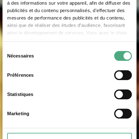
à des informations sur votre appareil, afin de diffuser des
publicités et du contenu personnalisés, d'effectuer des
mesures de performance des publicités et du contenu,
ainsi que de réaliser des études d’audience, favorisant
ainsi le développement de services. Vous avez le choix
quant à l'utilisation de vos données et à leurs finalités.
Vous pouvez modifier ou retirer votre consentement à
Sélection
tout moment en consultant la Déclaration relative aux
Nécessaires
du
cookies ou en cliquant sur l'icône de confidentialité.
consentement
Préférences
Si vous le permettez, nous aimerions également :
Collecter des informations sur votre localisation
géographique qui peuvent être précises à plusieurs
Statistiques
mètres près
Identifier votre appareil en l'analysant activement
Marketing
pour en relever les caractéristiques spécifiques
10.10.21 – 27.3.22
(empreintes digitales).
FUTURE LAB 2
Pour en savoir plus sur le traitement de vos données