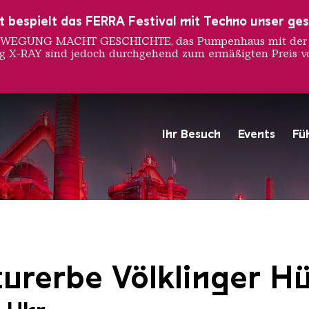
ust bespielt das FERRA Festival mit Techno unser ge
 BEWEGUNG MACHT GESCHICHTE, das Pumpenhaus mit der S
ng X-RAY sind jedoch durchgehend zum ermäßigten Preis vo
Ihr Besuch
Events
Fü
Hochofengruppe in Rot
Copyright: Weltkulturerbe 
urerbe Völklinger Hü