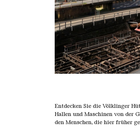
Der Erzschrägaufzug der Völkli
Copyright: Weltkulturerbe Völkli
Entdecken Sie die Völklinger Hu
Hallen und Maschinen von der Ge
den Menschen, die hier früher g