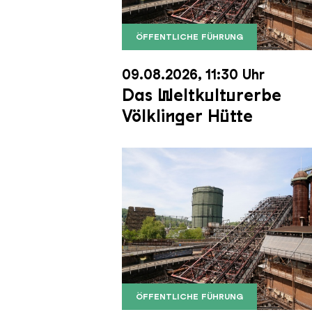
ÖFFENTLICHE FÜHRUNG
Der Erzschrägaufzug der Völkli
Copyright: Weltkulturerbe Völkli
09.08.2026, 11:30 Uhr
Das Weltkulturerbe
Völklinger Hütte
ÖFFENTLICHE FÜHRUNG
Der Erzschrägaufzug der Völkli
Copyright: Weltkulturerbe Völkli