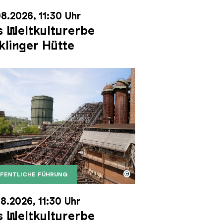
8.2026, 11:30 Uhr
 Weltkulturerbe
klinger Hütte
©
FENTLICHE FÜHRUNG
it dem Gasometer im Hintergrund
Karl Heinrich Veith
Erzschrägaufzug der Völklinger Hütte mit dem Gasom
right: Weltkulturerbe Völklinger Hütte | Karl Heinric
8.2026, 11:30 Uhr
 Weltkulturerbe