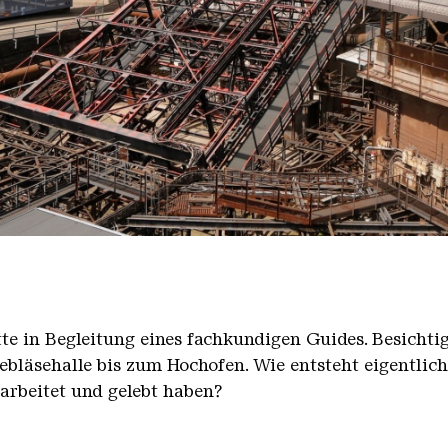
nger Hütte mit dem Gasometer im Hintergrund
nger Hütte | Karl Heinrich Veith
̈tte in Begleitung eines fachkundigen Guides. Besicht
bläsehalle bis zum Hochofen. Wie entsteht eigentlic
earbeitet und gelebt haben?