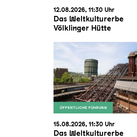
12.08.2026, 11:30 Uhr
Das Weltkulturerbe
Völklinger Hütte
ÖFFENTLICHE FÜHRUNG
Der Erzschrägaufzug der Völkli
Copyright: Weltkulturerbe Völkli
15.08.2026, 11:30 Uhr
Das Weltkulturerbe