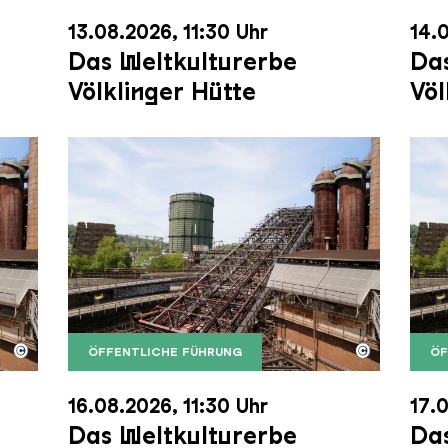
13.08.2026, 11:30 Uhr
14.0
Das Weltkulturerbe
Das
Völklinger Hütte
Völ
©
©
ÖFFENTLICHE FÜHRUNG
ÖF
nger Hütte mit dem Gasometer im Hintergrund
nger Hütte | Karl Heinrich Veith
Der Erzschrägaufzug der Völklinger Hütte m
Copyright: Weltkulturerbe Völklinger Hütte | 
Der 
Copy
16.08.2026, 11:30 Uhr
17.0
Das Weltkulturerbe
Das