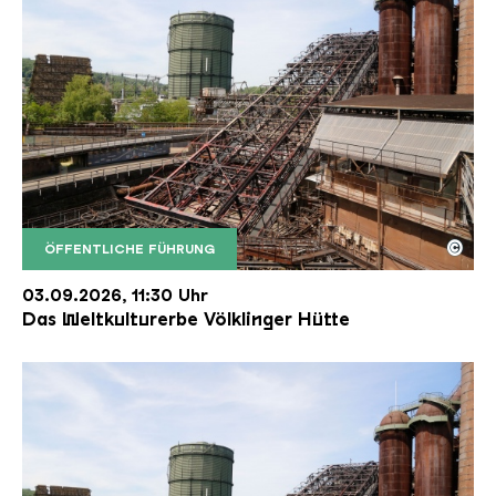
©
ÖFFENTLICHE FÜHRUNG
Der Erzschrägaufzug der Völklinger Hütte mit de
Copyright: Weltkulturerbe Völklinger Hütte | Karl 
03.09.2026, 11:30 Uhr
Das Weltkulturerbe Völklinger Hütte