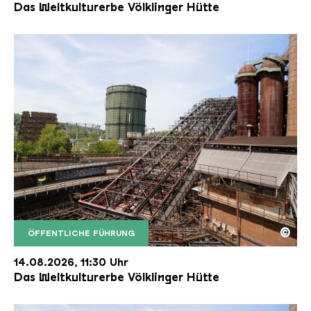
Das Weltkulturerbe Völklinger Hütte
©
ÖFFENTLICHE FÜHRUNG
Der Erzschrägaufzug der Völklinger Hütte mit de
Copyright: Weltkulturerbe Völklinger Hütte | Karl 
14.08.2026, 11:30 Uhr
Das Weltkulturerbe Völklinger Hütte