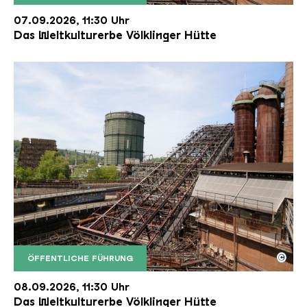
Der Erzschrägaufzug der Völklinger Hütte mit de
Copyright: Weltkulturerbe Völklinger Hütte | Karl 
07.09.2026, 11:30 Uhr
Das Weltkulturerbe Völklinger Hütte
©
ÖFFENTLICHE FÜHRUNG
Der Erzschrägaufzug der Völklinger Hütte mit de
Copyright: Weltkulturerbe Völklinger Hütte | Karl 
08.09.2026, 11:30 Uhr
Das Weltkulturerbe Völklinger Hütte