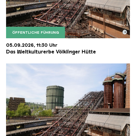
©
ÖFFENTLICHE FÜHRUNG
Der Erzschrägaufzug der Völklinger Hütte mit de
Copyright: Weltkulturerbe Völklinger Hütte | Karl 
05.09.2026, 11:30 Uhr
Das Weltkulturerbe Völklinger Hütte