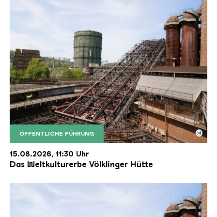
©
ÖFFENTLICHE FÜHRUNG
Der Erzschrägaufzug der Völklinger Hütte mit de
Copyright: Weltkulturerbe Völklinger Hütte | Karl 
15.08.2026, 11:30 Uhr
Das Weltkulturerbe Völklinger Hütte