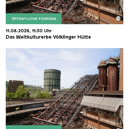
©
ÖFFENTLICHE FÜHRUNG
Der Erzschrägaufzug der Völklinger Hütte mit de
Copyright: Weltkulturerbe Völklinger Hütte | Karl 
11.08.2026, 11:30 Uhr
Das Weltkulturerbe Völklinger Hütte