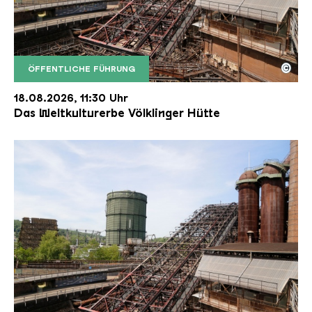
©
ÖFFENTLICHE FÜHRUNG
Der Erzschrägaufzug der Völklinger Hütte mit de
Copyright: Weltkulturerbe Völklinger Hütte | Karl 
18.08.2026, 11:30 Uhr
Das Weltkulturerbe Völklinger Hütte