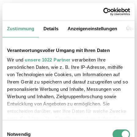
20.08.2026, 11:30 Uhr
Das Weltkulturerbe Völklinger Hütte
Zustimmung
Details
Anzeigeneinstellungen
Über
Verantwortungsvoller Umgang mit Ihren Daten
Wir und
unsere 1022 Partner
verarbeiten Ihre
persönlichen Daten, wie z. B. Ihre IP-Adresse, mithilfe
von Technologien wie Cookies, um Informationen auf
Ihrem Gerät zu speichern und darauf zuzugreifen und so
personalisierte Werbung und Inhalte, Messungen von
Werbung und Inhalten, Zielgruppenforschung sowie
Entwicklung von Angeboten zu ermöglichen. Sie
entscheiden darüber, wer Ihre Daten für welche Zwecke
©
ÖFFENTLICHE FÜHRUNG
Der Erzschrägaufzug der Völklinger Hütte mit de
Copyright: Weltkulturerbe Völklinger Hütte | Karl 
nutzt. Sie können Ihre Einwilligung jederzeit über die
24.08.2026, 11:30 Uhr
Cookie-Erklärung oder durch Klicken auf das Privacy
Einwilligungsauswahl
Das Weltkulturerbe Völklinger Hütte
Trigger Symbol ändern oder widerrufen
Notwendig