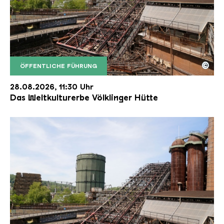
©
ÖFFENTLICHE FÜHRUNG
Der Erzschrägaufzug der Völklinger Hütte mit de
Copyright: Weltkulturerbe Völklinger Hütte | Karl 
28.08.2026, 11:30 Uhr
Das Weltkulturerbe Völklinger Hütte