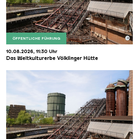
©
ÖFFENTLICHE FÜHRUNG
Der Erzschrägaufzug der Völklinger Hütte mit de
Copyright: Weltkulturerbe Völklinger Hütte | Karl 
10.08.2026, 11:30 Uhr
Das Weltkulturerbe Völklinger Hütte