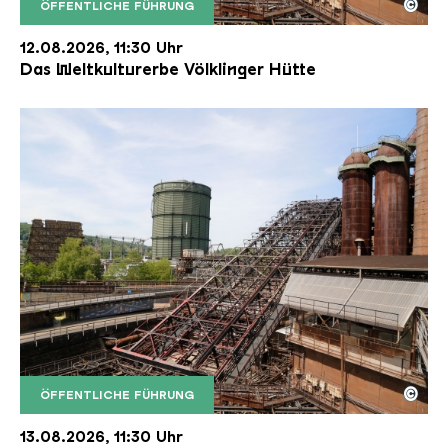
©
ÖFFENTLICHE FÜHRUNG
Der Erzschrägaufzug der Völklinger Hütte mit de
Copyright: Weltkulturerbe Völklinger Hütte | Karl 
12.08.2026, 11:30 Uhr
Das Weltkulturerbe Völklinger Hütte
©
ÖFFENTLICHE FÜHRUNG
Der Erzschrägaufzug der Völklinger Hütte mit de
Copyright: Weltkulturerbe Völklinger Hütte | Karl 
13.08.2026, 11:30 Uhr