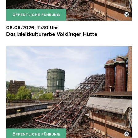
©
ÖFFENTLICHE FÜHRUNG
Der Erzschrägaufzug der Völklinger Hütte mit de
Copyright: Weltkulturerbe Völklinger Hütte | Karl 
06.09.2026, 11:30 Uhr
Das Weltkulturerbe Völklinger Hütte
©
ÖFFENTLICHE FÜHRUNG