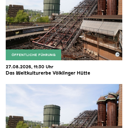
©
ÖFFENTLICHE FÜHRUNG
Der Erzschrägaufzug der Völklinger Hütte mit de
Copyright: Weltkulturerbe Völklinger Hütte | Karl 
27.08.2026, 11:30 Uhr
Das Weltkulturerbe Völklinger Hütte