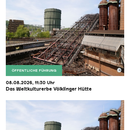
©
ÖFFENTLICHE FÜHRUNG
Der Erzschrägaufzug der Völklinger Hütte mit de
Copyright: Weltkulturerbe Völklinger Hütte | Karl 
08.08.2026, 11:30 Uhr
Das Weltkulturerbe Völklinger Hütte