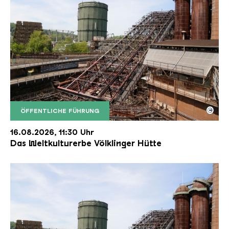
©
ÖFFENTLICHE FÜHRUNG
Der Erzschrägaufzug der Völklinger Hütte mit de
Copyright: Weltkulturerbe Völklinger Hütte | Karl 
16.08.2026, 11:30 Uhr
Das Weltkulturerbe Völklinger Hütte