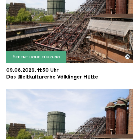
©
ÖFFENTLICHE FÜHRUNG
Der Erzschrägaufzug der Völklinger Hütte mit de
Copyright: Weltkulturerbe Völklinger Hütte | Karl 
09.08.2026, 11:30 Uhr
Das Weltkulturerbe Völklinger Hütte