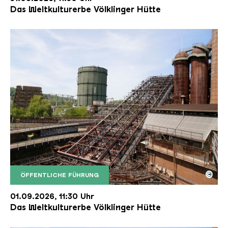
Das Weltkulturerbe Völklinger Hütte
©
ÖFFENTLICHE FÜHRUNG
Der Erzschrägaufzug der Völklinger Hütte mit de
Copyright: Weltkulturerbe Völklinger Hütte | Karl 
01.09.2026, 11:30 Uhr
Das Weltkulturerbe Völklinger Hütte