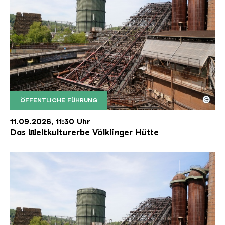
©
ÖFFENTLICHE FÜHRUNG
Der Erzschrägaufzug der Völklinger Hütte mit de
Copyright: Weltkulturerbe Völklinger Hütte | Karl 
11.09.2026, 11:30 Uhr
Das Weltkulturerbe Völklinger Hütte