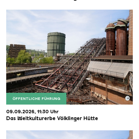
©
ÖFFENTLICHE FÜHRUNG
Der Erzschrägaufzug der Völklinger Hütte mit de
Copyright: Weltkulturerbe Völklinger Hütte | Karl 
09.09.2026, 11:30 Uhr
Das Weltkulturerbe Völklinger Hütte