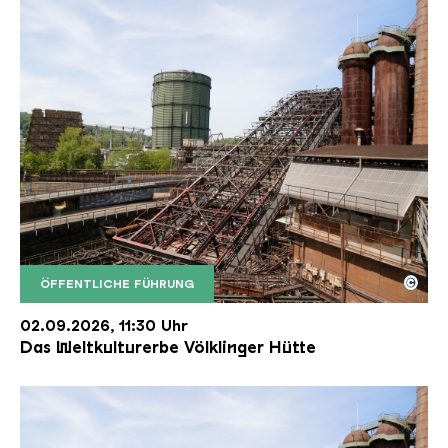
©
ÖFFENTLICHE FÜHRUNG
Der Erzschrägaufzug der Völklinger Hütte mit de
Copyright: Weltkulturerbe Völklinger Hütte | Karl 
02.09.2026, 11:30 Uhr
Das Weltkulturerbe Völklinger Hütte