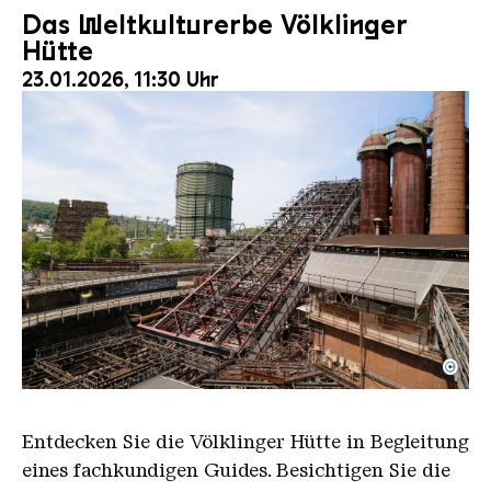
Das Weltkulturerbe Völklinger
Hütte
23.01.2026, 11:30 Uhr
©
Der Erzschrägaufzug der Völklinger Hütte mit de
Copyright: Weltkulturerbe Völklinger Hütte | Karl 
Entdecken Sie die Völklinger Hütte in Begleitung
eines fachkundigen Guides. Besichtigen Sie die