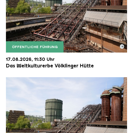
©
ÖFFENTLICHE FÜHRUNG
Der Erzschrägaufzug der Völklinger Hütte mit de
Copyright: Weltkulturerbe Völklinger Hütte | Karl 
17.08.2026, 11:30 Uhr
Das Weltkulturerbe Völklinger Hütte