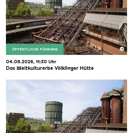
©
ÖFFENTLICHE FÜHRUNG
Der Erzschrägaufzug der Völklinger Hütte mit de
Copyright: Weltkulturerbe Völklinger Hütte | Karl 
04.09.2026, 11:30 Uhr
Das Weltkulturerbe Völklinger Hütte