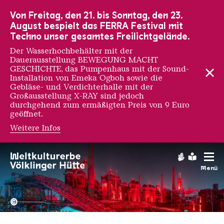
Zur Hauptnavigation
Zur Suche
Zum Inhalt
Zur Fußnavigation
Von Freitag, den 21. bis Sonntag, den 23.
August bespielt das FERRA Festival mit
Techno unser gesamtes Freilichtgelände.
Der Wasserhochbehälter mit der
Dauerausstellung BEWEGUNG MACHT
GESCHICHTE, das Pumpenhaus mit der Sound-
Installation von Emeka Ogboh sowie die
Gebläse- und Verdichterhalle mit der
Großausstellung X-RAY sind jedoch
durchgehend zum ermäßigten Preis von 9 Euro
geöffnet.
Weitere Infos
Gebärdens
Leichte
Menü
Hochofengruppe in Rot
Copyright: Weltkulturerbe 
©