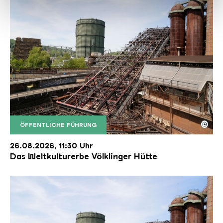
haben oder die sie im Rahmen Ihrer Nutzung der Dienste
gesammelt haben.
©
ÖFFENTLICHE FÜHRUNG
Der Erzschrägaufzug der Völklinger Hütte mit de
Copyright: Weltkulturerbe Völklinger Hütte | Karl 
26.08.2026, 11:30 Uhr
Das Weltkulturerbe Völklinger Hütte