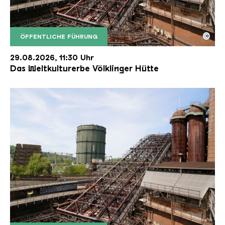
©
ÖFFENTLICHE FÜHRUNG
Der Erzschrägaufzug der Völklinger Hütte mit de
Copyright: Weltkulturerbe Völklinger Hütte | Karl 
29.08.2026, 11:30 Uhr
Das Weltkulturerbe Völklinger Hütte