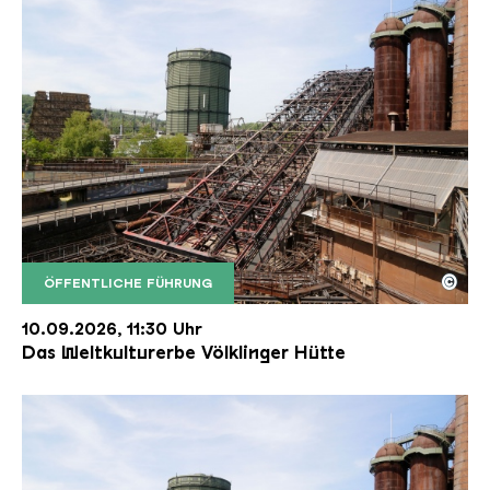
©
ÖFFENTLICHE FÜHRUNG
Der Erzschrägaufzug der Völklinger Hütte mit de
Copyright: Weltkulturerbe Völklinger Hütte | Karl 
10.09.2026, 11:30 Uhr
Das Weltkulturerbe Völklinger Hütte