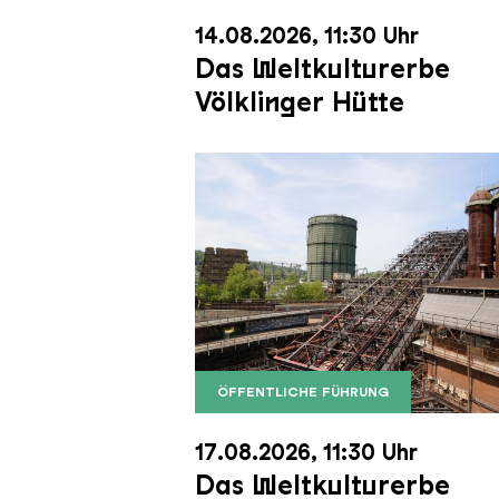
14.08.2026, 11:30 Uhr
Das Weltkulturerbe
Völklinger Hütte
ÖFFENTLICHE FÜHRUNG
Der Erzschrägaufzug der Völkli
Copyright: Weltkulturerbe Völkli
17.08.2026, 11:30 Uhr
Das Weltkulturerbe