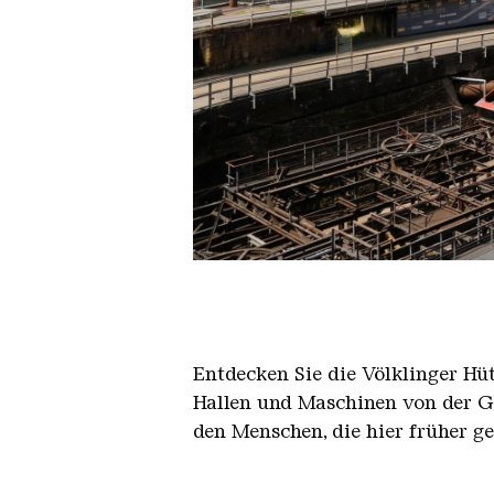
Der Erzschrägaufzug der Völkli
Copyright: Weltkulturerbe Völkli
Entdecken Sie die Völklinger Hu
Hallen und Maschinen von der Ge
den Menschen, die hier früher g