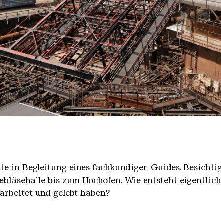
nger Hütte mit dem Gasometer im Hintergrund
nger Hütte | Karl Heinrich Veith
̈tte in Begleitung eines fachkundigen Guides. Besicht
bläsehalle bis zum Hochofen. Wie entsteht eigentlic
earbeitet und gelebt haben?