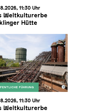
8.2026, 11:30 Uhr
 Weltkulturerbe
klinger Hütte
©
FENTLICHE FÜHRUNG
it dem Gasometer im Hintergrund
Karl Heinrich Veith
Erzschrägaufzug der Völklinger Hütte mit dem Gasom
right: Weltkulturerbe Völklinger Hütte | Karl Heinric
8.2026, 11:30 Uhr
 Weltkulturerbe