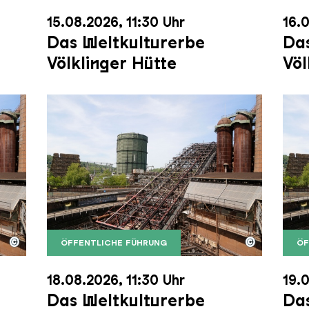
15.08.2026, 11:30 Uhr
16.0
Das Weltkulturerbe
Das
Völklinger Hütte
Völ
©
©
ÖFFENTLICHE FÜHRUNG
ÖF
nger Hütte mit dem Gasometer im Hintergrund
nger Hütte | Karl Heinrich Veith
Der Erzschrägaufzug der Völklinger Hütte m
Copyright: Weltkulturerbe Völklinger Hütte | 
Der 
Copy
18.08.2026, 11:30 Uhr
19.0
Das Weltkulturerbe
Das