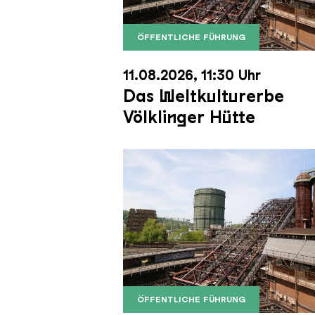
ÖFFENTLICHE FÜHRUNG
Der Erzschrägaufzug der Völkli
Copyright: Weltkulturerbe Völkli
11.08.2026, 11:30 Uhr
Das Weltkulturerbe
Völklinger Hütte
ÖFFENTLICHE FÜHRUNG
Der Erzschrägaufzug der Völkli
Copyright: Weltkulturerbe Völkli