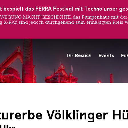
ust bespielt das FERRA Festival mit Techno unser ge
 BEWEGUNG MACHT GESCHICHTE, das Pumpenhaus mit der S
ng X-RAY sind jedoch durchgehend zum ermäßigten Preis vo
Ihr Besuch
Events
Fü
Hochofengruppe in Rot
Copyright: Weltkulturerbe 
urerbe Völklinger Hü