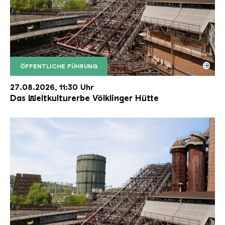
©
ÖFFENTLICHE FÜHRUNG
Der Erzschrägaufzug der Völklinger Hütte mit de
Copyright: Weltkulturerbe Völklinger Hütte | Karl 
27.08.2026, 11:30 Uhr
Das Weltkulturerbe Völklinger Hütte