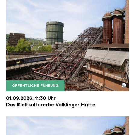
©
ÖFFENTLICHE FÜHRUNG
Der Erzschrägaufzug der Völklinger Hütte mit de
Copyright: Weltkulturerbe Völklinger Hütte | Karl 
01.09.2026, 11:30 Uhr
Das Weltkulturerbe Völklinger Hütte