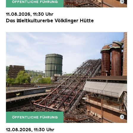
©
ÖFFENTLICHE FÜHRUNG
Der Erzschrägaufzug der Völklinger Hütte mit de
Copyright: Weltkulturerbe Völklinger Hütte | Karl 
11.08.2026, 11:30 Uhr
Das Weltkulturerbe Völklinger Hütte
©
ÖFFENTLICHE FÜHRUNG
Der Erzschrägaufzug der Völklinger Hütte mit de
Copyright: Weltkulturerbe Völklinger Hütte | Karl 
12.08.2026, 11:30 Uhr