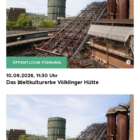
©
ÖFFENTLICHE FÜHRUNG
Der Erzschrägaufzug der Völklinger Hütte mit de
Copyright: Weltkulturerbe Völklinger Hütte | Karl 
10.09.2026, 11:30 Uhr
Das Weltkulturerbe Völklinger Hütte