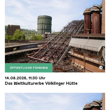
©
ÖFFENTLICHE FÜHRUNG
Der Erzschrägaufzug der Völklinger Hütte mit de
Copyright: Weltkulturerbe Völklinger Hütte | Karl 
14.08.2026, 11:30 Uhr
Das Weltkulturerbe Völklinger Hütte