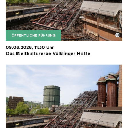
©
ÖFFENTLICHE FÜHRUNG
Der Erzschrägaufzug der Völklinger Hütte mit de
Copyright: Weltkulturerbe Völklinger Hütte | Karl 
09.08.2026, 11:30 Uhr
Das Weltkulturerbe Völklinger Hütte