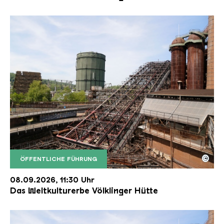
©
ÖFFENTLICHE FÜHRUNG
Der Erzschrägaufzug der Völklinger Hütte mit de
Copyright: Weltkulturerbe Völklinger Hütte | Karl 
08.09.2026, 11:30 Uhr
Das Weltkulturerbe Völklinger Hütte