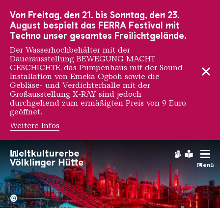
Zur Hauptnavigation
Zur Suche
Zum Inhalt
Zur Fußnavigation
Von Freitag, den 21. bis Sonntag, den 23.
August bespielt das FERRA Festival mit
Techno unser gesamtes Freilichtgelände.
Der Wasserhochbehälter mit der
Dauerausstellung BEWEGUNG MACHT
GESCHICHTE, das Pumpenhaus mit der Sound-
Installation von Emeka Ogboh sowie die
Gebläse- und Verdichterhalle mit der
Großausstellung X-RAY sind jedoch
durchgehend zum ermäßigten Preis von 9 Euro
geöffnet.
Weitere Infos
Gebärdens
Leichte
Menü
Hochofengruppe in Rot
Copyright: Weltkulturerbe 
©