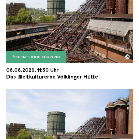
©
ÖFFENTLICHE FÜHRUNG
Der Erzschrägaufzug der Völklinger Hütte mit de
Copyright: Weltkulturerbe Völklinger Hütte | Karl 
08.08.2026, 11:30 Uhr
Das Weltkulturerbe Völklinger Hütte