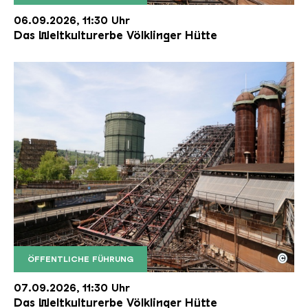
Der Erzschrägaufzug der Völklinger Hütte mit de
Copyright: Weltkulturerbe Völklinger Hütte | Karl 
06.09.2026, 11:30 Uhr
Das Weltkulturerbe Völklinger Hütte
©
ÖFFENTLICHE FÜHRUNG
Der Erzschrägaufzug der Völklinger Hütte mit de
Copyright: Weltkulturerbe Völklinger Hütte | Karl 
07.09.2026, 11:30 Uhr
Das Weltkulturerbe Völklinger Hütte