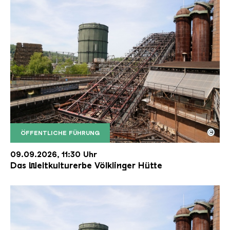
©
ÖFFENTLICHE FÜHRUNG
Der Erzschrägaufzug der Völklinger Hütte mit de
Copyright: Weltkulturerbe Völklinger Hütte | Karl 
09.09.2026, 11:30 Uhr
Das Weltkulturerbe Völklinger Hütte