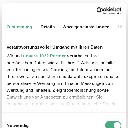
19.08.2026, 11:30 Uhr
Das Weltkulturerbe Völklinger Hütte
Zustimmung
Details
Anzeigeneinstellungen
Über
Verantwortungsvoller Umgang mit Ihren Daten
Wir und
unsere 1022 Partner
verarbeiten Ihre
persönlichen Daten, wie z. B. Ihre IP-Adresse, mithilfe
von Technologien wie Cookies, um Informationen auf
Ihrem Gerät zu speichern und darauf zuzugreifen und so
personalisierte Werbung und Inhalte, Messungen von
Werbung und Inhalten, Zielgruppenforschung sowie
Entwicklung von Angeboten zu ermöglichen. Sie
entscheiden darüber, wer Ihre Daten für welche Zwecke
©
ÖFFENTLICHE FÜHRUNG
Der Erzschrägaufzug der Völklinger Hütte mit de
Copyright: Weltkulturerbe Völklinger Hütte | Karl 
nutzt. Sie können Ihre Einwilligung jederzeit über die
20.08.2026, 11:30 Uhr
Cookie-Erklärung oder durch Klicken auf das Privacy
Einwilligungsauswahl
Das Weltkulturerbe Völklinger Hütte
Trigger Symbol ändern oder widerrufen
Notwendig