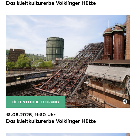
Das Weltkulturerbe Völklinger Hütte
©
ÖFFENTLICHE FÜHRUNG
Der Erzschrägaufzug der Völklinger Hütte mit de
Copyright: Weltkulturerbe Völklinger Hütte | Karl 
13.08.2026, 11:30 Uhr
Das Weltkulturerbe Völklinger Hütte