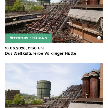
©
ÖFFENTLICHE FÜHRUNG
Der Erzschrägaufzug der Völklinger Hütte mit de
Copyright: Weltkulturerbe Völklinger Hütte | Karl 
16.08.2026, 11:30 Uhr
Das Weltkulturerbe Völklinger Hütte