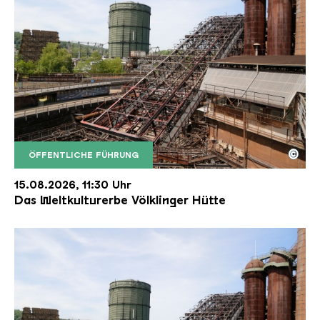
©
ÖFFENTLICHE FÜHRUNG
Der Erzschrägaufzug der Völklinger Hütte mit de
Copyright: Weltkulturerbe Völklinger Hütte | Karl 
15.08.2026, 11:30 Uhr
Das Weltkulturerbe Völklinger Hütte