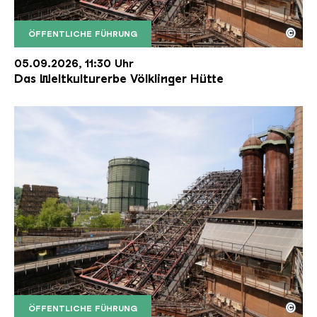
©
ÖFFENTLICHE FÜHRUNG
Der Erzschrägaufzug der Völklinger Hütte mit de
Copyright: Weltkulturerbe Völklinger Hütte | Karl 
05.09.2026, 11:30 Uhr
Das Weltkulturerbe Völklinger Hütte
©
ÖFFENTLICHE FÜHRUNG