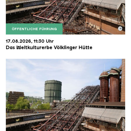
©
ÖFFENTLICHE FÜHRUNG
Der Erzschrägaufzug der Völklinger Hütte mit de
Copyright: Weltkulturerbe Völklinger Hütte | Karl 
17.08.2026, 11:30 Uhr
Das Weltkulturerbe Völklinger Hütte