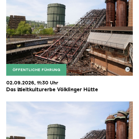
©
ÖFFENTLICHE FÜHRUNG
Der Erzschrägaufzug der Völklinger Hütte mit de
Copyright: Weltkulturerbe Völklinger Hütte | Karl 
02.09.2026, 11:30 Uhr
Das Weltkulturerbe Völklinger Hütte