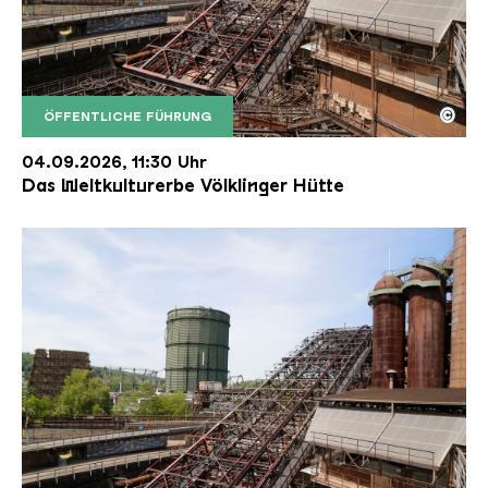
©
ÖFFENTLICHE FÜHRUNG
Der Erzschrägaufzug der Völklinger Hütte mit de
Copyright: Weltkulturerbe Völklinger Hütte | Karl 
04.09.2026, 11:30 Uhr
Das Weltkulturerbe Völklinger Hütte