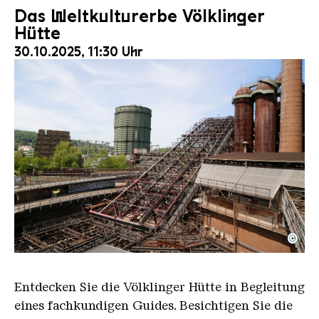
Das Weltkulturerbe Völklinger
Hütte
30.10.2025, 11:30 Uhr
©
Der Erzschrägaufzug der Völklinger Hütte mit de
Copyright: Weltkulturerbe Völklinger Hütte | Karl 
Entdecken Sie die Völklinger Hütte in Begleitung
eines fachkundigen Guides. Besichtigen Sie die