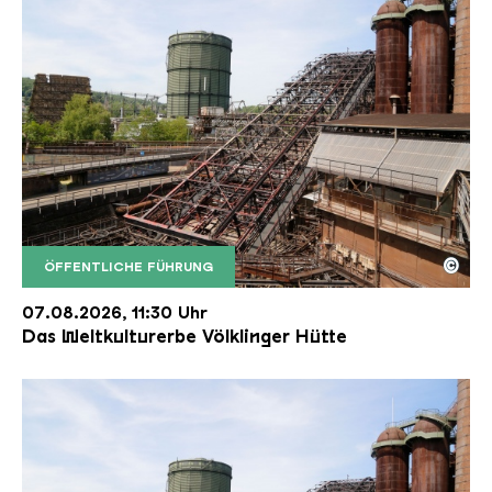
©
ÖFFENTLICHE FÜHRUNG
Der Erzschrägaufzug der Völklinger Hütte mit de
Copyright: Weltkulturerbe Völklinger Hütte | Karl 
07.08.2026, 11:30 Uhr
Das Weltkulturerbe Völklinger Hütte