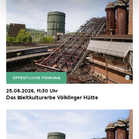
haben oder die sie im Rahmen Ihrer Nutzung der Dienste
gesammelt haben.
©
ÖFFENTLICHE FÜHRUNG
Der Erzschrägaufzug der Völklinger Hütte mit de
Copyright: Weltkulturerbe Völklinger Hütte | Karl 
25.08.2026, 11:30 Uhr
Das Weltkulturerbe Völklinger Hütte