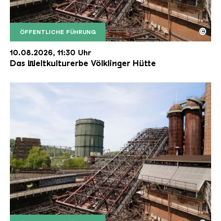
©
ÖFFENTLICHE FÜHRUNG
Der Erzschrägaufzug der Völklinger Hütte mit de
Copyright: Weltkulturerbe Völklinger Hütte | Karl 
10.08.2026, 11:30 Uhr
Das Weltkulturerbe Völklinger Hütte