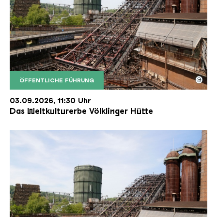
©
ÖFFENTLICHE FÜHRUNG
Der Erzschrägaufzug der Völklinger Hütte mit de
Copyright: Weltkulturerbe Völklinger Hütte | Karl 
03.09.2026, 11:30 Uhr
Das Weltkulturerbe Völklinger Hütte