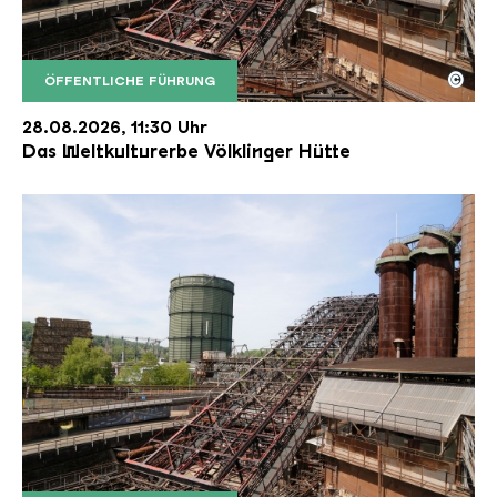
©
ÖFFENTLICHE FÜHRUNG
Der Erzschrägaufzug der Völklinger Hütte mit de
Copyright: Weltkulturerbe Völklinger Hütte | Karl 
28.08.2026, 11:30 Uhr
Das Weltkulturerbe Völklinger Hütte