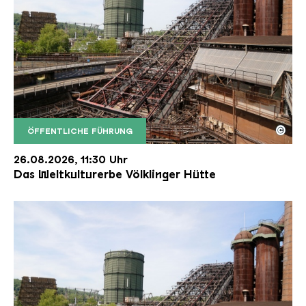
©
ÖFFENTLICHE FÜHRUNG
Der Erzschrägaufzug der Völklinger Hütte mit de
Copyright: Weltkulturerbe Völklinger Hütte | Karl 
26.08.2026, 11:30 Uhr
Das Weltkulturerbe Völklinger Hütte