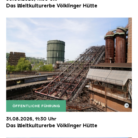
Das Weltkulturerbe Völklinger Hütte
©
ÖFFENTLICHE FÜHRUNG
Der Erzschrägaufzug der Völklinger Hütte mit de
Copyright: Weltkulturerbe Völklinger Hütte | Karl 
31.08.2026, 11:30 Uhr
Das Weltkulturerbe Völklinger Hütte