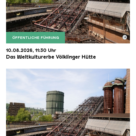
©
ÖFFENTLICHE FÜHRUNG
Der Erzschrägaufzug der Völklinger Hütte mit de
Copyright: Weltkulturerbe Völklinger Hütte | Karl 
10.08.2026, 11:30 Uhr
Das Weltkulturerbe Völklinger Hütte