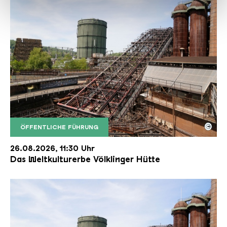
haben oder die sie im Rahmen Ihrer Nutzung der Dienste
gesammelt haben.
©
ÖFFENTLICHE FÜHRUNG
Der Erzschrägaufzug der Völklinger Hütte mit de
Copyright: Weltkulturerbe Völklinger Hütte | Karl 
26.08.2026, 11:30 Uhr
Das Weltkulturerbe Völklinger Hütte