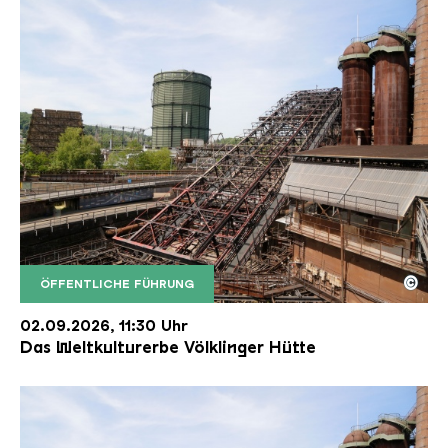
©
ÖFFENTLICHE FÜHRUNG
Der Erzschrägaufzug der Völklinger Hütte mit de
Copyright: Weltkulturerbe Völklinger Hütte | Karl 
02.09.2026, 11:30 Uhr
Das Weltkulturerbe Völklinger Hütte