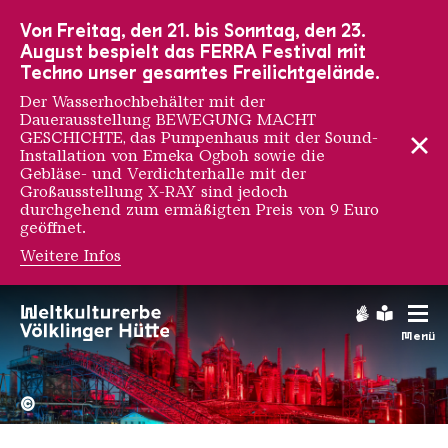
Zur Hauptnavigation
Zur Suche
Zum Inhalt
Zur Fußnavigation
Von Freitag, den 21. bis Sonntag, den 23.
August bespielt das FERRA Festival mit
Techno unser gesamtes Freilichtgelände.
Der Wasserhochbehälter mit der
Dauerausstellung BEWEGUNG MACHT
GESCHICHTE, das Pumpenhaus mit der Sound-
Installation von Emeka Ogboh sowie die
Gebläse- und Verdichterhalle mit der
Großausstellung X-RAY sind jedoch
durchgehend zum ermäßigten Preis von 9 Euro
geöffnet.
Weitere Infos
Gebärdens
Leichte
Menü
Hochofengruppe in Rot
Copyright: Weltkulturerbe 
©