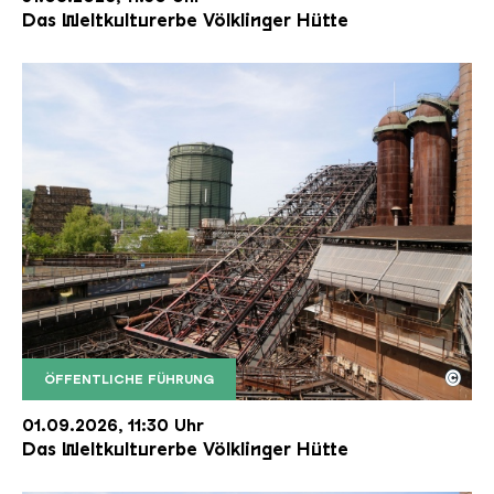
Das Weltkulturerbe Völklinger Hütte
©
ÖFFENTLICHE FÜHRUNG
Der Erzschrägaufzug der Völklinger Hütte mit de
Copyright: Weltkulturerbe Völklinger Hütte | Karl 
01.09.2026, 11:30 Uhr
Das Weltkulturerbe Völklinger Hütte