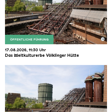
©
ÖFFENTLICHE FÜHRUNG
Der Erzschrägaufzug der Völklinger Hütte mit de
Copyright: Weltkulturerbe Völklinger Hütte | Karl 
17.08.2026, 11:30 Uhr
Das Weltkulturerbe Völklinger Hütte