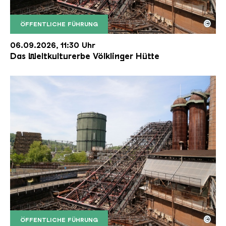
©
ÖFFENTLICHE FÜHRUNG
Der Erzschrägaufzug der Völklinger Hütte mit de
Copyright: Weltkulturerbe Völklinger Hütte | Karl 
06.09.2026, 11:30 Uhr
Das Weltkulturerbe Völklinger Hütte
©
ÖFFENTLICHE FÜHRUNG