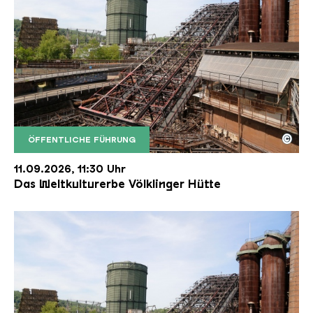
©
ÖFFENTLICHE FÜHRUNG
Der Erzschrägaufzug der Völklinger Hütte mit de
Copyright: Weltkulturerbe Völklinger Hütte | Karl 
11.09.2026, 11:30 Uhr
Das Weltkulturerbe Völklinger Hütte