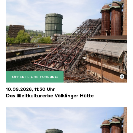
©
ÖFFENTLICHE FÜHRUNG
Der Erzschrägaufzug der Völklinger Hütte mit de
Copyright: Weltkulturerbe Völklinger Hütte | Karl 
10.09.2026, 11:30 Uhr
Das Weltkulturerbe Völklinger Hütte