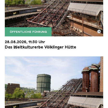
©
ÖFFENTLICHE FÜHRUNG
Der Erzschrägaufzug der Völklinger Hütte mit de
Copyright: Weltkulturerbe Völklinger Hütte | Karl 
28.08.2026, 11:30 Uhr
Das Weltkulturerbe Völklinger Hütte