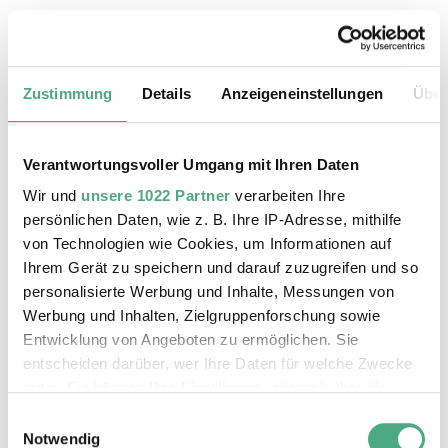
20.08.2026, 11:30 Uhr
Das Weltkulturerbe Völklinger Hütte
Zustimmung
Details
Anzeigeneinstellungen
Über
Verantwortungsvoller Umgang mit Ihren Daten
Wir und
unsere 1022 Partner
verarbeiten Ihre
persönlichen Daten, wie z. B. Ihre IP-Adresse, mithilfe
von Technologien wie Cookies, um Informationen auf
Ihrem Gerät zu speichern und darauf zuzugreifen und so
personalisierte Werbung und Inhalte, Messungen von
Werbung und Inhalten, Zielgruppenforschung sowie
Entwicklung von Angeboten zu ermöglichen. Sie
entscheiden darüber, wer Ihre Daten für welche Zwecke
©
ÖFFENTLICHE FÜHRUNG
Der Erzschrägaufzug der Völklinger Hütte mit de
Copyright: Weltkulturerbe Völklinger Hütte | Karl 
nutzt. Sie können Ihre Einwilligung jederzeit über die
24.08.2026, 11:30 Uhr
Cookie-Erklärung oder durch Klicken auf das Privacy
Einwilligungsauswahl
Das Weltkulturerbe Völklinger Hütte
Trigger Symbol ändern oder widerrufen
Notwendig