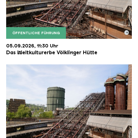
©
ÖFFENTLICHE FÜHRUNG
Der Erzschrägaufzug der Völklinger Hütte mit de
Copyright: Weltkulturerbe Völklinger Hütte | Karl 
05.09.2026, 11:30 Uhr
Das Weltkulturerbe Völklinger Hütte