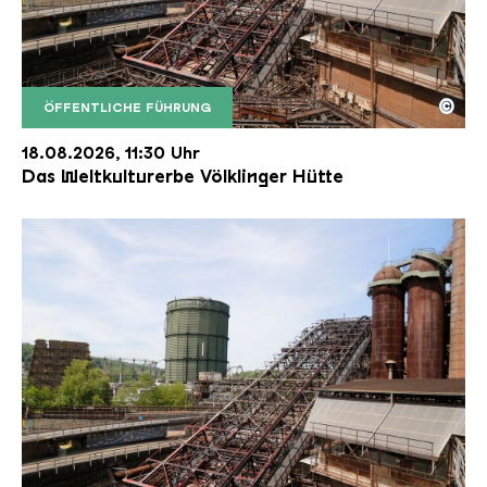
©
ÖFFENTLICHE FÜHRUNG
Der Erzschrägaufzug der Völklinger Hütte mit de
Copyright: Weltkulturerbe Völklinger Hütte | Karl 
18.08.2026, 11:30 Uhr
Das Weltkulturerbe Völklinger Hütte