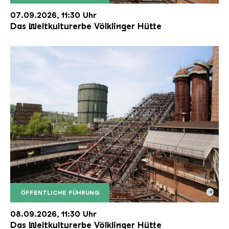
Der Erzschrägaufzug der Völklinger Hütte mit de
Copyright: Weltkulturerbe Völklinger Hütte | Karl 
07.09.2026, 11:30 Uhr
Das Weltkulturerbe Völklinger Hütte
©
ÖFFENTLICHE FÜHRUNG
Der Erzschrägaufzug der Völklinger Hütte mit de
Copyright: Weltkulturerbe Völklinger Hütte | Karl 
08.09.2026, 11:30 Uhr
Das Weltkulturerbe Völklinger Hütte