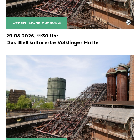
©
ÖFFENTLICHE FÜHRUNG
Der Erzschrägaufzug der Völklinger Hütte mit de
Copyright: Weltkulturerbe Völklinger Hütte | Karl 
29.08.2026, 11:30 Uhr
Das Weltkulturerbe Völklinger Hütte