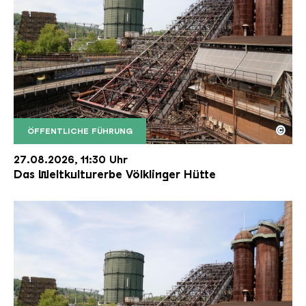
©
ÖFFENTLICHE FÜHRUNG
Der Erzschrägaufzug der Völklinger Hütte mit de
Copyright: Weltkulturerbe Völklinger Hütte | Karl 
27.08.2026, 11:30 Uhr
Das Weltkulturerbe Völklinger Hütte