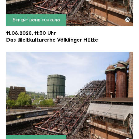
©
ÖFFENTLICHE FÜHRUNG
Der Erzschrägaufzug der Völklinger Hütte mit de
Copyright: Weltkulturerbe Völklinger Hütte | Karl 
11.08.2026, 11:30 Uhr
Das Weltkulturerbe Völklinger Hütte