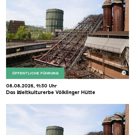
©
ÖFFENTLICHE FÜHRUNG
Der Erzschrägaufzug der Völklinger Hütte mit de
Copyright: Weltkulturerbe Völklinger Hütte | Karl 
08.08.2026, 11:30 Uhr
Das Weltkulturerbe Völklinger Hütte