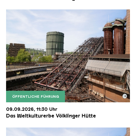
©
ÖFFENTLICHE FÜHRUNG
Der Erzschrägaufzug der Völklinger Hütte mit de
Copyright: Weltkulturerbe Völklinger Hütte | Karl 
09.09.2026, 11:30 Uhr
Das Weltkulturerbe Völklinger Hütte