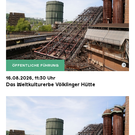
©
ÖFFENTLICHE FÜHRUNG
Der Erzschrägaufzug der Völklinger Hütte mit de
Copyright: Weltkulturerbe Völklinger Hütte | Karl 
16.08.2026, 11:30 Uhr
Das Weltkulturerbe Völklinger Hütte