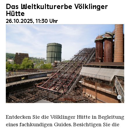
Das Weltkulturerbe Völklinger
Hütte
26.10.2025, 11:30 Uhr
©
Der Erzschrägaufzug der Völklinger Hütte mit de
Copyright: Weltkulturerbe Völklinger Hütte | Karl 
Entdecken Sie die Völklinger Hütte in Begleitung
eines fachkundigen Guides. Besichtigen Sie die