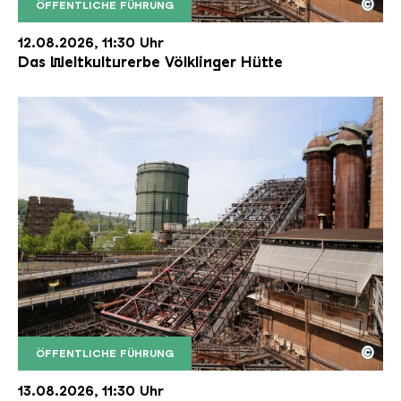
©
ÖFFENTLICHE FÜHRUNG
Der Erzschrägaufzug der Völklinger Hütte mit de
Copyright: Weltkulturerbe Völklinger Hütte | Karl 
12.08.2026, 11:30 Uhr
Das Weltkulturerbe Völklinger Hütte
©
ÖFFENTLICHE FÜHRUNG
Der Erzschrägaufzug der Völklinger Hütte mit de
Copyright: Weltkulturerbe Völklinger Hütte | Karl 
13.08.2026, 11:30 Uhr