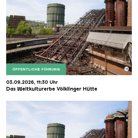
©
ÖFFENTLICHE FÜHRUNG
Der Erzschrägaufzug der Völklinger Hütte mit de
Copyright: Weltkulturerbe Völklinger Hütte | Karl 
03.09.2026, 11:30 Uhr
Das Weltkulturerbe Völklinger Hütte