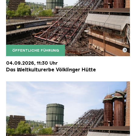
©
ÖFFENTLICHE FÜHRUNG
Der Erzschrägaufzug der Völklinger Hütte mit de
Copyright: Weltkulturerbe Völklinger Hütte | Karl 
04.09.2026, 11:30 Uhr
Das Weltkulturerbe Völklinger Hütte