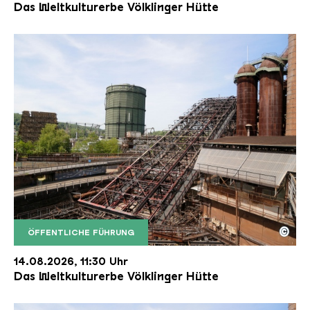
Das Weltkulturerbe Völklinger Hütte
©
ÖFFENTLICHE FÜHRUNG
Der Erzschrägaufzug der Völklinger Hütte mit de
Copyright: Weltkulturerbe Völklinger Hütte | Karl 
14.08.2026, 11:30 Uhr
Das Weltkulturerbe Völklinger Hütte