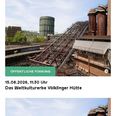
©
ÖFFENTLICHE FÜHRUNG
Der Erzschrägaufzug der Völklinger Hütte mit de
Copyright: Weltkulturerbe Völklinger Hütte | Karl 
15.08.2026, 11:30 Uhr
Das Weltkulturerbe Völklinger Hütte