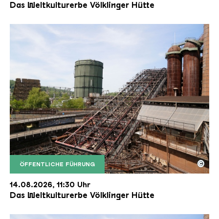
Das Weltkulturerbe Völklinger Hütte
©
ÖFFENTLICHE FÜHRUNG
Der Erzschrägaufzug der Völklinger Hütte mit de
Copyright: Weltkulturerbe Völklinger Hütte | Karl 
14.08.2026, 11:30 Uhr
Das Weltkulturerbe Völklinger Hütte