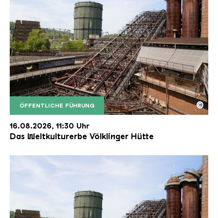
©
ÖFFENTLICHE FÜHRUNG
Der Erzschrägaufzug der Völklinger Hütte mit de
Copyright: Weltkulturerbe Völklinger Hütte | Karl 
16.08.2026, 11:30 Uhr
Das Weltkulturerbe Völklinger Hütte