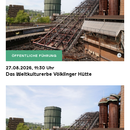
©
ÖFFENTLICHE FÜHRUNG
Der Erzschrägaufzug der Völklinger Hütte mit de
Copyright: Weltkulturerbe Völklinger Hütte | Karl 
27.08.2026, 11:30 Uhr
Das Weltkulturerbe Völklinger Hütte