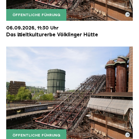
©
ÖFFENTLICHE FÜHRUNG
Der Erzschrägaufzug der Völklinger Hütte mit de
Copyright: Weltkulturerbe Völklinger Hütte | Karl 
06.09.2026, 11:30 Uhr
Das Weltkulturerbe Völklinger Hütte
©
ÖFFENTLICHE FÜHRUNG