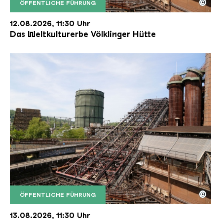
©
ÖFFENTLICHE FÜHRUNG
Der Erzschrägaufzug der Völklinger Hütte mit de
Copyright: Weltkulturerbe Völklinger Hütte | Karl 
12.08.2026, 11:30 Uhr
Das Weltkulturerbe Völklinger Hütte
©
ÖFFENTLICHE FÜHRUNG
Der Erzschrägaufzug der Völklinger Hütte mit de
Copyright: Weltkulturerbe Völklinger Hütte | Karl 
13.08.2026, 11:30 Uhr