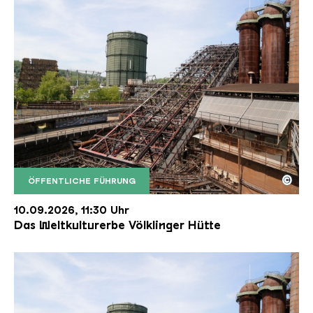
©
ÖFFENTLICHE FÜHRUNG
Der Erzschrägaufzug der Völklinger Hütte mit de
Copyright: Weltkulturerbe Völklinger Hütte | Karl 
10.09.2026, 11:30 Uhr
Das Weltkulturerbe Völklinger Hütte