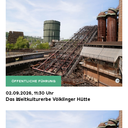
©
ÖFFENTLICHE FÜHRUNG
Der Erzschrägaufzug der Völklinger Hütte mit de
Copyright: Weltkulturerbe Völklinger Hütte | Karl 
02.09.2026, 11:30 Uhr
Das Weltkulturerbe Völklinger Hütte