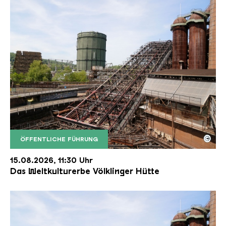
©
ÖFFENTLICHE FÜHRUNG
Der Erzschrägaufzug der Völklinger Hütte mit de
Copyright: Weltkulturerbe Völklinger Hütte | Karl 
15.08.2026, 11:30 Uhr
Das Weltkulturerbe Völklinger Hütte