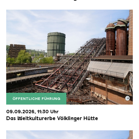
©
ÖFFENTLICHE FÜHRUNG
Der Erzschrägaufzug der Völklinger Hütte mit de
Copyright: Weltkulturerbe Völklinger Hütte | Karl 
09.09.2026, 11:30 Uhr
Das Weltkulturerbe Völklinger Hütte