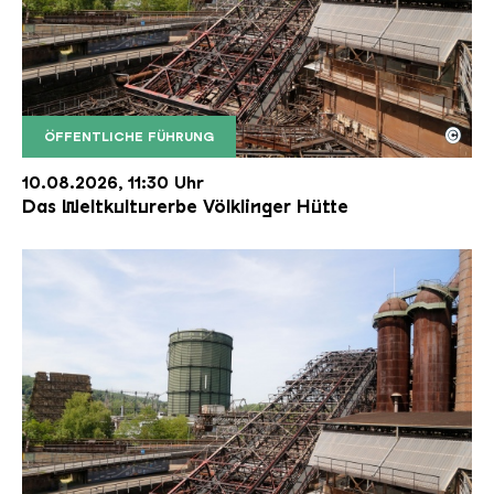
©
ÖFFENTLICHE FÜHRUNG
Der Erzschrägaufzug der Völklinger Hütte mit de
Copyright: Weltkulturerbe Völklinger Hütte | Karl 
10.08.2026, 11:30 Uhr
Das Weltkulturerbe Völklinger Hütte