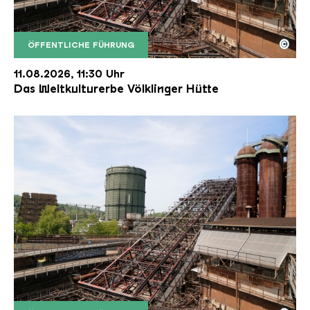
©
ÖFFENTLICHE FÜHRUNG
Der Erzschrägaufzug der Völklinger Hütte mit de
Copyright: Weltkulturerbe Völklinger Hütte | Karl 
11.08.2026, 11:30 Uhr
Das Weltkulturerbe Völklinger Hütte