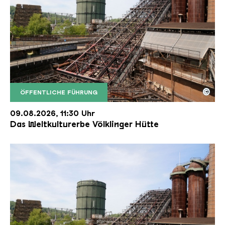
©
ÖFFENTLICHE FÜHRUNG
Der Erzschrägaufzug der Völklinger Hütte mit de
Copyright: Weltkulturerbe Völklinger Hütte | Karl 
09.08.2026, 11:30 Uhr
Das Weltkulturerbe Völklinger Hütte