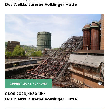
Das Weltkulturerbe Völklinger Hütte
©
ÖFFENTLICHE FÜHRUNG
Der Erzschrägaufzug der Völklinger Hütte mit de
Copyright: Weltkulturerbe Völklinger Hütte | Karl 
01.09.2026, 11:30 Uhr
Das Weltkulturerbe Völklinger Hütte