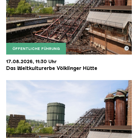
©
ÖFFENTLICHE FÜHRUNG
Der Erzschrägaufzug der Völklinger Hütte mit de
Copyright: Weltkulturerbe Völklinger Hütte | Karl 
17.08.2026, 11:30 Uhr
Das Weltkulturerbe Völklinger Hütte