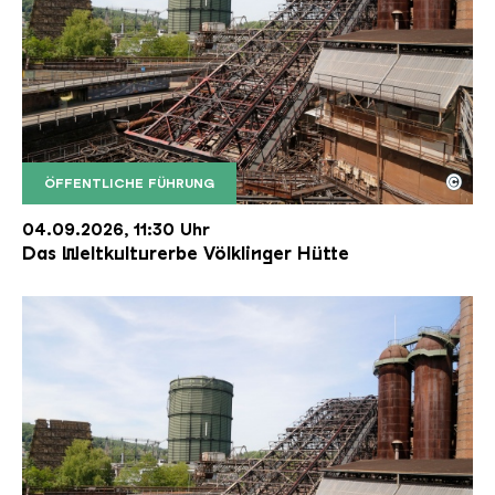
©
ÖFFENTLICHE FÜHRUNG
Der Erzschrägaufzug der Völklinger Hütte mit de
Copyright: Weltkulturerbe Völklinger Hütte | Karl 
04.09.2026, 11:30 Uhr
Das Weltkulturerbe Völklinger Hütte