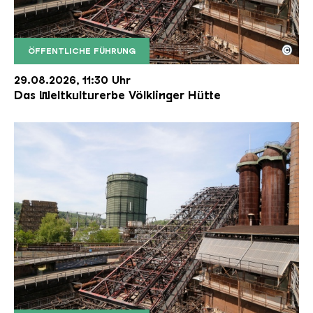
©
ÖFFENTLICHE FÜHRUNG
Der Erzschrägaufzug der Völklinger Hütte mit de
Copyright: Weltkulturerbe Völklinger Hütte | Karl 
29.08.2026, 11:30 Uhr
Das Weltkulturerbe Völklinger Hütte