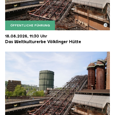
©
ÖFFENTLICHE FÜHRUNG
Der Erzschrägaufzug der Völklinger Hütte mit de
Copyright: Weltkulturerbe Völklinger Hütte | Karl 
18.08.2026, 11:30 Uhr
Das Weltkulturerbe Völklinger Hütte