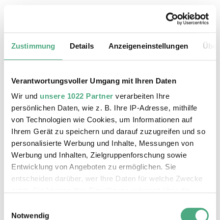
20.08.2026, 11:30 Uhr
Das Weltkulturerbe Völklinger Hütte
Zustimmung
Details
Anzeigeneinstellungen
Über
Verantwortungsvoller Umgang mit Ihren Daten
Wir und
unsere 1022 Partner
verarbeiten Ihre
persönlichen Daten, wie z. B. Ihre IP-Adresse, mithilfe
von Technologien wie Cookies, um Informationen auf
Ihrem Gerät zu speichern und darauf zuzugreifen und so
personalisierte Werbung und Inhalte, Messungen von
Werbung und Inhalten, Zielgruppenforschung sowie
Entwicklung von Angeboten zu ermöglichen. Sie
entscheiden darüber, wer Ihre Daten für welche Zwecke
©
ÖFFENTLICHE FÜHRUNG
Der Erzschrägaufzug der Völklinger Hütte mit de
Copyright: Weltkulturerbe Völklinger Hütte | Karl 
nutzt. Sie können Ihre Einwilligung jederzeit über die
24.08.2026, 11:30 Uhr
Cookie-Erklärung oder durch Klicken auf das Privacy
Einwilligungsauswahl
Das Weltkulturerbe Völklinger Hütte
Trigger Symbol ändern oder widerrufen
Notwendig