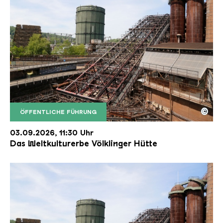
©
ÖFFENTLICHE FÜHRUNG
Der Erzschrägaufzug der Völklinger Hütte mit de
Copyright: Weltkulturerbe Völklinger Hütte | Karl 
03.09.2026, 11:30 Uhr
Das Weltkulturerbe Völklinger Hütte