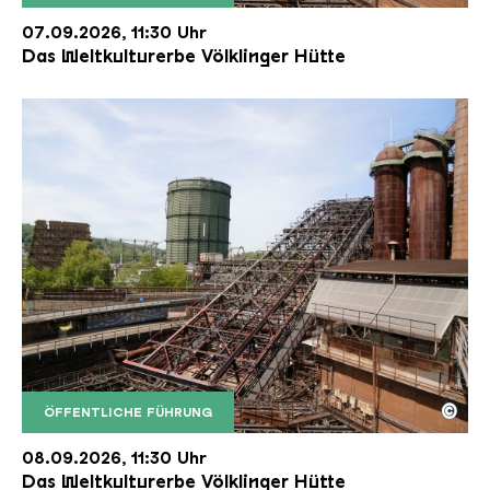
Der Erzschrägaufzug der Völklinger Hütte mit de
Copyright: Weltkulturerbe Völklinger Hütte | Karl 
07.09.2026, 11:30 Uhr
Das Weltkulturerbe Völklinger Hütte
©
ÖFFENTLICHE FÜHRUNG
Der Erzschrägaufzug der Völklinger Hütte mit de
Copyright: Weltkulturerbe Völklinger Hütte | Karl 
08.09.2026, 11:30 Uhr
Das Weltkulturerbe Völklinger Hütte