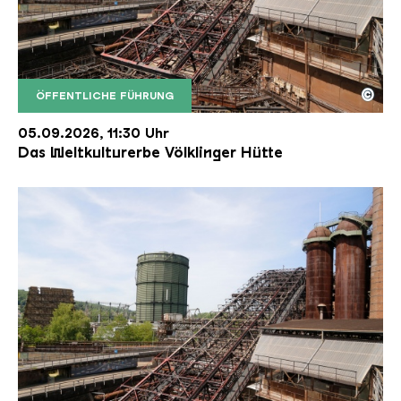
©
ÖFFENTLICHE FÜHRUNG
Der Erzschrägaufzug der Völklinger Hütte mit de
Copyright: Weltkulturerbe Völklinger Hütte | Karl 
05.09.2026, 11:30 Uhr
Das Weltkulturerbe Völklinger Hütte