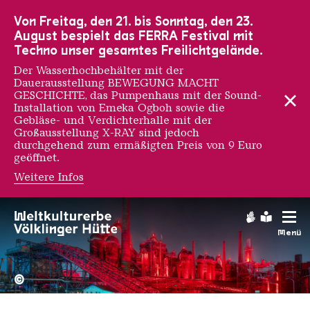
Zur Hauptnavigation
Zur Suche
Zum Inhalt
Zur Fußnavigation
Von Freitag, den 21. bis Sonntag, den 23.
August bespielt das FERRA Festival mit
Techno unser gesamtes Freilichtgelände.
Der Wasserhochbehälter mit der
Dauerausstellung BEWEGUNG MACHT
GESCHICHTE, das Pumpenhaus mit der Sound-
Installation von Emeka Ogboh sowie die
Gebläse- und Verdichterhalle mit der
Großausstellung X-RAY sind jedoch
durchgehend zum ermäßigten Preis von 9 Euro
geöffnet.
Weitere Infos
Gebärdens
Leichte
Menü
Hochofengruppe in Rot
Copyright: Weltkulturerbe 
©