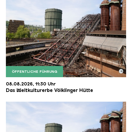
©
ÖFFENTLICHE FÜHRUNG
Der Erzschrägaufzug der Völklinger Hütte mit de
Copyright: Weltkulturerbe Völklinger Hütte | Karl 
08.08.2026, 11:30 Uhr
Das Weltkulturerbe Völklinger Hütte