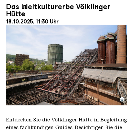
Das Weltkulturerbe Völklinger
Hütte
18.10.2025, 11:30 Uhr
©
Der Erzschrägaufzug der Völklinger Hütte mit de
Copyright: Weltkulturerbe Völklinger Hütte | Karl 
Entdecken Sie die Völklinger Hütte in Begleitung
eines fachkundigen Guides. Besichtigen Sie die