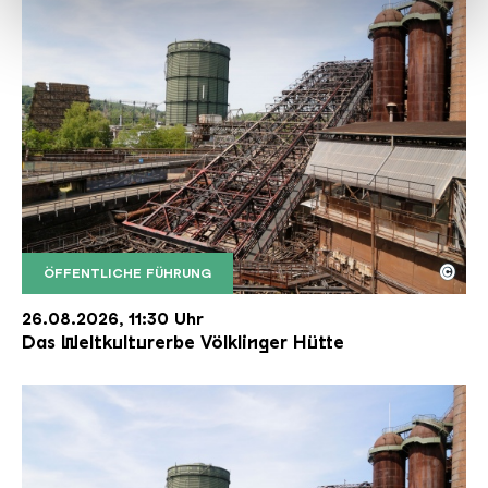
haben oder die sie im Rahmen Ihrer Nutzung der Dienste
gesammelt haben.
©
ÖFFENTLICHE FÜHRUNG
Der Erzschrägaufzug der Völklinger Hütte mit de
Copyright: Weltkulturerbe Völklinger Hütte | Karl 
26.08.2026, 11:30 Uhr
Das Weltkulturerbe Völklinger Hütte