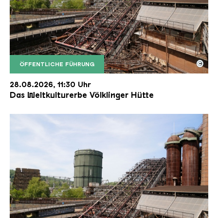
©
ÖFFENTLICHE FÜHRUNG
Der Erzschrägaufzug der Völklinger Hütte mit de
Copyright: Weltkulturerbe Völklinger Hütte | Karl 
28.08.2026, 11:30 Uhr
Das Weltkulturerbe Völklinger Hütte