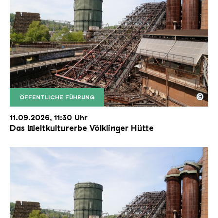
©
ÖFFENTLICHE FÜHRUNG
Der Erzschrägaufzug der Völklinger Hütte mit de
Copyright: Weltkulturerbe Völklinger Hütte | Karl 
11.09.2026, 11:30 Uhr
Das Weltkulturerbe Völklinger Hütte