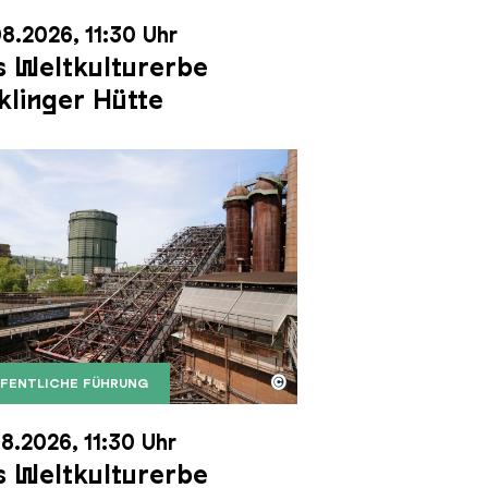
8.2026, 11:30 Uhr
 Weltkulturerbe
klinger Hütte
©
FENTLICHE FÜHRUNG
it dem Gasometer im Hintergrund
Karl Heinrich Veith
Erzschrägaufzug der Völklinger Hütte mit dem Gasom
right: Weltkulturerbe Völklinger Hütte | Karl Heinric
8.2026, 11:30 Uhr
 Weltkulturerbe