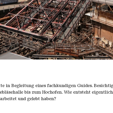
nger Hütte mit dem Gasometer im Hintergrund
nger Hütte | Karl Heinrich Veith
̈tte in Begleitung eines fachkundigen Guides. Besicht
bläsehalle bis zum Hochofen. Wie entsteht eigentlic
earbeitet und gelebt haben?