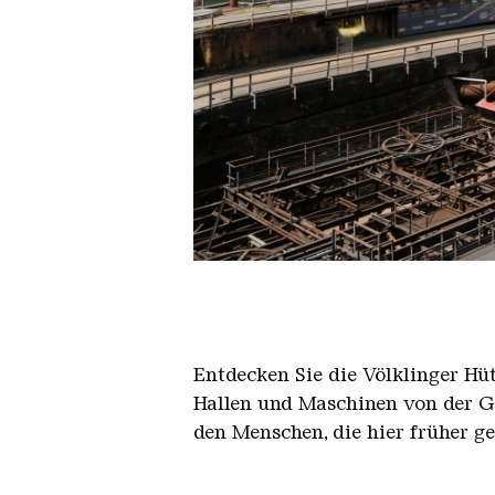
Der Erzschrägaufzug der Völkli
Copyright: Weltkulturerbe Völkli
Entdecken Sie die Völklinger Hu
Hallen und Maschinen von der Ge
den Menschen, die hier früher g