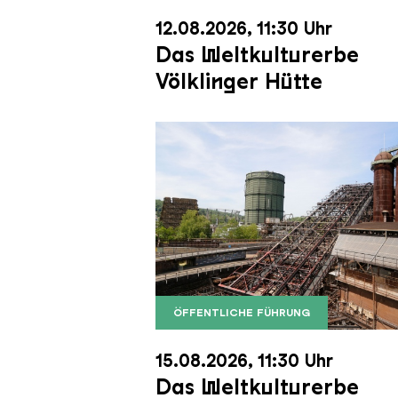
12.08.2026, 11:30 Uhr
Das Weltkulturerbe
Völklinger Hütte
ÖFFENTLICHE FÜHRUNG
Der Erzschrägaufzug der Völkli
Copyright: Weltkulturerbe Völkli
15.08.2026, 11:30 Uhr
Das Weltkulturerbe