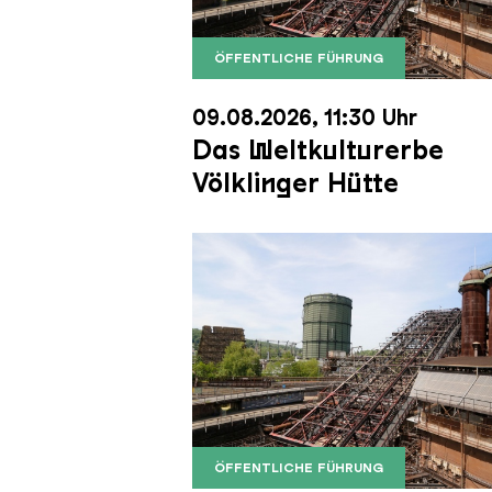
ÖFFENTLICHE FÜHRUNG
Der Erzschrägaufzug der Völkli
Copyright: Weltkulturerbe Völkli
09.08.2026, 11:30 Uhr
Das Weltkulturerbe
Völklinger Hütte
ÖFFENTLICHE FÜHRUNG
Der Erzschrägaufzug der Völkli
Copyright: Weltkulturerbe Völkli