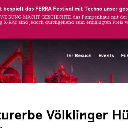
ust bespielt das FERRA Festival mit Techno unser ge
 BEWEGUNG MACHT GESCHICHTE, das Pumpenhaus mit der S
ng X-RAY sind jedoch durchgehend zum ermäßigten Preis vo
Ihr Besuch
Events
Fü
Hochofengruppe in Rot
Copyright: Weltkulturerbe 
urerbe Völklinger Hü