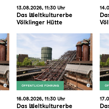
13.08.2026, 11:30 Uhr
14.0
Das Weltkulturerbe
Das
Völklinger Hütte
Völ
©
©
ÖFFENTLICHE FÜHRUNG
ÖF
nger Hütte mit dem Gasometer im Hintergrund
nger Hütte | Karl Heinrich Veith
Der Erzschrägaufzug der Völklinger Hütte m
Copyright: Weltkulturerbe Völklinger Hütte | 
Der 
Copy
16.08.2026, 11:30 Uhr
17.0
Das Weltkulturerbe
Das