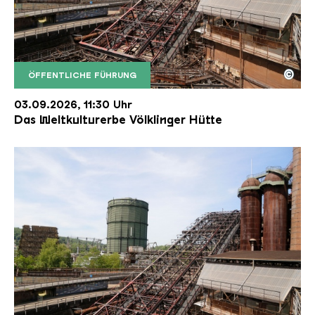
©
ÖFFENTLICHE FÜHRUNG
Der Erzschrägaufzug der Völklinger Hütte mit de
Copyright: Weltkulturerbe Völklinger Hütte | Karl 
03.09.2026, 11:30 Uhr
Das Weltkulturerbe Völklinger Hütte