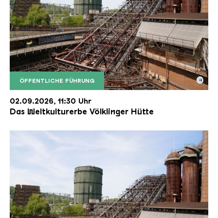
©
ÖFFENTLICHE FÜHRUNG
Der Erzschrägaufzug der Völklinger Hütte mit de
Copyright: Weltkulturerbe Völklinger Hütte | Karl 
02.09.2026, 11:30 Uhr
Das Weltkulturerbe Völklinger Hütte