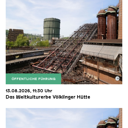
©
ÖFFENTLICHE FÜHRUNG
Der Erzschrägaufzug der Völklinger Hütte mit de
Copyright: Weltkulturerbe Völklinger Hütte | Karl 
13.08.2026, 11:30 Uhr
Das Weltkulturerbe Völklinger Hütte