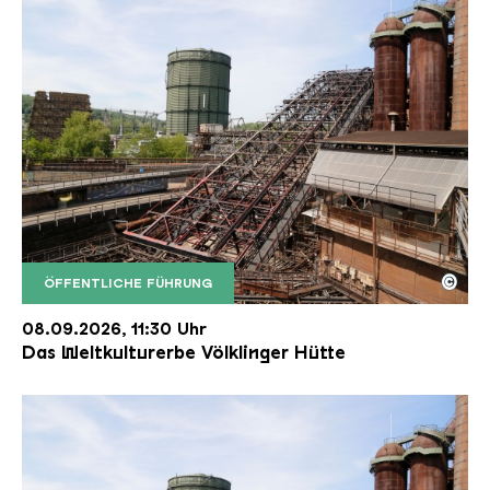
©
ÖFFENTLICHE FÜHRUNG
Der Erzschrägaufzug der Völklinger Hütte mit de
Copyright: Weltkulturerbe Völklinger Hütte | Karl 
08.09.2026, 11:30 Uhr
Das Weltkulturerbe Völklinger Hütte