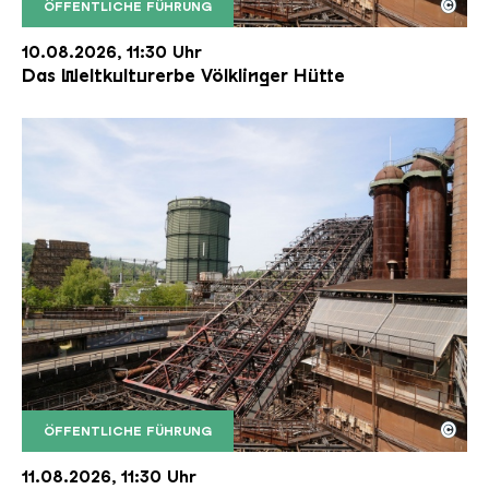
©
ÖFFENTLICHE FÜHRUNG
Der Erzschrägaufzug der Völklinger Hütte mit de
Copyright: Weltkulturerbe Völklinger Hütte | Karl 
10.08.2026, 11:30 Uhr
Das Weltkulturerbe Völklinger Hütte
©
ÖFFENTLICHE FÜHRUNG
Der Erzschrägaufzug der Völklinger Hütte mit de
Copyright: Weltkulturerbe Völklinger Hütte | Karl 
11.08.2026, 11:30 Uhr