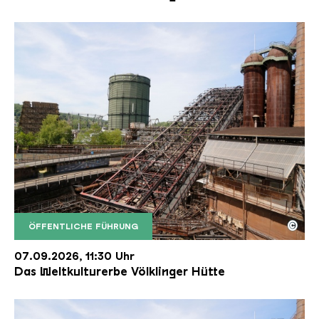
©
ÖFFENTLICHE FÜHRUNG
Der Erzschrägaufzug der Völklinger Hütte mit de
Copyright: Weltkulturerbe Völklinger Hütte | Karl 
07.09.2026, 11:30 Uhr
Das Weltkulturerbe Völklinger Hütte