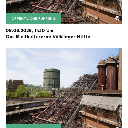
©
ÖFFENTLICHE FÜHRUNG
Der Erzschrägaufzug der Völklinger Hütte mit de
Copyright: Weltkulturerbe Völklinger Hütte | Karl 
09.08.2026, 11:30 Uhr
Das Weltkulturerbe Völklinger Hütte