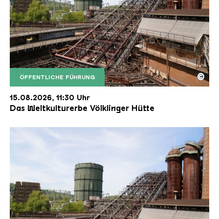
©
ÖFFENTLICHE FÜHRUNG
Der Erzschrägaufzug der Völklinger Hütte mit de
Copyright: Weltkulturerbe Völklinger Hütte | Karl 
15.08.2026, 11:30 Uhr
Das Weltkulturerbe Völklinger Hütte