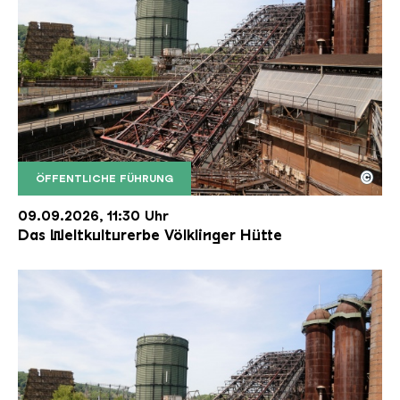
©
ÖFFENTLICHE FÜHRUNG
Der Erzschrägaufzug der Völklinger Hütte mit de
Copyright: Weltkulturerbe Völklinger Hütte | Karl 
09.09.2026, 11:30 Uhr
Das Weltkulturerbe Völklinger Hütte