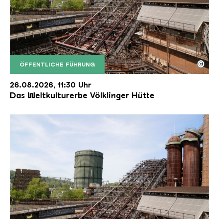
©
ÖFFENTLICHE FÜHRUNG
Der Erzschrägaufzug der Völklinger Hütte mit de
Copyright: Weltkulturerbe Völklinger Hütte | Karl 
26.08.2026, 11:30 Uhr
Das Weltkulturerbe Völklinger Hütte