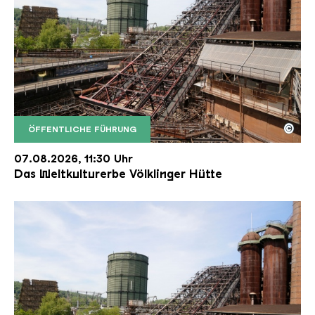
©
ÖFFENTLICHE FÜHRUNG
Der Erzschrägaufzug der Völklinger Hütte mit de
Copyright: Weltkulturerbe Völklinger Hütte | Karl 
07.08.2026, 11:30 Uhr
Das Weltkulturerbe Völklinger Hütte