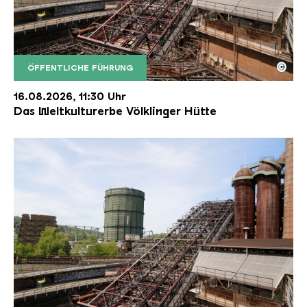
©
ÖFFENTLICHE FÜHRUNG
Der Erzschrägaufzug der Völklinger Hütte mit de
Copyright: Weltkulturerbe Völklinger Hütte | Karl 
16.08.2026, 11:30 Uhr
Das Weltkulturerbe Völklinger Hütte