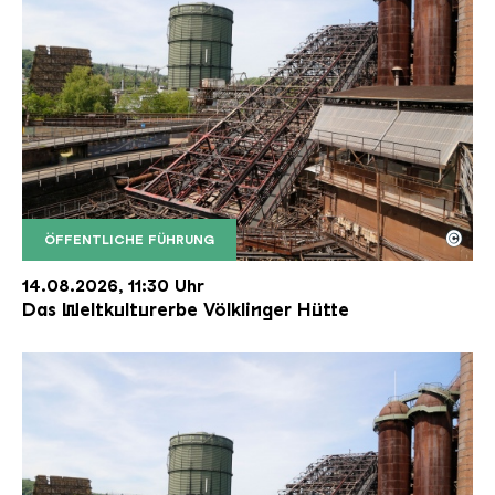
©
ÖFFENTLICHE FÜHRUNG
Der Erzschrägaufzug der Völklinger Hütte mit de
Copyright: Weltkulturerbe Völklinger Hütte | Karl 
14.08.2026, 11:30 Uhr
Das Weltkulturerbe Völklinger Hütte