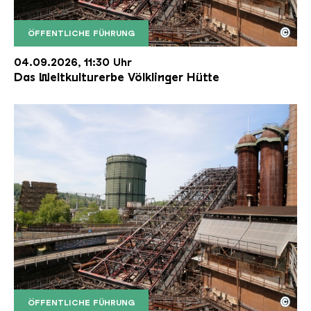
©
ÖFFENTLICHE FÜHRUNG
Der Erzschrägaufzug der Völklinger Hütte mit de
Copyright: Weltkulturerbe Völklinger Hütte | Karl 
04.09.2026, 11:30 Uhr
Das Weltkulturerbe Völklinger Hütte
©
ÖFFENTLICHE FÜHRUNG