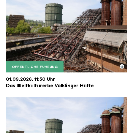
©
ÖFFENTLICHE FÜHRUNG
Der Erzschrägaufzug der Völklinger Hütte mit de
Copyright: Weltkulturerbe Völklinger Hütte | Karl 
01.09.2026, 11:30 Uhr
Das Weltkulturerbe Völklinger Hütte