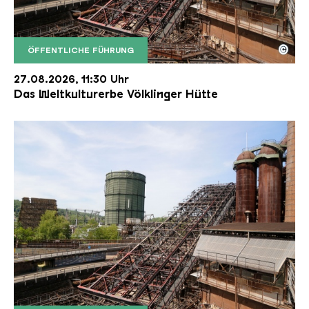
©
ÖFFENTLICHE FÜHRUNG
Der Erzschrägaufzug der Völklinger Hütte mit de
Copyright: Weltkulturerbe Völklinger Hütte | Karl 
27.08.2026, 11:30 Uhr
Das Weltkulturerbe Völklinger Hütte