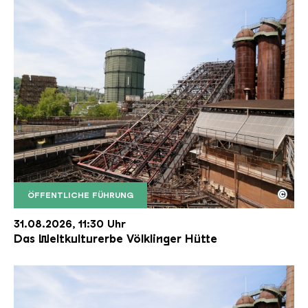
©
ÖFFENTLICHE FÜHRUNG
Der Erzschrägaufzug der Völklinger Hütte mit de
Copyright: Weltkulturerbe Völklinger Hütte | Karl 
31.08.2026, 11:30 Uhr
Das Weltkulturerbe Völklinger Hütte