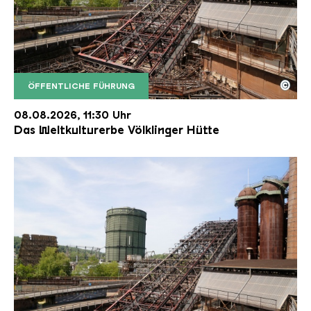
©
ÖFFENTLICHE FÜHRUNG
Der Erzschrägaufzug der Völklinger Hütte mit de
Copyright: Weltkulturerbe Völklinger Hütte | Karl 
08.08.2026, 11:30 Uhr
Das Weltkulturerbe Völklinger Hütte