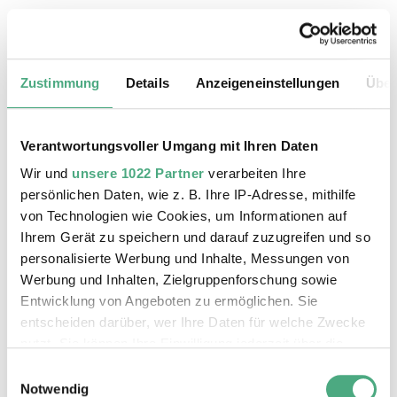
18.08.2026, 11:30 Uhr
Das Weltkulturerbe Völklinger Hütte
Zustimmung
Details
Anzeigeneinstellungen
Über
Verantwortungsvoller Umgang mit Ihren Daten
Wir und
unsere 1022 Partner
verarbeiten Ihre
persönlichen Daten, wie z. B. Ihre IP-Adresse, mithilfe
von Technologien wie Cookies, um Informationen auf
Ihrem Gerät zu speichern und darauf zuzugreifen und so
personalisierte Werbung und Inhalte, Messungen von
Werbung und Inhalten, Zielgruppenforschung sowie
Entwicklung von Angeboten zu ermöglichen. Sie
entscheiden darüber, wer Ihre Daten für welche Zwecke
©
ÖFFENTLICHE FÜHRUNG
Der Erzschrägaufzug der Völklinger Hütte mit de
Copyright: Weltkulturerbe Völklinger Hütte | Karl 
nutzt. Sie können Ihre Einwilligung jederzeit über die
19.08.2026, 11:30 Uhr
Cookie-Erklärung oder durch Klicken auf das Privacy
Einwilligungsauswahl
Das Weltkulturerbe Völklinger Hütte
Trigger Symbol ändern oder widerrufen
Notwendig