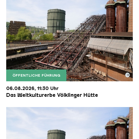
©
ÖFFENTLICHE FÜHRUNG
Der Erzschrägaufzug der Völklinger Hütte mit de
Copyright: Weltkulturerbe Völklinger Hütte | Karl 
06.08.2026, 11:30 Uhr
Das Weltkulturerbe Völklinger Hütte