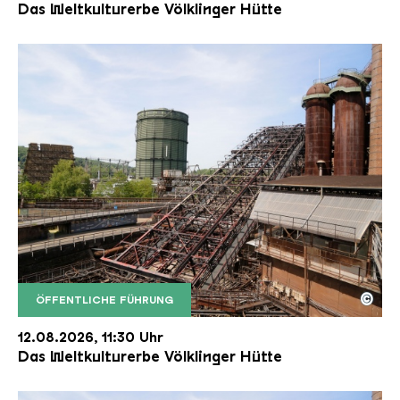
Das Weltkulturerbe Völklinger Hütte
©
ÖFFENTLICHE FÜHRUNG
Der Erzschrägaufzug der Völklinger Hütte mit de
Copyright: Weltkulturerbe Völklinger Hütte | Karl 
12.08.2026, 11:30 Uhr
Das Weltkulturerbe Völklinger Hütte