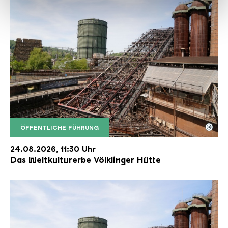
haben oder die sie im Rahmen Ihrer Nutzung der Dienste
gesammelt haben.
©
ÖFFENTLICHE FÜHRUNG
Der Erzschrägaufzug der Völklinger Hütte mit de
Copyright: Weltkulturerbe Völklinger Hütte | Karl 
24.08.2026, 11:30 Uhr
Das Weltkulturerbe Völklinger Hütte