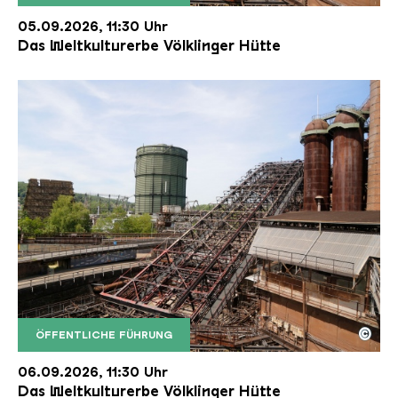
Der Erzschrägaufzug der Völklinger Hütte mit de
Copyright: Weltkulturerbe Völklinger Hütte | Karl 
05.09.2026, 11:30 Uhr
Das Weltkulturerbe Völklinger Hütte
©
ÖFFENTLICHE FÜHRUNG
Der Erzschrägaufzug der Völklinger Hütte mit de
Copyright: Weltkulturerbe Völklinger Hütte | Karl 
06.09.2026, 11:30 Uhr
Das Weltkulturerbe Völklinger Hütte