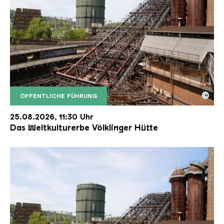
©
ÖFFENTLICHE FÜHRUNG
Der Erzschrägaufzug der Völklinger Hütte mit de
Copyright: Weltkulturerbe Völklinger Hütte | Karl 
25.08.2026, 11:30 Uhr
Das Weltkulturerbe Völklinger Hütte