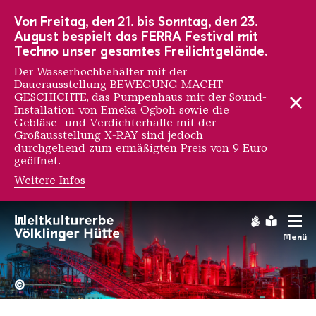
Zur Hauptnavigation
Zur Suche
Zum Inhalt
Zur Fußnavigation
Von Freitag, den 21. bis Sonntag, den 23.
August bespielt das FERRA Festival mit
Techno unser gesamtes Freilichtgelände.
Der Wasserhochbehälter mit der
Dauerausstellung BEWEGUNG MACHT
GESCHICHTE, das Pumpenhaus mit der Sound-
Installation von Emeka Ogboh sowie die
Gebläse- und Verdichterhalle mit der
Großausstellung X-RAY sind jedoch
durchgehend zum ermäßigten Preis von 9 Euro
geöffnet.
Weitere Infos
Gebärdens
Leichte
Menü
Hochofengruppe in Rot
Copyright: Weltkulturerbe 
©