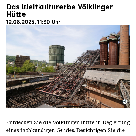
Das Weltkulturerbe Völklinger
Hütte
12.08.2025, 11:30 Uhr
©
Der Erzschrägaufzug der Völklinger Hütte mit de
Copyright: Weltkulturerbe Völklinger Hütte | Karl 
Entdecken Sie die Völklinger Hütte in Begleitung
eines fachkundigen Guides. Besichtigen Sie die