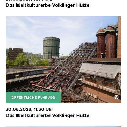
Das Weltkulturerbe Völklinger Hütte
©
ÖFFENTLICHE FÜHRUNG
Der Erzschrägaufzug der Völklinger Hütte mit de
Copyright: Weltkulturerbe Völklinger Hütte | Karl 
30.08.2026, 11:30 Uhr
Das Weltkulturerbe Völklinger Hütte