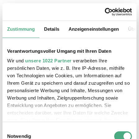
19.08.2026, 11:30 Uhr
Das Weltkulturerbe Völklinger Hütte
Zustimmung
Details
Anzeigeneinstellungen
Über
Verantwortungsvoller Umgang mit Ihren Daten
Wir und
unsere 1022 Partner
verarbeiten Ihre
persönlichen Daten, wie z. B. Ihre IP-Adresse, mithilfe
von Technologien wie Cookies, um Informationen auf
Ihrem Gerät zu speichern und darauf zuzugreifen und so
personalisierte Werbung und Inhalte, Messungen von
Werbung und Inhalten, Zielgruppenforschung sowie
Entwicklung von Angeboten zu ermöglichen. Sie
entscheiden darüber, wer Ihre Daten für welche Zwecke
©
ÖFFENTLICHE FÜHRUNG
Der Erzschrägaufzug der Völklinger Hütte mit de
Copyright: Weltkulturerbe Völklinger Hütte | Karl 
nutzt. Sie können Ihre Einwilligung jederzeit über die
20.08.2026, 11:30 Uhr
Cookie-Erklärung oder durch Klicken auf das Privacy
Einwilligungsauswahl
Das Weltkulturerbe Völklinger Hütte
Trigger Symbol ändern oder widerrufen
Notwendig