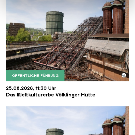
haben oder die sie im Rahmen Ihrer Nutzung der Dienste
gesammelt haben.
©
ÖFFENTLICHE FÜHRUNG
Der Erzschrägaufzug der Völklinger Hütte mit de
Copyright: Weltkulturerbe Völklinger Hütte | Karl 
25.08.2026, 11:30 Uhr
Das Weltkulturerbe Völklinger Hütte