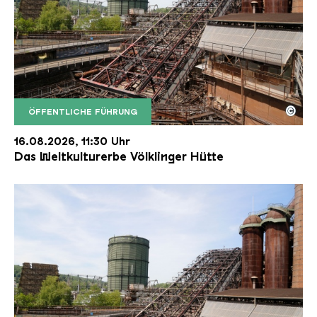
©
ÖFFENTLICHE FÜHRUNG
Der Erzschrägaufzug der Völklinger Hütte mit de
Copyright: Weltkulturerbe Völklinger Hütte | Karl 
16.08.2026, 11:30 Uhr
Das Weltkulturerbe Völklinger Hütte