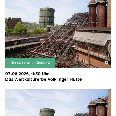
©
ÖFFENTLICHE FÜHRUNG
Der Erzschrägaufzug der Völklinger Hütte mit de
Copyright: Weltkulturerbe Völklinger Hütte | Karl 
07.08.2026, 11:30 Uhr
Das Weltkulturerbe Völklinger Hütte