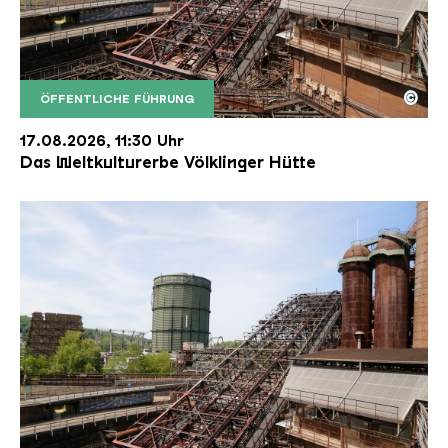
©
ÖFFENTLICHE FÜHRUNG
Der Erzschrägaufzug der Völklinger Hütte mit de
Copyright: Weltkulturerbe Völklinger Hütte | Karl 
17.08.2026, 11:30 Uhr
Das Weltkulturerbe Völklinger Hütte