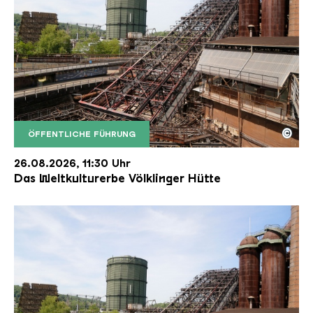
©
ÖFFENTLICHE FÜHRUNG
Der Erzschrägaufzug der Völklinger Hütte mit de
Copyright: Weltkulturerbe Völklinger Hütte | Karl 
26.08.2026, 11:30 Uhr
Das Weltkulturerbe Völklinger Hütte