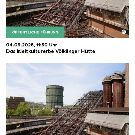
©
ÖFFENTLICHE FÜHRUNG
Der Erzschrägaufzug der Völklinger Hütte mit de
Copyright: Weltkulturerbe Völklinger Hütte | Karl 
04.09.2026, 11:30 Uhr
Das Weltkulturerbe Völklinger Hütte