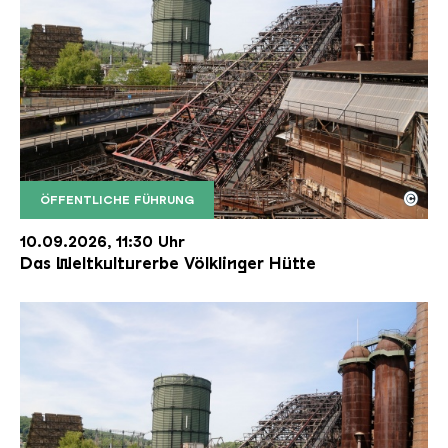
©
ÖFFENTLICHE FÜHRUNG
Der Erzschrägaufzug der Völklinger Hütte mit de
Copyright: Weltkulturerbe Völklinger Hütte | Karl 
10.09.2026, 11:30 Uhr
Das Weltkulturerbe Völklinger Hütte