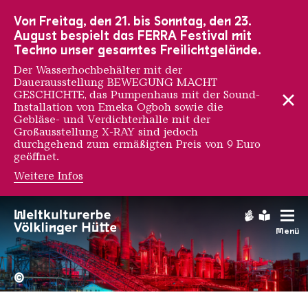
Zur Hauptnavigation
Zur Suche
Zum Inhalt
Zur Fußnavigation
Von Freitag, den 21. bis Sonntag, den 23.
August bespielt das FERRA Festival mit
Techno unser gesamtes Freilichtgelände.
Der Wasserhochbehälter mit der
Dauerausstellung BEWEGUNG MACHT
GESCHICHTE, das Pumpenhaus mit der Sound-
Installation von Emeka Ogboh sowie die
Gebläse- und Verdichterhalle mit der
Großausstellung X-RAY sind jedoch
durchgehend zum ermäßigten Preis von 9 Euro
geöffnet.
Weitere Infos
Gebärdens
Leichte
Menü
Hochofengruppe in Rot
Copyright: Weltkulturerbe 
©