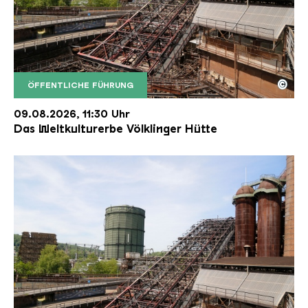
©
ÖFFENTLICHE FÜHRUNG
Der Erzschrägaufzug der Völklinger Hütte mit de
Copyright: Weltkulturerbe Völklinger Hütte | Karl 
09.08.2026, 11:30 Uhr
Das Weltkulturerbe Völklinger Hütte