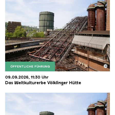
©
ÖFFENTLICHE FÜHRUNG
Der Erzschrägaufzug der Völklinger Hütte mit de
Copyright: Weltkulturerbe Völklinger Hütte | Karl 
09.09.2026, 11:30 Uhr
Das Weltkulturerbe Völklinger Hütte