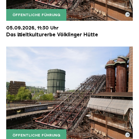
©
ÖFFENTLICHE FÜHRUNG
Der Erzschrägaufzug der Völklinger Hütte mit de
Copyright: Weltkulturerbe Völklinger Hütte | Karl 
05.09.2026, 11:30 Uhr
Das Weltkulturerbe Völklinger Hütte
©
ÖFFENTLICHE FÜHRUNG