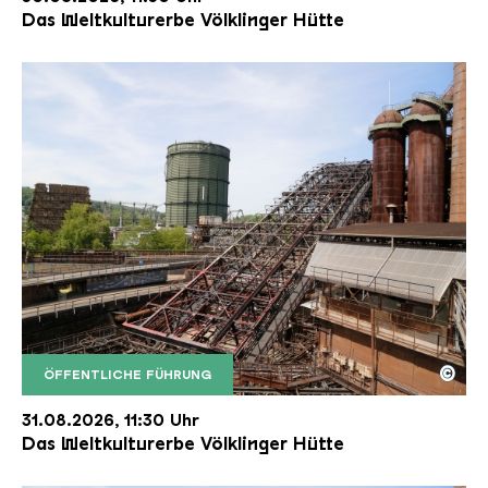
Das Weltkulturerbe Völklinger Hütte
©
ÖFFENTLICHE FÜHRUNG
Der Erzschrägaufzug der Völklinger Hütte mit de
Copyright: Weltkulturerbe Völklinger Hütte | Karl 
31.08.2026, 11:30 Uhr
Das Weltkulturerbe Völklinger Hütte