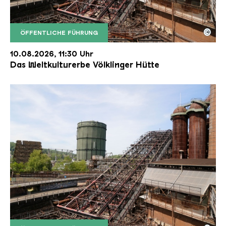
©
ÖFFENTLICHE FÜHRUNG
Der Erzschrägaufzug der Völklinger Hütte mit de
Copyright: Weltkulturerbe Völklinger Hütte | Karl 
10.08.2026, 11:30 Uhr
Das Weltkulturerbe Völklinger Hütte