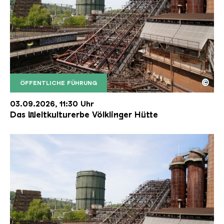
©
ÖFFENTLICHE FÜHRUNG
Der Erzschrägaufzug der Völklinger Hütte mit de
Copyright: Weltkulturerbe Völklinger Hütte | Karl 
03.09.2026, 11:30 Uhr
Das Weltkulturerbe Völklinger Hütte