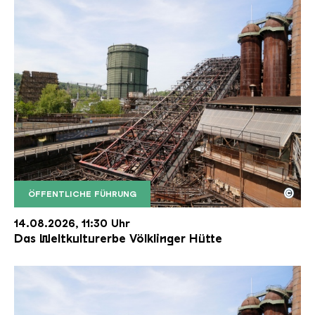
©
ÖFFENTLICHE FÜHRUNG
Der Erzschrägaufzug der Völklinger Hütte mit de
Copyright: Weltkulturerbe Völklinger Hütte | Karl 
14.08.2026, 11:30 Uhr
Das Weltkulturerbe Völklinger Hütte