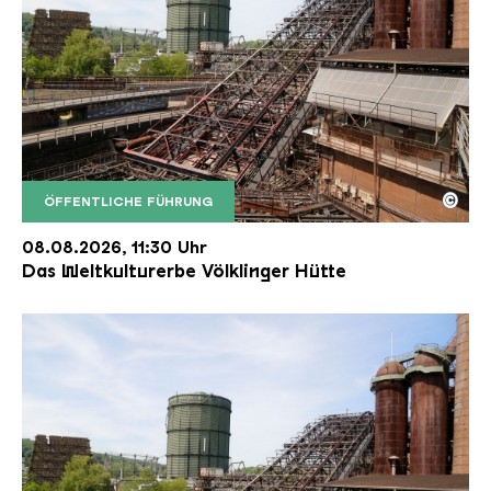
©
ÖFFENTLICHE FÜHRUNG
Der Erzschrägaufzug der Völklinger Hütte mit de
Copyright: Weltkulturerbe Völklinger Hütte | Karl 
08.08.2026, 11:30 Uhr
Das Weltkulturerbe Völklinger Hütte