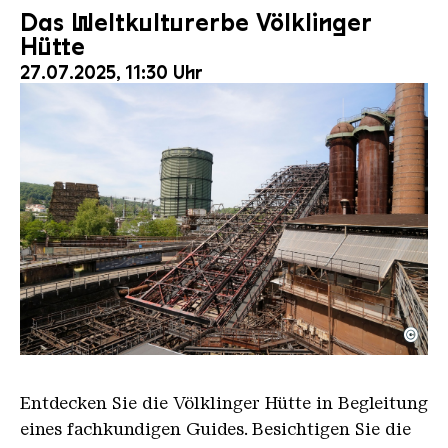
Das Weltkulturerbe Völklinger
Hütte
27.07.2025, 11:30 Uhr
©
Der Erzschrägaufzug der Völklinger Hütte mit de
Copyright: Weltkulturerbe Völklinger Hütte | Karl 
Entdecken Sie die Völklinger Hütte in Begleitung
eines fachkundigen Guides. Besichtigen Sie die