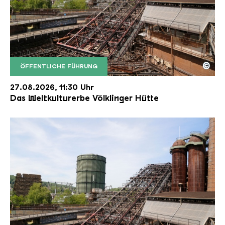
©
ÖFFENTLICHE FÜHRUNG
Der Erzschrägaufzug der Völklinger Hütte mit de
Copyright: Weltkulturerbe Völklinger Hütte | Karl 
27.08.2026, 11:30 Uhr
Das Weltkulturerbe Völklinger Hütte