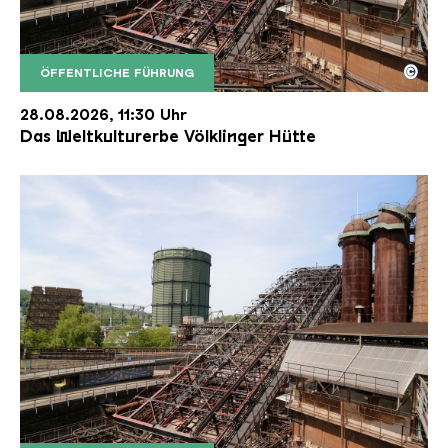
©
ÖFFENTLICHE FÜHRUNG
Der Erzschrägaufzug der Völklinger Hütte mit de
Copyright: Weltkulturerbe Völklinger Hütte | Karl 
28.08.2026, 11:30 Uhr
Das Weltkulturerbe Völklinger Hütte