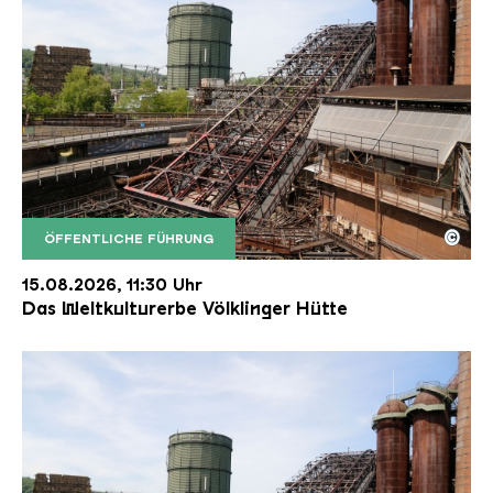
©
ÖFFENTLICHE FÜHRUNG
Der Erzschrägaufzug der Völklinger Hütte mit de
Copyright: Weltkulturerbe Völklinger Hütte | Karl 
15.08.2026, 11:30 Uhr
Das Weltkulturerbe Völklinger Hütte