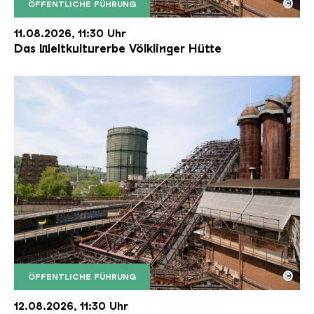
©
ÖFFENTLICHE FÜHRUNG
Der Erzschrägaufzug der Völklinger Hütte mit de
Copyright: Weltkulturerbe Völklinger Hütte | Karl 
11.08.2026, 11:30 Uhr
Das Weltkulturerbe Völklinger Hütte
©
ÖFFENTLICHE FÜHRUNG
Der Erzschrägaufzug der Völklinger Hütte mit de
Copyright: Weltkulturerbe Völklinger Hütte | Karl 
12.08.2026, 11:30 Uhr