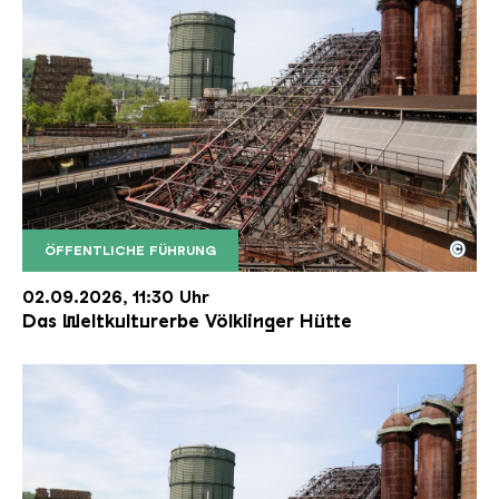
©
ÖFFENTLICHE FÜHRUNG
Der Erzschrägaufzug der Völklinger Hütte mit de
Copyright: Weltkulturerbe Völklinger Hütte | Karl 
02.09.2026, 11:30 Uhr
Das Weltkulturerbe Völklinger Hütte