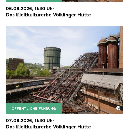
Der Erzschrägaufzug der Völklinger Hütte mit de
Copyright: Weltkulturerbe Völklinger Hütte | Karl 
06.09.2026, 11:30 Uhr
Das Weltkulturerbe Völklinger Hütte
©
ÖFFENTLICHE FÜHRUNG
Der Erzschrägaufzug der Völklinger Hütte mit de
Copyright: Weltkulturerbe Völklinger Hütte | Karl 
07.09.2026, 11:30 Uhr
Das Weltkulturerbe Völklinger Hütte