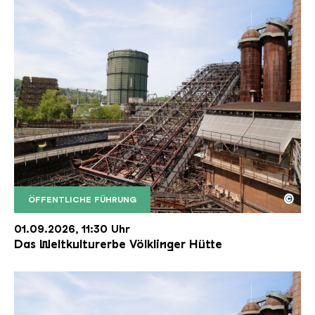
©
ÖFFENTLICHE FÜHRUNG
Der Erzschrägaufzug der Völklinger Hütte mit de
Copyright: Weltkulturerbe Völklinger Hütte | Karl 
01.09.2026, 11:30 Uhr
Das Weltkulturerbe Völklinger Hütte