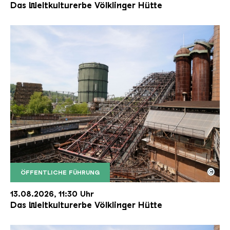
Das Weltkulturerbe Völklinger Hütte
©
ÖFFENTLICHE FÜHRUNG
Der Erzschrägaufzug der Völklinger Hütte mit de
Copyright: Weltkulturerbe Völklinger Hütte | Karl 
13.08.2026, 11:30 Uhr
Das Weltkulturerbe Völklinger Hütte