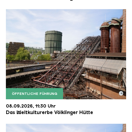
©
ÖFFENTLICHE FÜHRUNG
Der Erzschrägaufzug der Völklinger Hütte mit de
Copyright: Weltkulturerbe Völklinger Hütte | Karl 
08.09.2026, 11:30 Uhr
Das Weltkulturerbe Völklinger Hütte