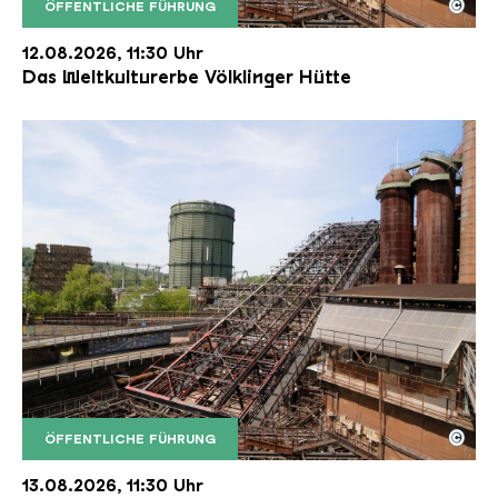
©
ÖFFENTLICHE FÜHRUNG
Der Erzschrägaufzug der Völklinger Hütte mit de
Copyright: Weltkulturerbe Völklinger Hütte | Karl 
12.08.2026, 11:30 Uhr
Das Weltkulturerbe Völklinger Hütte
©
ÖFFENTLICHE FÜHRUNG
Der Erzschrägaufzug der Völklinger Hütte mit de
Copyright: Weltkulturerbe Völklinger Hütte | Karl 
13.08.2026, 11:30 Uhr