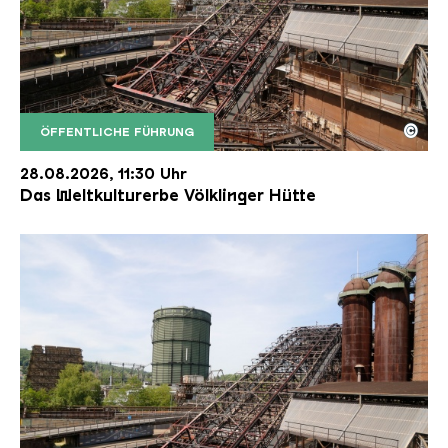
©
ÖFFENTLICHE FÜHRUNG
Der Erzschrägaufzug der Völklinger Hütte mit de
Copyright: Weltkulturerbe Völklinger Hütte | Karl 
28.08.2026, 11:30 Uhr
Das Weltkulturerbe Völklinger Hütte