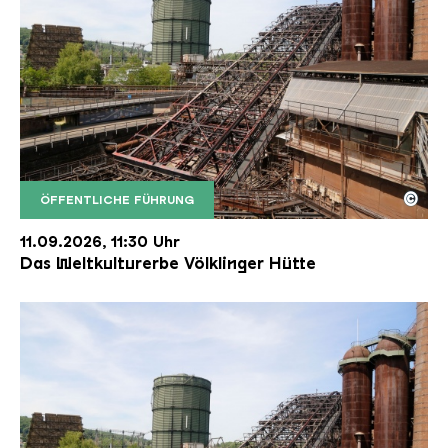
©
ÖFFENTLICHE FÜHRUNG
Der Erzschrägaufzug der Völklinger Hütte mit de
Copyright: Weltkulturerbe Völklinger Hütte | Karl 
11.09.2026, 11:30 Uhr
Das Weltkulturerbe Völklinger Hütte