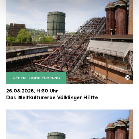
haben oder die sie im Rahmen Ihrer Nutzung der Dienste
gesammelt haben.
©
ÖFFENTLICHE FÜHRUNG
Der Erzschrägaufzug der Völklinger Hütte mit de
Copyright: Weltkulturerbe Völklinger Hütte | Karl 
26.08.2026, 11:30 Uhr
Das Weltkulturerbe Völklinger Hütte