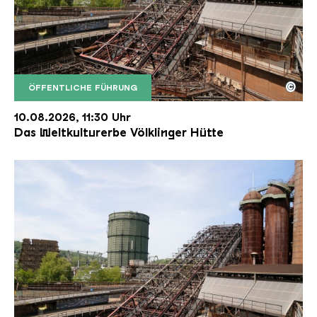
©
ÖFFENTLICHE FÜHRUNG
Der Erzschrägaufzug der Völklinger Hütte mit de
Copyright: Weltkulturerbe Völklinger Hütte | Karl 
10.08.2026, 11:30 Uhr
Das Weltkulturerbe Völklinger Hütte