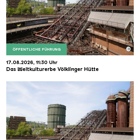
©
ÖFFENTLICHE FÜHRUNG
Der Erzschrägaufzug der Völklinger Hütte mit de
Copyright: Weltkulturerbe Völklinger Hütte | Karl 
17.08.2026, 11:30 Uhr
Das Weltkulturerbe Völklinger Hütte