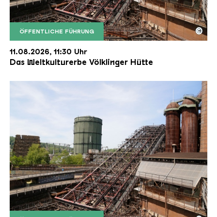
©
ÖFFENTLICHE FÜHRUNG
Der Erzschrägaufzug der Völklinger Hütte mit de
Copyright: Weltkulturerbe Völklinger Hütte | Karl 
11.08.2026, 11:30 Uhr
Das Weltkulturerbe Völklinger Hütte