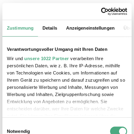
20.08.2026, 11:30 Uhr
Das Weltkulturerbe Völklinger Hütte
Zustimmung
Details
Anzeigeneinstellungen
Über
Verantwortungsvoller Umgang mit Ihren Daten
Wir und
unsere 1022 Partner
verarbeiten Ihre
persönlichen Daten, wie z. B. Ihre IP-Adresse, mithilfe
von Technologien wie Cookies, um Informationen auf
Ihrem Gerät zu speichern und darauf zuzugreifen und so
personalisierte Werbung und Inhalte, Messungen von
Werbung und Inhalten, Zielgruppenforschung sowie
Entwicklung von Angeboten zu ermöglichen. Sie
entscheiden darüber, wer Ihre Daten für welche Zwecke
©
ÖFFENTLICHE FÜHRUNG
Der Erzschrägaufzug der Völklinger Hütte mit de
Copyright: Weltkulturerbe Völklinger Hütte | Karl 
nutzt. Sie können Ihre Einwilligung jederzeit über die
24.08.2026, 11:30 Uhr
Cookie-Erklärung oder durch Klicken auf das Privacy
Einwilligungsauswahl
Das Weltkulturerbe Völklinger Hütte
Trigger Symbol ändern oder widerrufen
Notwendig