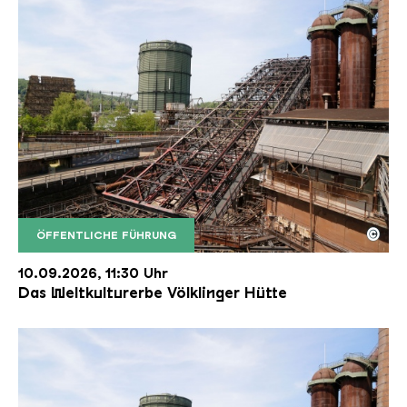
©
ÖFFENTLICHE FÜHRUNG
Der Erzschrägaufzug der Völklinger Hütte mit de
Copyright: Weltkulturerbe Völklinger Hütte | Karl 
10.09.2026, 11:30 Uhr
Das Weltkulturerbe Völklinger Hütte