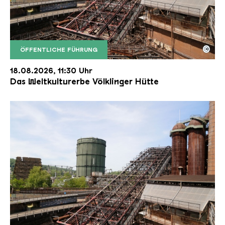
©
ÖFFENTLICHE FÜHRUNG
Der Erzschrägaufzug der Völklinger Hütte mit de
Copyright: Weltkulturerbe Völklinger Hütte | Karl 
18.08.2026, 11:30 Uhr
Das Weltkulturerbe Völklinger Hütte