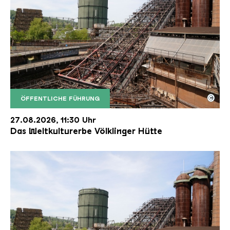
©
ÖFFENTLICHE FÜHRUNG
Der Erzschrägaufzug der Völklinger Hütte mit de
Copyright: Weltkulturerbe Völklinger Hütte | Karl 
27.08.2026, 11:30 Uhr
Das Weltkulturerbe Völklinger Hütte