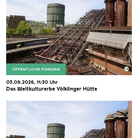
©
ÖFFENTLICHE FÜHRUNG
Der Erzschrägaufzug der Völklinger Hütte mit de
Copyright: Weltkulturerbe Völklinger Hütte | Karl 
03.09.2026, 11:30 Uhr
Das Weltkulturerbe Völklinger Hütte