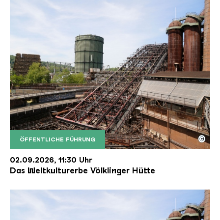
©
ÖFFENTLICHE FÜHRUNG
Der Erzschrägaufzug der Völklinger Hütte mit de
Copyright: Weltkulturerbe Völklinger Hütte | Karl 
02.09.2026, 11:30 Uhr
Das Weltkulturerbe Völklinger Hütte