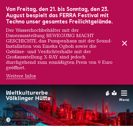
Zur Hauptnavigation
Zur Suche
Zum Inhalt
Zur Fußnavigation
Von Freitag, den 21. bis Sonntag, den 23.
August bespielt das FERRA Festival mit
Techno unser gesamtes Freilichtgelände.
Der Wasserhochbehälter mit der
Dauerausstellung BEWEGUNG MACHT
GESCHICHTE, das Pumpenhaus mit der Sound-
Installation von Emeka Ogboh sowie die
Gebläse- und Verdichterhalle mit der
Großausstellung X-RAY sind jedoch
durchgehend zum ermäßigten Preis von 9 Euro
geöffnet.
Weitere Infos
Gebärdens
Leichte
Menü
Hochofengruppe in Rot
Copyright: Weltkulturerbe 
©