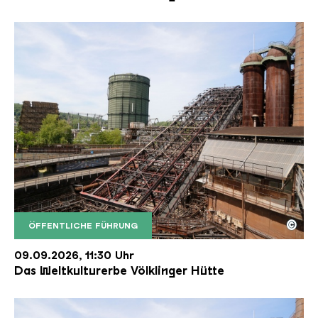
©
ÖFFENTLICHE FÜHRUNG
Der Erzschrägaufzug der Völklinger Hütte mit de
Copyright: Weltkulturerbe Völklinger Hütte | Karl 
09.09.2026, 11:30 Uhr
Das Weltkulturerbe Völklinger Hütte