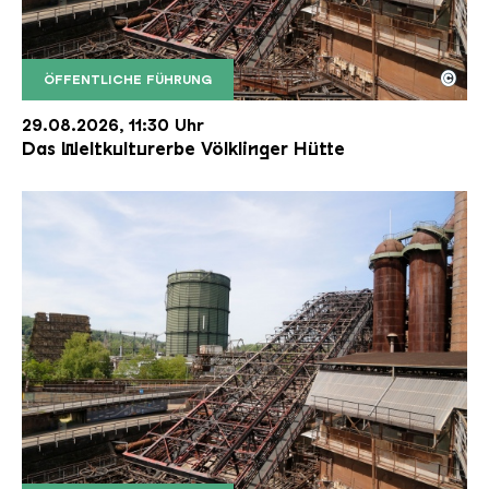
©
ÖFFENTLICHE FÜHRUNG
Der Erzschrägaufzug der Völklinger Hütte mit de
Copyright: Weltkulturerbe Völklinger Hütte | Karl 
29.08.2026, 11:30 Uhr
Das Weltkulturerbe Völklinger Hütte