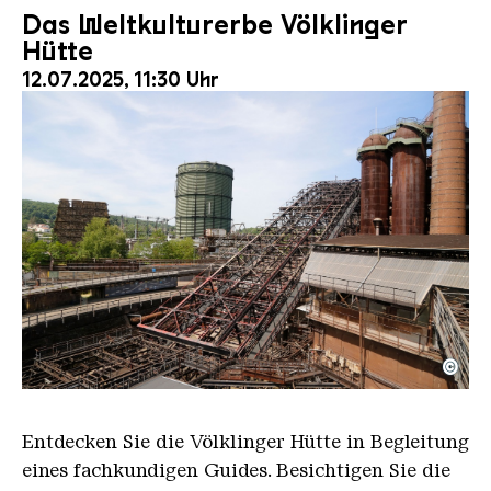
Das Weltkulturerbe Völklinger
Hütte
12.07.2025, 11:30 Uhr
©
Der Erzschrägaufzug der Völklinger Hütte mit de
Copyright: Weltkulturerbe Völklinger Hütte | Karl 
Entdecken Sie die Völklinger Hütte in Begleitung
eines fachkundigen Guides. Besichtigen Sie die