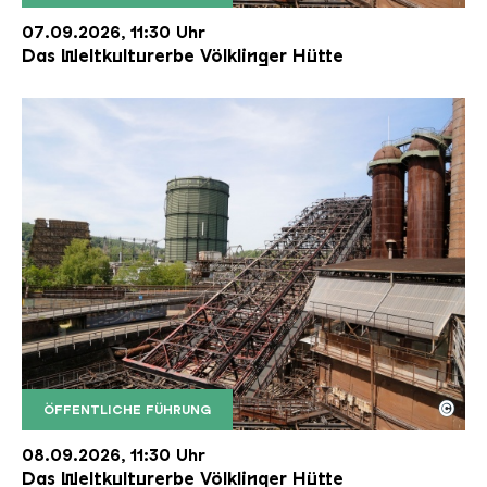
Der Erzschrägaufzug der Völklinger Hütte mit de
Copyright: Weltkulturerbe Völklinger Hütte | Karl 
07.09.2026, 11:30 Uhr
Das Weltkulturerbe Völklinger Hütte
©
ÖFFENTLICHE FÜHRUNG
Der Erzschrägaufzug der Völklinger Hütte mit de
Copyright: Weltkulturerbe Völklinger Hütte | Karl 
08.09.2026, 11:30 Uhr
Das Weltkulturerbe Völklinger Hütte