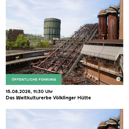
©
ÖFFENTLICHE FÜHRUNG
Der Erzschrägaufzug der Völklinger Hütte mit de
Copyright: Weltkulturerbe Völklinger Hütte | Karl 
15.08.2026, 11:30 Uhr
Das Weltkulturerbe Völklinger Hütte