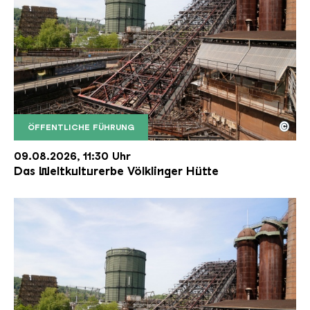
©
ÖFFENTLICHE FÜHRUNG
Der Erzschrägaufzug der Völklinger Hütte mit de
Copyright: Weltkulturerbe Völklinger Hütte | Karl 
09.08.2026, 11:30 Uhr
Das Weltkulturerbe Völklinger Hütte