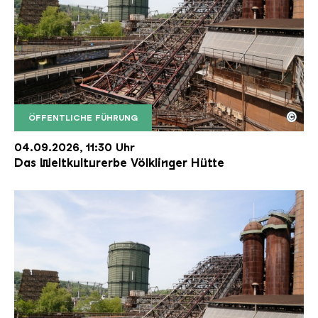
©
ÖFFENTLICHE FÜHRUNG
Der Erzschrägaufzug der Völklinger Hütte mit de
Copyright: Weltkulturerbe Völklinger Hütte | Karl 
04.09.2026, 11:30 Uhr
Das Weltkulturerbe Völklinger Hütte