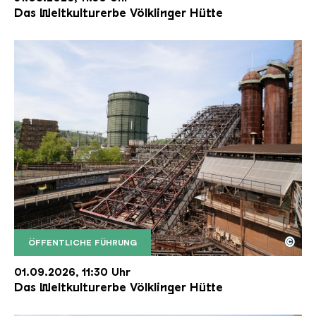
Das Weltkulturerbe Völklinger Hütte
©
ÖFFENTLICHE FÜHRUNG
Der Erzschrägaufzug der Völklinger Hütte mit de
Copyright: Weltkulturerbe Völklinger Hütte | Karl 
01.09.2026, 11:30 Uhr
Das Weltkulturerbe Völklinger Hütte