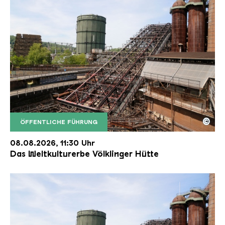
©
ÖFFENTLICHE FÜHRUNG
Der Erzschrägaufzug der Völklinger Hütte mit de
Copyright: Weltkulturerbe Völklinger Hütte | Karl 
08.08.2026, 11:30 Uhr
Das Weltkulturerbe Völklinger Hütte