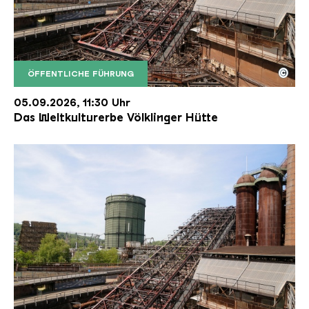
©
ÖFFENTLICHE FÜHRUNG
Der Erzschrägaufzug der Völklinger Hütte mit de
Copyright: Weltkulturerbe Völklinger Hütte | Karl 
05.09.2026, 11:30 Uhr
Das Weltkulturerbe Völklinger Hütte