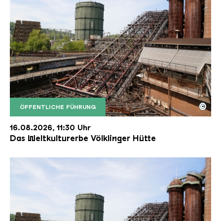
©
ÖFFENTLICHE FÜHRUNG
Der Erzschrägaufzug der Völklinger Hütte mit de
Copyright: Weltkulturerbe Völklinger Hütte | Karl 
16.08.2026, 11:30 Uhr
Das Weltkulturerbe Völklinger Hütte