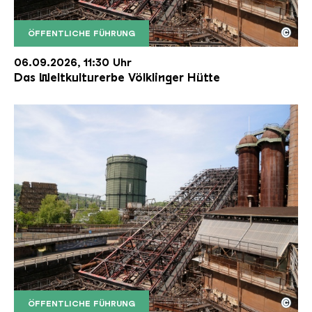
©
ÖFFENTLICHE FÜHRUNG
Der Erzschrägaufzug der Völklinger Hütte mit de
Copyright: Weltkulturerbe Völklinger Hütte | Karl 
06.09.2026, 11:30 Uhr
Das Weltkulturerbe Völklinger Hütte
©
ÖFFENTLICHE FÜHRUNG