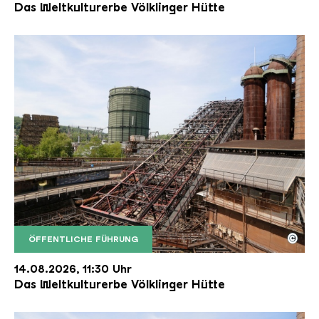
Das Weltkulturerbe Völklinger Hütte
©
ÖFFENTLICHE FÜHRUNG
Der Erzschrägaufzug der Völklinger Hütte mit de
Copyright: Weltkulturerbe Völklinger Hütte | Karl 
14.08.2026, 11:30 Uhr
Das Weltkulturerbe Völklinger Hütte