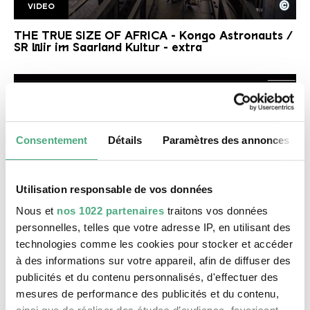
©
VIDEO
SR Kongoastronauts
Copyright: Saarländischer Rundfunk
THE TRUE SIZE OF AFRICA - Kongo Astronauts /
SR Wir im Saarland Kultur - extra
Consentement
Détails
Paramètres des annonces
Utilisation responsable de vos données
Nous et
nos 1022 partenaires
traitons vos données
©
AUDIO
personnelles, telles que votre adresse IP, en utilisant des
Große Kunst aus Afrika RTL+ 30 min kunst
Copyright: Jens Trocha |RTL+
technologies comme les cookies pour stocker et accéder
Große Kunst aus Afrika | 30 Minuten Kunst |
RTL+ Podcast
à des informations sur votre appareil, afin de diffuser des
publicités et du contenu personnalisés, d'effectuer des
mesures de performance des publicités et du contenu,