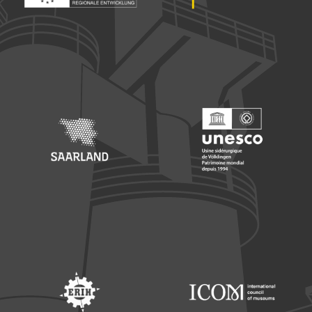
Footer: Europäischer Fonds für nationale Entwicklung
Footer: Die Beauftragte der Bu
Footer: Saarland
Footer: Unesco Welterbe