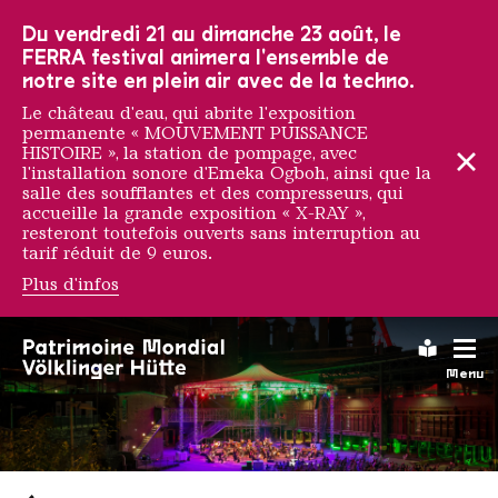
Vers la navigation principale
Vers la recherche
Aller au contenu
Vers la navigation en bas de page
Du vendredi 21 au dimanche 23 août, le
FERRA festival animera l'ensemble de
notre site en plein air avec de la techno.
Le château d'eau, qui abrite l'exposition
permanente « MOUVEMENT PUISSANCE
HISTOIRE », la station de pompage, avec
l'installation sonore d'Emeka Ogboh, ainsi que la
salle des soufflantes et des compresseurs, qui
accueille la grande exposition « X-RAY »,
resteront toutefois ouverts sans interruption au
tarif réduit de 9 euros.
Plus d'infos
Leichte
Menu
Saarländischen Staatsorche