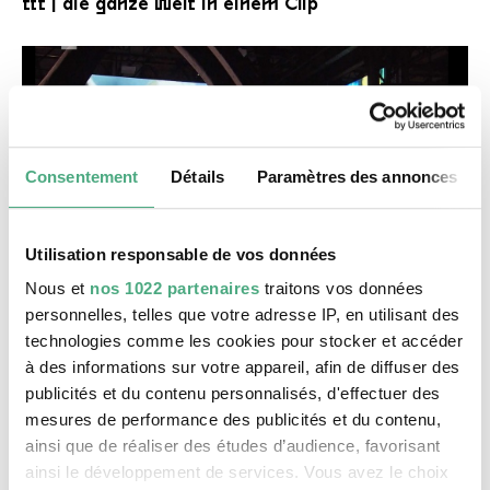
ttt | die ganze Welt in einem Clip
Consentement
Détails
Paramètres des annonces
Utilisation responsable de vos données
VIDEO
Nous et
nos 1022 partenaires
traitons vos données
SR Wir im Saarland
personnelles, telles que votre adresse IP, en utilisant des
SR | Wir im Saarland - Kultur
technologies comme les cookies pour stocker et accéder
à des informations sur votre appareil, afin de diffuser des
publicités et du contenu personnalisés, d'effectuer des
mesures de performance des publicités et du contenu,
ainsi que de réaliser des études d’audience, favorisant
ainsi le développement de services. Vous avez le choix