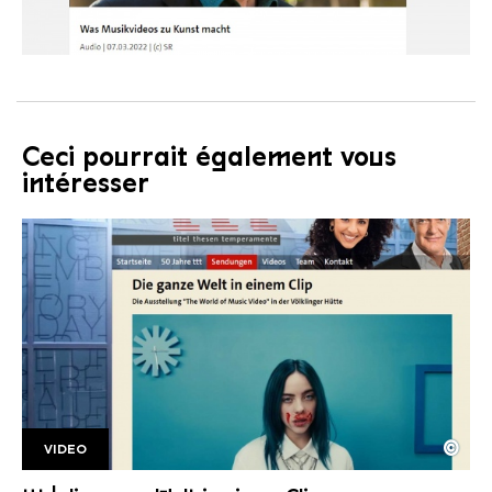
Ceci pourrait également vous
intéresser
©
VIDEO
TTT bild
Copyright: HR | ttt