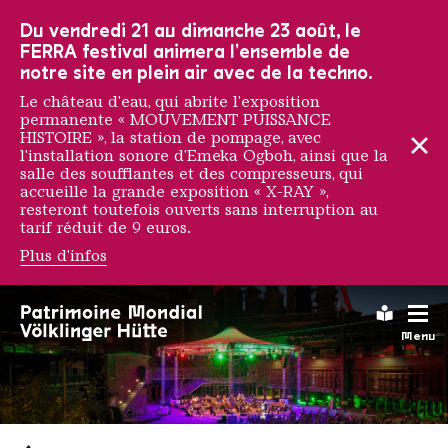
Vers la navigation principale
Vers la recherche
Aller au contenu
Vers la navigation en bas de page
Du vendredi 21 au dimanche 23 août, le
FERRA festival animera l'ensemble de
notre site en plein air avec de la techno.
Le château d'eau, qui abrite l'exposition
permanente « MOUVEMENT PUISSANCE
HISTOIRE », la station de pompage, avec
l'installation sonore d'Emeka Ogboh, ainsi que la
salle des soufflantes et des compresseurs, qui
accueille la grande exposition « X-RAY »,
resteront toutefois ouverts sans interruption au
tarif réduit de 9 euros.
Plus d'infos
Leichte
Menu
Saarländischen Staatsorche