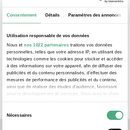
SR Mon Tresor1 1920w v2
Mon Trésor | Der Schatz der Saarländer*innen |
Consentement
Détails
Paramètres des annonces
Folge 1
Utilisation responsable de vos données
Nous et
nos 1022 partenaires
traitons vos données
personnelles, telles que votre adresse IP, en utilisant des
technologies comme les cookies pour stocker et accéder
à des informations sur votre appareil, afin de diffuser des
publicités et du contenu personnalisés, d'effectuer des
mesures de performance des publicités et du contenu,
ainsi que de réaliser des études d’audience, favorisant
VIDEO
ainsi le développement de services. Vous avez le choix
Folge 2 1920w
quant à l'utilisation de vos données et à leurs finalités.
Mon Trésor | Der Schatz der Saarländer*innen |
Folge 2
Vous pouvez modifier ou retirer votre consentement à
Sélection
tout moment en consultant la Déclaration relative aux
Nécessaires
du
cookies ou en cliquant sur l'icône de confidentialité.
Liens vers nos canaux de 
consentement