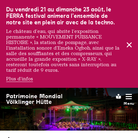
Vers la navigation principale
Vers la recherche
Aller au contenu
Vers la navigation en bas de page
Du vendredi 21 au dimanche 23 août, le
FERRA festival animera l'ensemble de
notre site en plein air avec de la techno.
Le château d'eau, qui abrite l'exposition
permanente « MOUVEMENT PUISSANCE
HISTOIRE », la station de pompage, avec
l'installation sonore d'Emeka Ogboh, ainsi que la
salle des soufflantes et des compresseurs, qui
accueille la grande exposition « X-RAY »,
resteront toutefois ouverts sans interruption au
tarif réduit de 9 euros.
Plus d'infos
Leichte
Menu
Saarländischen Staatsorche