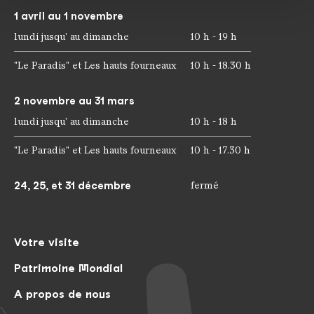
médias sociaux, de publicité et d'analyse. Nos
1 avril au 1 novembre
partenaires peuvent combiner ces informations avec
lundi jusqu' au dimanche
10 h - 19 h
d'autres données que vous leur avez fournies ou qu'ils
ont collectées dans le cadre de votre utilisation des
"Le Paradis" et Les hauts fourneaux
10 h - 18.30 h
services.
2 novembre au 31 mars
lundi jusqu' au dimanche
10 h - 18 h
"Le Paradis" et Les hauts fourneaux
10 h - 17.30 h
24, 25, et 31 décembre
fermé
Votre visite
Patrimoine Mondial
A propos de nous