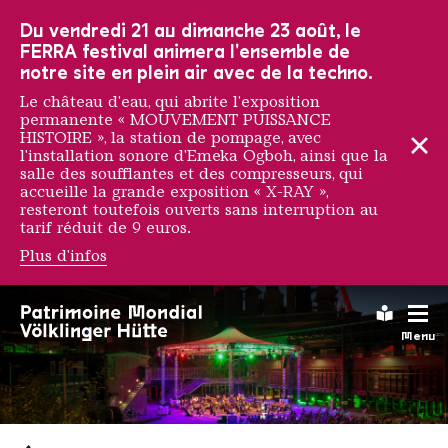
Vers la navigation principale
Vers la recherche
Aller au contenu
Vers la navigation en bas de page
Du vendredi 21 au dimanche 23 août, le
FERRA festival animera l'ensemble de
notre site en plein air avec de la techno.
Le château d'eau, qui abrite l'exposition
permanente « MOUVEMENT PUISSANCE
HISTOIRE », la station de pompage, avec
l'installation sonore d'Emeka Ogboh, ainsi que la
salle des soufflantes et des compresseurs, qui
accueille la grande exposition « X-RAY »,
resteront toutefois ouverts sans interruption au
tarif réduit de 9 euros.
Plus d'infos
Leichte
Menu
Saarländischen Staatsorche