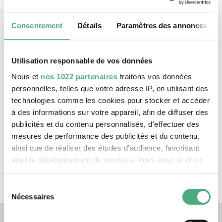
SR Mon Tresor1 1920w v2
Mon Trésor | Der Schatz der Saarländer*innen |
Consentement
Détails
Paramètres des annonces
Folge 1
Utilisation responsable de vos données
Nous et
nos 1022 partenaires
traitons vos données
personnelles, telles que votre adresse IP, en utilisant des
technologies comme les cookies pour stocker et accéder
à des informations sur votre appareil, afin de diffuser des
publicités et du contenu personnalisés, d'effectuer des
mesures de performance des publicités et du contenu,
ainsi que de réaliser des études d’audience, favorisant
VIDEO
ainsi le développement de services. Vous avez le choix
Folge 2 1920w
quant à l'utilisation de vos données et à leurs finalités.
Mon Trésor | Der Schatz der Saarländer*innen |
Folge 2
Vous pouvez modifier ou retirer votre consentement à
Sélection
tout moment en consultant la Déclaration relative aux
Nécessaires
du
cookies ou en cliquant sur l'icône de confidentialité.
Liens vers nos canaux de 
consentement