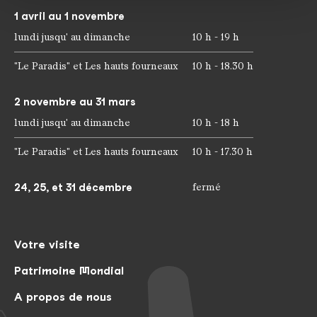
médias sociaux, de publicité et d'analyse. Nos
1 avril au 1 novembre
partenaires peuvent combiner ces informations avec
lundi jusqu' au dimanche
10 h - 19 h
d'autres données que vous leur avez fournies ou qu'ils
ont collectées dans le cadre de votre utilisation des
"Le Paradis" et Les hauts fourneaux
10 h - 18.30 h
services.
2 novembre au 31 mars
lundi jusqu' au dimanche
10 h - 18 h
"Le Paradis" et Les hauts fourneaux
10 h - 17.30 h
24, 25, et 31 décembre
fermé
Votre visite
Patrimoine Mondial
A propos de nous