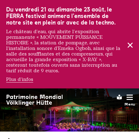
Vers la navigation principale
Vers la recherche
Aller au contenu
Vers la navigation en bas de page
Du vendredi 21 au dimanche 23 août, le
FERRA festival animera l'ensemble de
notre site en plein air avec de la techno.
Le château d'eau, qui abrite l'exposition
permanente « MOUVEMENT PUISSANCE
HISTOIRE », la station de pompage, avec
l'installation sonore d'Emeka Ogboh, ainsi que la
salle des soufflantes et des compresseurs, qui
accueille la grande exposition « X-RAY »,
resteront toutefois ouverts sans interruption au
tarif réduit de 9 euros.
Plus d'infos
Leichte
Menu
Saarländischen Staatsorche