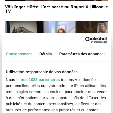
La Boite de M.Alice
Völklinger Hütte: L'art passé au Rayon-X | Moselle
TV
Consentement
Détails
Paramètres des annonces
Utilisation responsable de vos données
©
VIDEO
ZDF MIttagsmagazin 21.11.2025
Copyright: ZDF
Nous et
nos 1022 partenaires
traitons vos données
X-RAY. Die Macht des Röntgenblicks | ZDF
personnelles, telles que votre adresse IP, en utilisant des
Mittagsmagazin
technologies comme les cookies pour stocker et accéder
Beitrag ab 01:28:39
à des informations sur votre appareil, afin de diffuser des
publicités et du contenu personnalisés, d'effectuer des
mesures de performance des publicités et du contenu,