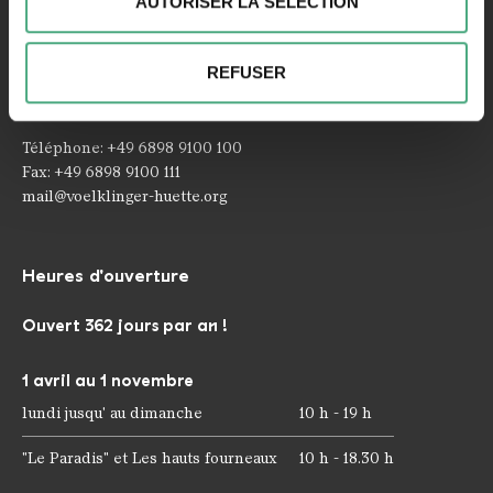
AUTORISER LA SÉLECTION
déclaration sur les cookies.
Contact
Nous pouvons utiliser des cookies pour personnaliser le
REFUSER
Rathausstraße 75 – 79
contenu et les annonces, pour offrir des fonctionnalités
66333 Völklingen
spéciales et pour analyser le trafic sur notre site web.
Nous pouvons également partager des informations sur
Téléphone: +49 6898 9100 100
votre utilisation de notre site avec nos partenaires de
Fax: +49 6898 9100 111
médias sociaux, de publicité et d'analyse. Nos
mail@voelklinger-huette.org
partenaires peuvent combiner ces informations avec
d'autres données que vous leur avez fournies ou qu'ils
ont collectées dans le cadre de votre utilisation des
Heures d'ouverture
services.
Ouvert 362 jours par an !
1 avril au 1 novembre
lundi jusqu' au dimanche
10 h - 19 h
"Le Paradis" et Les hauts fourneaux
10 h - 18.30 h