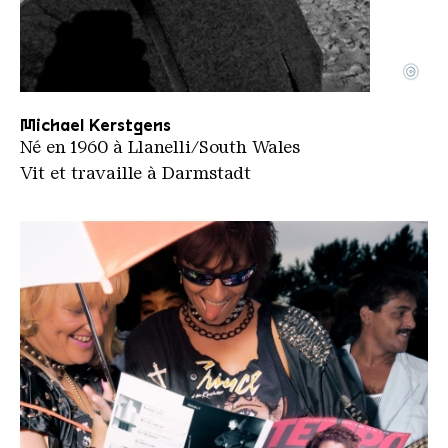
©
Der Fotografe Michael Kerstgens
Copyright: Michael Kerstgens
Michael Kerstgens
Né en 1960 à Llanelli/South Wales
Vit et travaille à Darmstadt