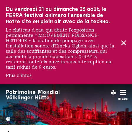
Vers la navigation principale
Vers la recherche
Aller au contenu
Vers la navigation en bas de page
Du vendredi 21 au dimanche 23 août, le
FERRA festival animera l'ensemble de
notre site en plein air avec de la techno.
Le château d'eau, qui abrite l'exposition
permanente « MOUVEMENT PUISSANCE
HISTOIRE », la station de pompage, avec
l'installation sonore d'Emeka Ogboh, ainsi que la
salle des soufflantes et des compresseurs, qui
accueille la grande exposition « X-RAY »,
resteront toutefois ouverts sans interruption au
tarif réduit de 9 euros.
Plus d'infos
Michael Kerstgens
Leichte
Menu
La Völklinger Hütte plongé
Copyright: Weltkulturerbe 
©