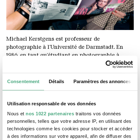
Tempo
Michael Kerstgens est professeur de
photographie à l'Université de Darmstadt. En
1986, en tant qu'étudiant en photographie à
l'Université Folkwang d'Essen, il reçoit une
bourse de l'Association des fabricants allemands
de caravanes sur le thème de « Loisirs ». Les
Consentement
Détails
Paramètres des annonces
projets photographiques des quatre boursiers
sont alors exposés au salon des caravanes
d'Essen en octobre 1986. Après, les feuilles de
Utilisation responsable de vos données
contact couleur et les films de Kerstgen
Nous et
nos 1022 partenaires
traitons vos données
disparaissent dans un minable classeur Leitz.
personnelles, telles que votre adresse IP, en utilisant des
Ses projets photographiques sur la vie juive en
technologies comme les cookies pour stocker et accéder
Allemagne, « ZwischenZeiten » (Périodes
à des informations sur votre appareil, afin de diffuser des