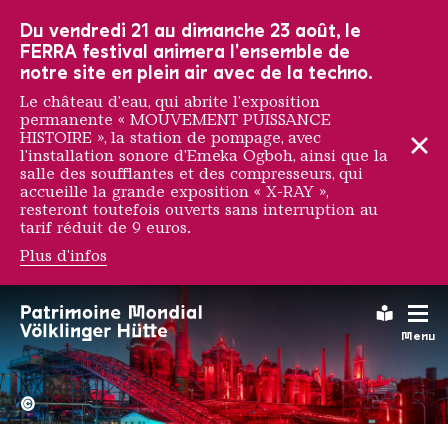
Vers la navigation principale
Vers la recherche
Aller au contenu
Vers la navigation en bas de page
Du vendredi 21 au dimanche 23 août, le
FERRA festival animera l'ensemble de
notre site en plein air avec de la techno.
Le château d'eau, qui abrite l'exposition
permanente « MOUVEMENT PUISSANCE
HISTOIRE », la station de pompage, avec
l'installation sonore d'Emeka Ogboh, ainsi que la
salle des soufflantes et des compresseurs, qui
accueille la grande exposition « X-RAY »,
resteront toutefois ouverts sans interruption au
tarif réduit de 9 euros.
Plus d'infos
Meyer "Mike" Liebowit
Leichte
Menu
La Völklinger Hütte plongé
Copyright: Weltkulturerbe 
©