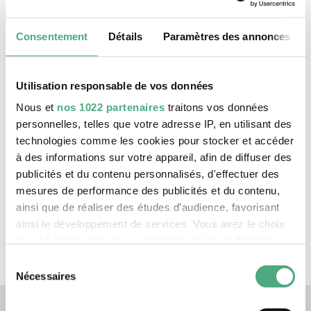
de la tuberculose et l'amènent à East Harlem afin
de permettre à leur communauté d'avoir un
Consentement
Détails
Paramètres des annonces
meilleur accès à cet examen important. En 1970,
New York compte deux fois plus d'infections que
la moyenne américaine. Après la prise de
Utilisation responsable de vos données
contrôle du camion, des techniciens se joignent à
Nous et
nos 1022 partenaires
traitons vos données
l'action pour faire fonctionner l'appareil de
personnelles, telles que votre adresse IP, en utilisant des
radiographie. En trois jours, 770 personnes sont
technologies comme les cookies pour stocker et accéder
testées, alors qu'en temps normal, ce chiffre n'est
à des informations sur votre appareil, afin de diffuser des
que d'environ 300 pour la même période.
publicités et du contenu personnalisés, d'effectuer des
mesures de performance des publicités et du contenu,
ainsi que de réaliser des études d’audience, favorisant
Expositions
ainsi le développement de services. Vous avez le choix
quant à l'utilisation de vos données et à leurs finalités.
X-RAY - La puissance du regard Röntgen
Vous pouvez modifier ou retirer votre consentement à
Sélection
tout moment en consultant la Déclaration relative aux
Nécessaires
du
cookies ou en cliquant sur l'icône de confidentialité.
Liens vers nos canaux de 
consentement