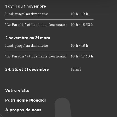
médias sociaux, de publicité et d'analyse. Nos
1 avril au 1 novembre
partenaires peuvent combiner ces informations avec
lundi jusqu' au dimanche
10 h - 19 h
d'autres données que vous leur avez fournies ou qu'ils
ont collectées dans le cadre de votre utilisation des
"Le Paradis" et Les hauts fourneaux
10 h - 18.30 h
services.
2 novembre au 31 mars
lundi jusqu' au dimanche
10 h - 18 h
"Le Paradis" et Les hauts fourneaux
10 h - 17.30 h
24, 25, et 31 décembre
fermé
Votre visite
Patrimoine Mondial
A propos de nous