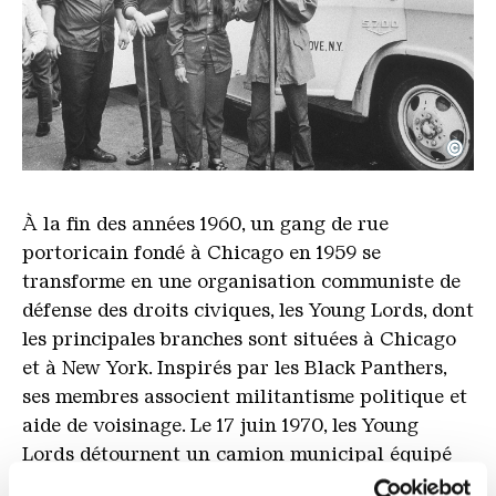
©
Meyer Liebowitz
Copyright: © New York Times Co. / Getty Images
À la fin des années 1960, un gang de rue
portoricain fondé à Chicago en 1959 se
transforme en une organisation communiste de
défense des droits civiques, les Young Lords, dont
les principales branches sont situées à Chicago
et à New York. Inspirés par les Black Panthers,
ses membres associent militantisme politique et
aide de voisinage. Le 17 juin 1970, les Young
Lords détournent un camion municipal équipé
d'un appareil de radiographie pour le dépistage