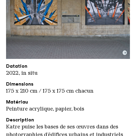
©
Katre Roechling aussen 2
Copyright: Weltkulturerbe Völklinger Hütte / Karl 
Datation
2022, in situ
Dimensions
175 x 210 cm / 175 x 175 cm chacun
Matériau
Peinture acrylique, papier, bois
Description
Katre puise les bases de ses œuvres dans des
photographies d’édifices urbains et industriels