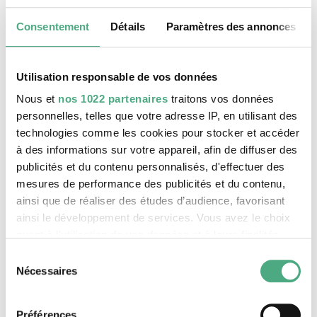
comme
Industrial Energy
dans le bâtiment
Consentement
Détails
Paramètres des annonces
administratif et bancaire abandonné de la
Rathausstraße de Völklingen, des néons placés de
manière dynamique assument la fonction
Utilisation responsable de vos données
suggestive de composition. La peinture a ici
Nous et
nos 1022 partenaires
traitons vos données
disparu de l’équation de Katre.
personnelles, telles que votre adresse IP, en utilisant des
technologies comme les cookies pour stocker et accéder
à des informations sur votre appareil, afin de diffuser des
publicités et du contenu personnalisés, d'effectuer des
mesures de performance des publicités et du contenu,
ainsi que de réaliser des études d’audience, favorisant
ainsi le développement de services. Vous avez le choix
quant à l'utilisation de vos données et à leurs finalités.
Vous pouvez modifier ou retirer votre consentement à
Sélection
tout moment en consultant la Déclaration relative aux
Nécessaires
du
cookies ou en cliquant sur l'icône de confidentialité.
consentement
Préférences