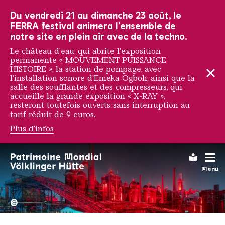
Vers la navigation principale
Vers la recherche
Aller au contenu
Vers la navigation en bas de page
Du vendredi 21 au dimanche 23 août, le
FERRA festival animera l'ensemble de
notre site en plein air avec de la techno.
Le château d'eau, qui abrite l'exposition
permanente « MOUVEMENT PUISSANCE
HISTOIRE », la station de pompage, avec
l'installation sonore d'Emeka Ogboh, ainsi que la
salle des soufflantes et des compresseurs, qui
accueille la grande exposition « X-RAY »,
resteront toutefois ouverts sans interruption au
tarif réduit de 9 euros.
Plus d'infos
Katre
Leichte
Menu
La Völklinger Hütte plongé
Copyright: Weltkulturerbe 
©