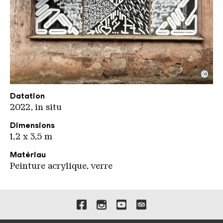
©
Lek Sowat Steuerhaus
Copyright: Weltkulturerbe Völklinger Hütte / Jeane
Datation
2022, in situ
Dimensions
1,2 x 3,5 m
Matériau
Peinture acrylique, verre
Liens vers nos canaux de 