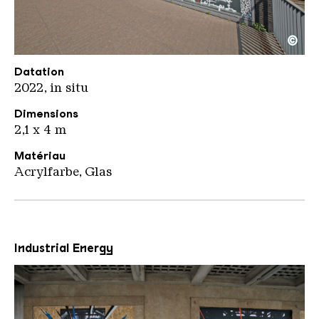
©
Lek u Sowat Erzhalle
Copyright: Weltkulturerbe Völklinger Hütte / Karl 
Datation
2022, in situ
Dimensions
2,1 x 4 m
Matériau
Acrylfarbe, Glas
Industrial Energy