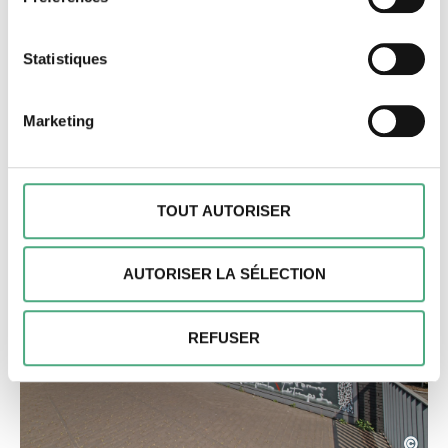
Si vous le permettez, nous aimerions également :
Collecter des informations sur votre localisation
géographique qui peuvent être précises à plusieurs
Statistiques
mètres près
Identifier votre appareil en l'analysant activement
Marketing
pour en relever les caractéristiques spécifiques
(empreintes digitales).
Ohne Titel
Pour en savoir plus sur le traitement de vos données
personnelles et définir vos préférences, reportez-vous à
TOUT AUTORISER
la
section « Détails »
. Vous pouvez modifier ou retirer
votre consentement à tout moment à partir de la
AUTORISER LA SÉLECTION
déclaration sur les cookies.
Nous pouvons utiliser des cookies pour personnaliser le
REFUSER
contenu et les annonces, pour offrir des fonctionnalités
spéciales et pour analyser le trafic sur notre site web.
Nous pouvons également partager des informations sur
votre utilisation de notre site avec nos partenaires de
©
médias sociaux, de publicité et d'analyse. Nos