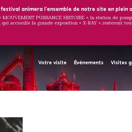
estival animera l'ensemble de notre site en plein a
e « MOUVEMENT PUISSANCE HISTOIRE », la station de pompag
 qui accueille la grande exposition « X-RAY », resteront tout
na Siev
Votre visite
Événements
Visites 
La Völklinger Hütte plongé
Copyright: Weltkulturerbe 