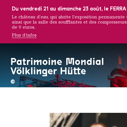
Vers la navigation principale
Vers la recherche
Aller au contenu
Vers la navigation en bas de page
Du vendredi 21 au dimanche 23 août, le FERRA f
Le château d'eau, qui abrite l'exposition permanent
ainsi que la salle des soufflantes et des compresseurs,
de 9 euros.
Plus d'infos
Kathari
©