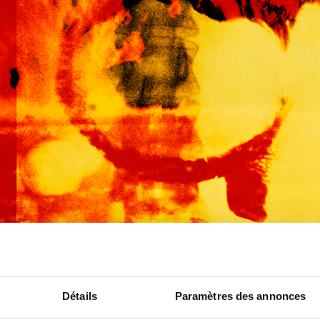
tinentalkern VI
ng, VG Bild-Kunst
Détails
Paramètres des annonces