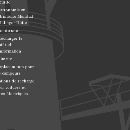
curité
stronomie au
trimoine Mondial
lklinger Hütte
an du site
lécharger le
tériel
information
imaux
placements pour
s campeurs
ations de recharge
ur voitures et
los électriques