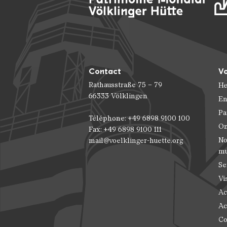
Contact
Vo
Rathausstraße 75 – 79
He
66333 Völklingen
En
Pa
Téléphone: +49 6898 9100 100
On
Fax: +49 6898 9100 111
No
mail@voelklinger-huette.org
m
Se
Vi
Ac
Ac
Co