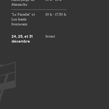
dimanche
"Le Paradis" et
10 h - 17.30 h
Les hauts
fourneaux
24, 25, et 31
fermé
décembre