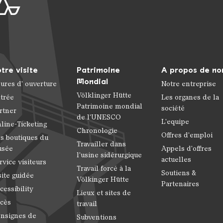
tre visite
Patrimoine
A propos de no
Mondial
ures d' ouverture
Notre entreprise
Völklinger Hütte
trée
Les organes de la
Patrimoine mondial
société
rtner
de l'UNESCO
L'equipe
line-Ticketing
Chronologie
Offres d'emploi
s boutiques du
Travailler dans
usée
Appels d'offres
l'usine sidérurgique
actuelles
rvice visiteurs
Travail forcé à la
Soutiens &
site guidée
Völkinger Hütte
Partenaires
cessibility
Lieux et sites de
cès
travail
nsignes de
Subventions