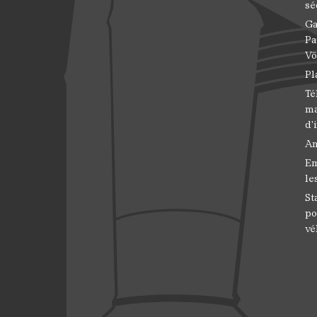
sé
Ga
Pa
Vö
Pl
Té
ma
d'
An
Em
le
St
po
vé