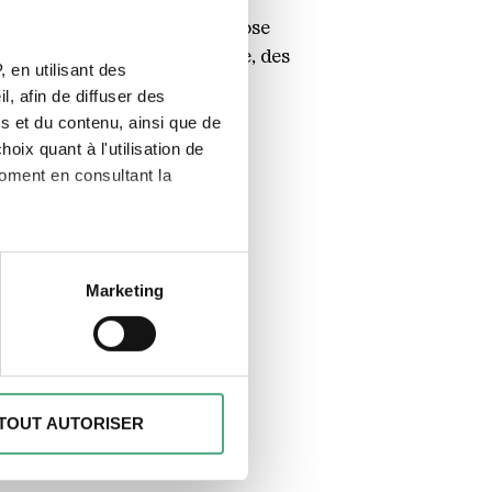
inaire de Düsseldorf, superpose
 colonne vertébrale humaine, des
 en utilisant des
alade et de l'image
, afin de diffuser des
. En même temps, elle rend
s et du contenu, ainsi que de
u résultat clinique.
oix quant à l'utilisation de
moment en consultant la
à plusieurs mètres près
Marketing
écifiques (empreintes
, reportez-vous à la
section «
claration sur les cookies.
TOUT AUTORISER
des fonctionnalités spéciales
s sur votre utilisation de