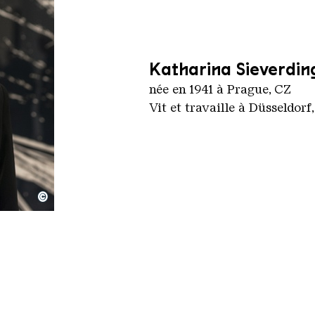
Katharina Sieverdin
née en 1941 à Prague, CZ
Vit et travaille à Düsseldorf
©
 Schaefer CC BY SA 4
| CC BY-SA 4.0