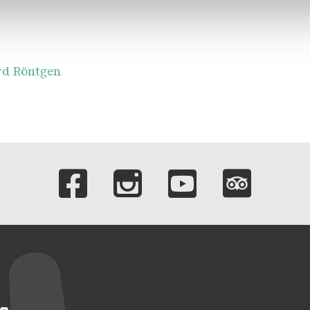
res de médias sociaux, de publicité et d'analyse. Nos partenair
nnées que vous leur avez fournies ou qu'ils ont collectées dans l
rd Röntgen
Liens vers nos c