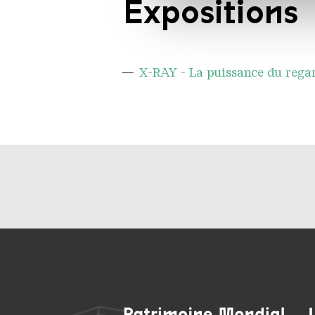
Expositions
notre site avec nos partenai
informations avec d'autres do
des services.
X-RAY - La puissance du rega