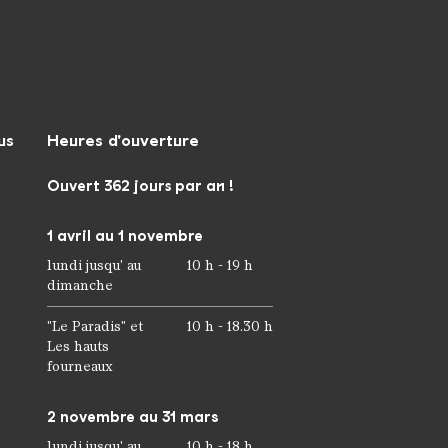
us
Heures d'ouverture
Ouvert 362 jours par an !
1 avril au 1 novembre
lundi jusqu' au
10 h - 19 h
dimanche
"Le Paradis" et
10 h - 18.30 h
Les hauts
fourneaux
2 novembre au 31 mars
lundi jusqu' au
10 h - 18 h