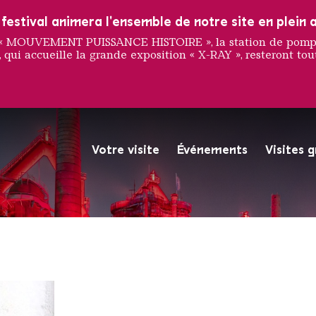
estival animera l'ensemble de notre site en plein a
e « MOUVEMENT PUISSANCE HISTOIRE », la station de pompag
 qui accueille la grande exposition « X-RAY », resteront tout
komfrah
Votre visite
Événements
Visites 
La Völklinger Hütte plongé
Copyright: Weltkulturerbe 