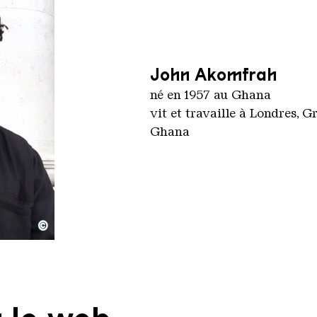
John Akomfrah
né en 1957 au Ghana
vit et travaille à Londres, 
Ghana
©
Mundi 7Cardiff 20 October 2016
iew, Artes Mundi 7, studio international, CC-BY-3.0