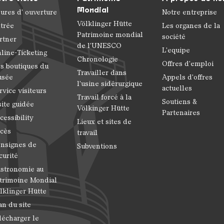
Mondial
ures d' ouverture
Notre entreprise
Völklinger Hütte
trée
Les organes de la
Patrimoine mondial
société
rtner
de l'UNESCO
L'equipe
line-Ticketing
Chronologie
Offres d'emploi
s boutiques du
Travailler dans
usée
Appels d'offres
l'usine sidérurgique
actuelles
rvice visiteurs
Travail forcé à la
Soutiens &
site guidée
Völkinger Hütte
Partenaires
cessibility
Lieux et sites de
cès
travail
nsignes de
Subventions
curité
stronomie au
trimoine Mondial
lklinger Hütte
an du site
lécharger le