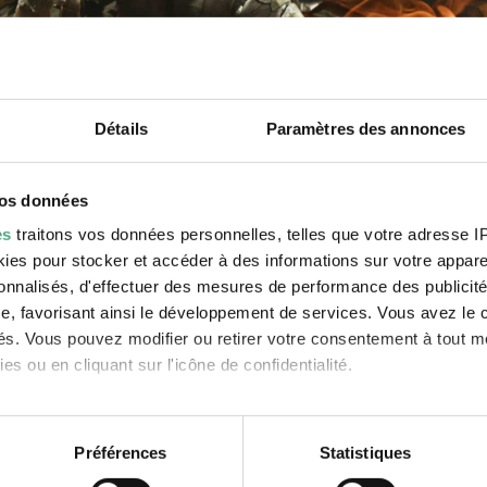
Détails
Paramètres des annonces
vos données
es
traitons vos données personnelles, telles que votre adresse IP,
es pour stocker et accéder à des informations sur votre appareil
sonnalisés, d'effectuer des mesures de performance des publicité
e, favorisant ainsi le développement de services. Vous avez le ch
ités. Vous pouvez modifier ou retirer votre consentement à tout 
es ou en cliquant sur l'icône de confidentialité.
imerions également :
istingue par l’usage d’images puissantes et captivant
mplexité. L’installation vidéo à trois canaux
Four Noc
s sur votre localisation géographique qui peuvent être précises 
Préférences
Statistiques
 en l'analysant activement pour en relever les caractéristiques sp
s que se multiplient les menaces écologiques pesant s