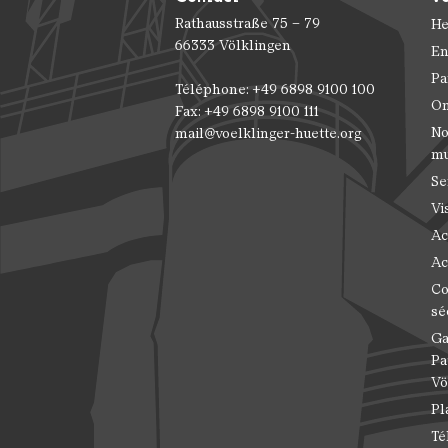
Rathausstraße 75 – 79
He
66333 Völklingen
En
Pa
Téléphone: +49 6898 9100 100
On
Fax: +49 6898 9100 111
No
mail@voelklinger-huette.org
m
Se
Vi
Ac
Ac
Co
sé
Ga
Pa
Vö
Pl
Té