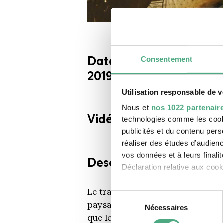
Datation
Consentement
2019
Utilisation responsable de 
Nous et
nos 1022 partenair
Vidéo 51min
technologies comme les cooki
publicités et du contenu per
réaliser des études d’audienc
vos données et à leurs final
Descripton
Déclaration relative aux cooki
Si vous le permettez, nous a
Le travail de John Akomfrah se d
Sélection
paysages sonores d’une grande co
Collecter des information
Nécessaires
du
Identifier votre appareil
que les migrations humaines alor
consentement