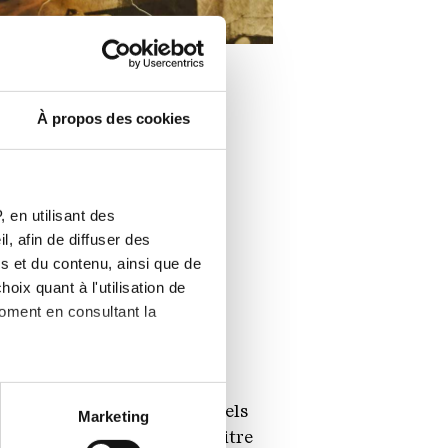
À propos des cookies
 en utilisant des
, afin de diffuser des
s et du contenu, ainsi que de
oix quant à l'utilisation de
moment en consultant la
es sous-tendues par des
turnes
explore des thèmes tels
à plusieurs mètres près
Marketing
écifiques (empreintes
ur la planète. Comme son titre