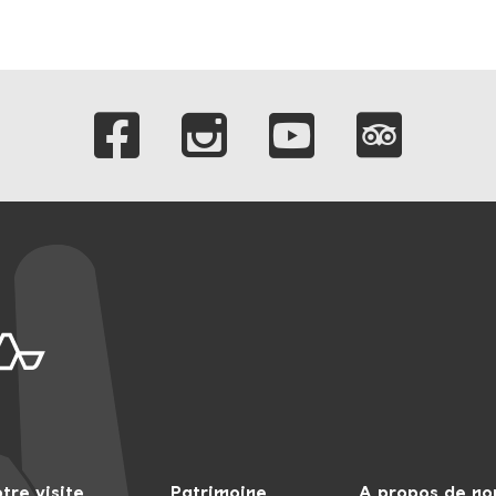
Liens vers nos c
tre visite
Patrimoine
A propos de no