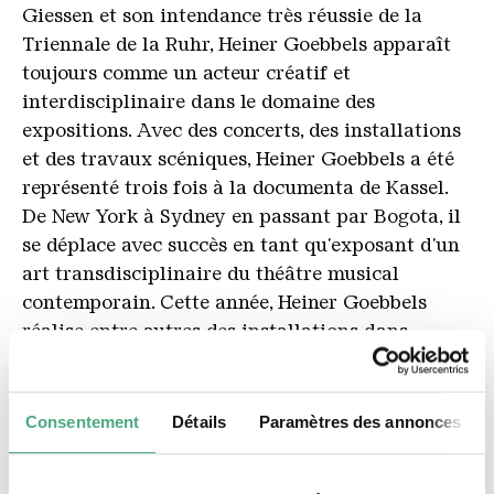
Giessen et son intendance très réussie de la
Triennale de la Ruhr, Heiner Goebbels apparaît
toujours comme un acteur créatif et
interdisciplinaire dans le domaine des
expositions. Avec des concerts, des installations
et des travaux scéniques, Heiner Goebbels a été
représenté trois fois à la documenta de Kassel.
De New York à Sydney en passant par Bogota, il
se déplace avec succès en tant qu'exposant d'un
art transdisciplinaire du théâtre musical
contemporain. Cette année, Heiner Goebbels
réalise entre autres des installations dans
l'église Sainte-Marie de Vilnius et au musée
Reina Sofia de Madrid, ainsi que des concerts
scéniques à Porto, Stockholm, Londres,
Consentement
Détails
Paramètres des annonces
Edimbourg, Perth et Glasgow