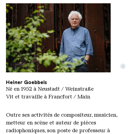
©
Heiner Goebbels dans l'ancienne cokerie
Copyright: Weltkulturerbe Völklinger Hütte | Olive
Heiner Goebbels
Né en 1952 à Neustadt / Weinstraße
Vit et travaille à Francfort / Main
Outre ses activités de compositeur, musicien,
metteur en scène et auteur de pièces
radiophoniques, son poste de professeur à