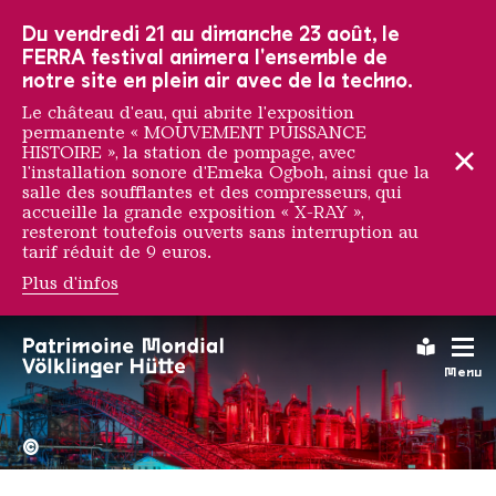
Vers la navigation principale
Vers la recherche
Aller au contenu
Vers la navigation en bas de page
Du vendredi 21 au dimanche 23 août, le
FERRA festival animera l'ensemble de
notre site en plein air avec de la techno.
Le château d'eau, qui abrite l'exposition
permanente « MOUVEMENT PUISSANCE
HISTOIRE », la station de pompage, avec
l'installation sonore d'Emeka Ogboh, ainsi que la
salle des soufflantes et des compresseurs, qui
accueille la grande exposition « X-RAY »,
resteront toutefois ouverts sans interruption au
tarif réduit de 9 euros.
Plus d'infos
Heiner Goebbels
Leichte
Menu
La Völklinger Hütte plongé
Copyright: Weltkulturerbe 
©