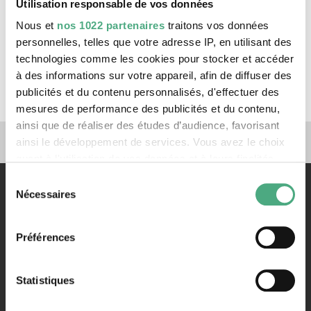
Utilisation responsable de vos données
Website:
www.heinergoebbels.com
Nous et
nos 1022 partenaires
traitons vos données
personnelles, telles que votre adresse IP, en utilisant des
Expositions
technologies comme les cookies pour stocker et accéder
à des informations sur votre appareil, afin de diffuser des
Heiner Goebbels - 862 - Une machine à oracle
publicités et du contenu personnalisés, d'effectuer des
mesures de performance des publicités et du contenu,
ainsi que de réaliser des études d’audience, favorisant
Liens vers nos canaux de 
ainsi le développement de services. Vous avez le choix
quant à l'utilisation de vos données et à leurs finalités.
Vous pouvez modifier ou retirer votre consentement à
Sélection
tout moment en consultant la Déclaration relative aux
Nécessaires
du
cookies ou en cliquant sur l'icône de confidentialité.
consentement
Préférences
Si vous le permettez, nous aimerions également :
Collecter des informations sur votre localisation
Contact
géographique qui peuvent être précises à plusieurs
Statistiques
Rathausstraße 75 – 79
mètres près
66333 Völklingen