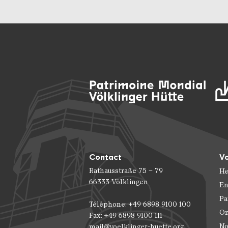
Contact
Vo
Rathausstraße 75 – 79
He
66333 Völklingen
En
Pa
Téléphone: +49 6898 9100 100
On
Fax: +49 6898 9100 111
No
mail@voelklinger-huette.org