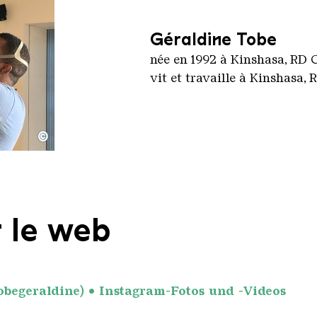
Géraldine Tobe
née en 1992 à Kinshasa, RD
vit et travaille à Kinshasa,
©
e arbeiten In situ an ihrem Werk
rerbe Voelklinger Huette
 le web
obegeraldine) • Instagram-Fotos und -Videos