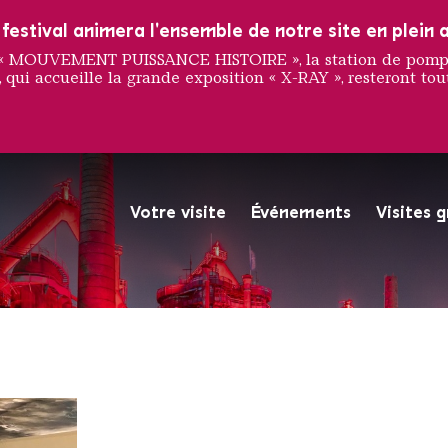
estival animera l'ensemble de notre site en plein a
e « MOUVEMENT PUISSANCE HISTOIRE », la station de pompag
 qui accueille la grande exposition « X-RAY », resteront tout
ne Tobe
Votre visite
Événements
Visites 
La Völklinger Hütte plongé
Copyright: Weltkulturerbe 