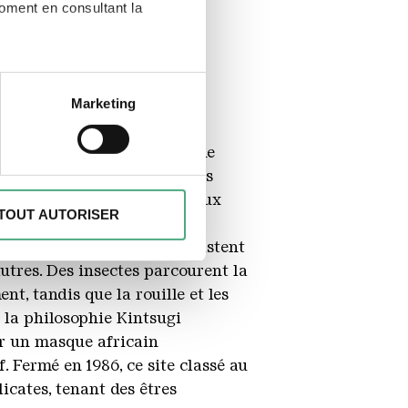
moment en consultant la
à plusieurs mètres près
Marketing
écifiques (empreintes
goutte de sang versé qu’on ne
, reportez-vous à la
section «
mine de renseignements, mais
claration sur les cookies.
 œuvre leur est dédiée, à ceux
TOUT AUTORISER
 corps contorsionné entouré
des fonctionnalités spéciales
d’une quête intérieure, résistent
s sur votre utilisation de
autres. Des insectes parcourent la
es peuvent combiner ces
ent, tandis que la rouille et les
e cadre de votre utilisation
t la philosophie Kintsugi
er un masque africain
. Fermé en 1986, ce site classé au
icates, tenant des êtres