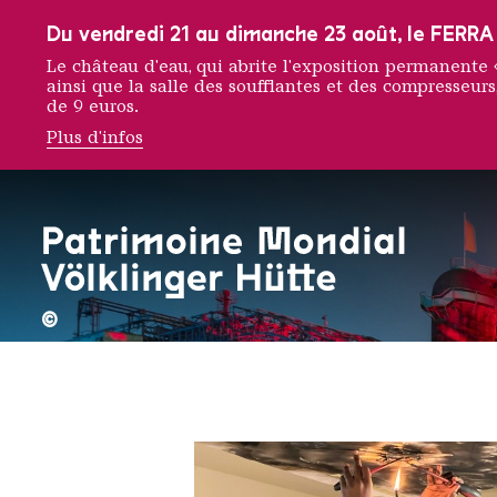
Vers la navigation principale
Vers la recherche
Aller au contenu
Vers la navigation en bas de page
Du vendredi 21 au dimanche 23 août, le FERRA f
Le château d'eau, qui abrite l'exposition permanent
ainsi que la salle des soufflantes et des compresseurs,
de 9 euros.
Plus d'infos
Géraldi
©