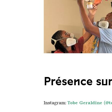
Géraldine Tobe und Vide Cantiqu
Copyright: Ralf Beil / Weltkultu
Présence sur
Instagram:
Tobe Geraldine (@t