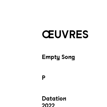
ŒUVRES
Empty Song
P
Datation
2022