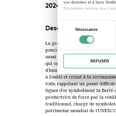
vos données et à leurs final
2024
Déclaration relative aux cooki
Si vous le permettez, nous a
Sélection
Description
Collecter des information
Nécessaires
du
Identifier votre appareil
consentement
digitales).
La grandeur de l’Afrique se trouv
Pour en savoir plus sur le tr
pourra jamais quantifier. Les ar
Détails »
. Vous pouvez modifi
aussi un hymne à tous les travail
REFUSER
qui ont laissé leur empreinte, c
Nous pouvons utiliser des coo
d’images d’archives. Des marques 
et pour analyser le trafic su
à l’oubli et crient à la reconnais
notre site avec nos partenai
toile, rappelant un passé difficil
informations avec d'autres do
lignes d’or symbolisent la fierté
des services.
productrice de force par la rési
traditionnel, chargé de symboles a
patrimoine mondial de l’UNESCO e