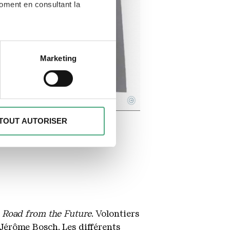
moment en consultant la
à plusieurs mètres près
Marketing
écifiques (empreintes
, reportez-vous à la
section «
©
claration sur les cookies.
TOUT AUTORISER
des fonctionnalités spéciales
s sur votre utilisation de
es peuvent combiner ces
e cadre de votre utilisation
e Road from the Future
. Volontiers
 Jérôme Bosch. Les différents