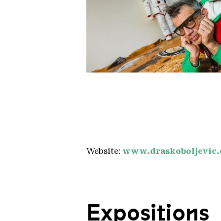
Drasko Boljevic Picture by Vale
Copyright: Valeriu-Campan
Website:
www.draskoboljevic
Expositions