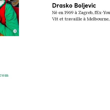
Drasko Boljevic
Né en 1969 à Zagreb, fEx-Yo
Vit et travaille à Melbourne,
©
riu Campan
.com