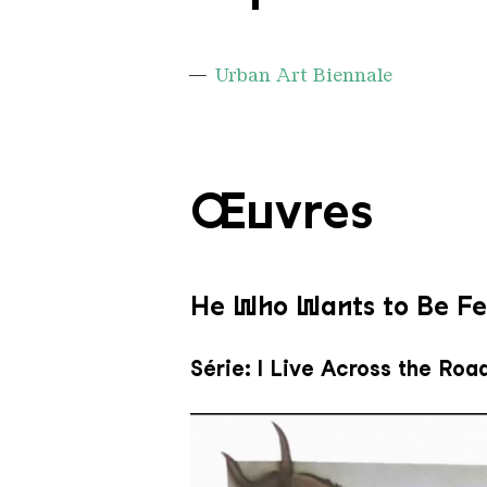
Urban Art Biennale
Œuvres
He Who Wants to Be F
Série: I Live Across the Roa