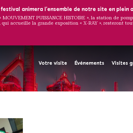
estival animera l'ensemble de notre site en plein a
e « MOUVEMENT PUISSANCE HISTOIRE », la station de pompag
 qui accueille la grande exposition « X-RAY », resteront tout
Boljevic
Votre visite
Événements
Visites 
La Völklinger Hütte plongé
Copyright: Weltkulturerbe 