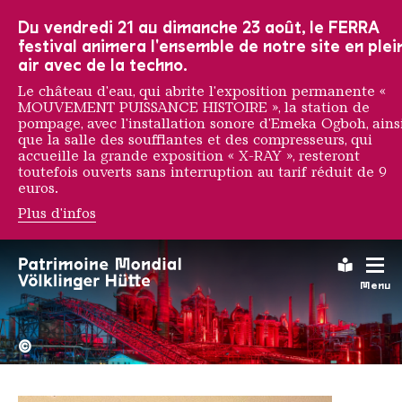
Vers la navigation principale
Vers la recherche
Aller au contenu
Vers la navigation en bas de page
Du vendredi 21 au dimanche 23 août, le FERRA
festival animera l'ensemble de notre site en plei
air avec de la techno.
Le château d'eau, qui abrite l'exposition permanente «
MOUVEMENT PUISSANCE HISTOIRE », la station de
pompage, avec l'installation sonore d'Emeka Ogboh, ains
que la salle des soufflantes et des compresseurs, qui
accueille la grande exposition « X-RAY », resteront
toutefois ouverts sans interruption au tarif réduit de 9
euros.
Plus d'infos
Dele Adeyemo
Leichte
Menu
La Völklinger Hütte plongé
Copyright: Weltkulturerbe 
©