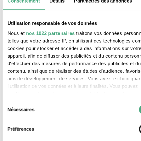
the Mangroves
pose la question de savoir
Consentement
Détails
Paramètres des annonces
comment nous pourrions échapper aux erreurs
du passé en nous mettant à l’écoute des
Utilisation responsable de vos données
mangroves qui entourent la mégalopole de
Lagos. Les écosystèmes de mangrove nourrissent
Nous et
nos 1022 partenaires
traitons vos données personn
telles que votre adresse IP, en utilisant des technologies c
des mondes écologiques, sociaux et spirituels,
cookies pour stocker et accéder à des informations sur votr
invisibles à l’œil du colonisateur. S’inspirant de
appareil, afin de diffuser des publicités et du contenu person
la pratique traditionnelle de divination
d'effectuer des mesures de performance des publicités et du
yoruba,
Wey Dey Move:
A Dance of the
contenu, ainsi que de réaliser des études d’audience, favoris
Mangroves
ouvre un portail sur les mondes
ainsi le développement de services. Vous avez le choix quan
vivants des mangroves de la lagune de Lagos.
l'utilisation de vos données et à leurs finalités. Vous pouvez
modifier ou retirer votre consentement à tout moment en con
Dele Adeyemo
la Déclaration relative aux cookies ou en cliquant sur l'icône
Sélection
confidentialité.
Nécessaires
du
Expositions
consentement
Si vous le permettez, nous aimerions également :
Préférences
Collecter des informations sur votre localisation géograp
THE TRUE SIZE OF AFRICA
qui peuvent être précises à plusieurs mètres près