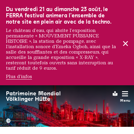
Vers la navigation principale
Vers la recherche
Aller au contenu
Vers la navigation en bas de page
Du vendredi 21 au dimanche 23 août, le
FERRA festival animera l'ensemble de
notre site en plein air avec de la techno.
Le château d'eau, qui abrite l'exposition
permanente « MOUVEMENT PUISSANCE
HISTOIRE », la station de pompage, avec
l'installation sonore d'Emeka Ogboh, ainsi que la
salle des soufflantes et des compresseurs, qui
accueille la grande exposition « X-RAY »,
resteront toutefois ouverts sans interruption au
tarif réduit de 9 euros.
Plus d'infos
Brian Beyung
Leichte
Menu
La Völklinger Hütte plongé
Copyright: Weltkulturerbe 
©