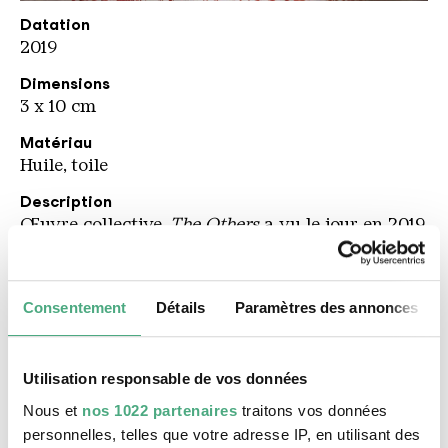
Helen Bur
Copyright: Helen Bur
Datation
2019
Dimensions
3 x 10 cm
Matériau
Huile, toile
Description
Œuvre collective,
The Others
a vu le jour en 2019
en 24 heures. Pour autant, le motif de cette
peinture ne donne pas l’impression d’être un
assemblage de fragments ou un collage. Réalisée
Consentement
Détails
Paramètres des annonces
de manière photoréaliste à gros coups de
pinceau, elle produit plutôt l’effet d’un
instantané fermé sur lui-même. Ses extrémités
Utilisation responsable de vos données
ouvertes se trouvent dans le contenu. Mais il s’en
Nous et
nos 1022 partenaires
traitons vos données
dégage quelque chose d’inquiétant. Dans une
personnelles, telles que votre adresse IP, en utilisant des