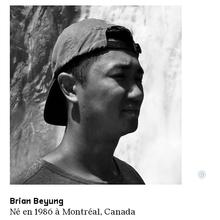
©
Bryan Beyungportrait
Copyright: Bryan Beyung
Brian Beyung
Né en 1986 à Montréal, Canada