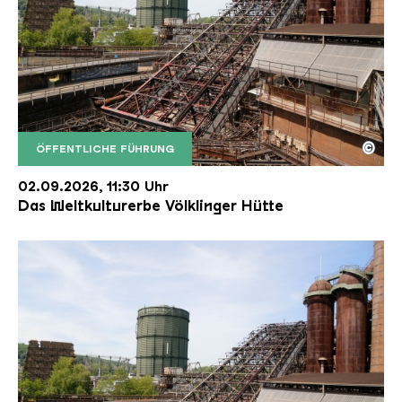
©
ÖFFENTLICHE FÜHRUNG
Der Erzschrägaufzug der Völklinger Hütte mit de
Copyright: Weltkulturerbe Völklinger Hütte | Karl 
02.09.2026, 11:30 Uhr
Das Weltkulturerbe Völklinger Hütte