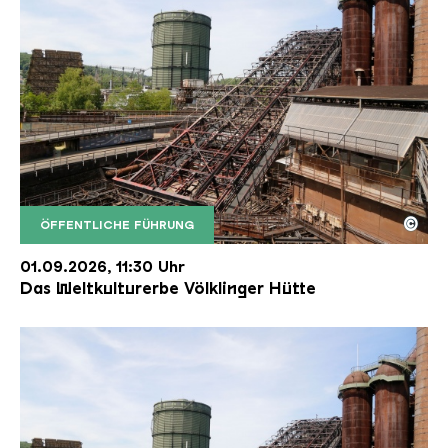
©
ÖFFENTLICHE FÜHRUNG
Der Erzschrägaufzug der Völklinger Hütte mit de
Copyright: Weltkulturerbe Völklinger Hütte | Karl 
01.09.2026, 11:30 Uhr
Das Weltkulturerbe Völklinger Hütte