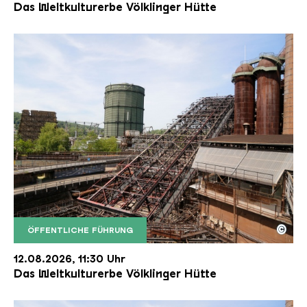
Das Weltkulturerbe Völklinger Hütte
©
ÖFFENTLICHE FÜHRUNG
Der Erzschrägaufzug der Völklinger Hütte mit de
Copyright: Weltkulturerbe Völklinger Hütte | Karl 
12.08.2026, 11:30 Uhr
Das Weltkulturerbe Völklinger Hütte