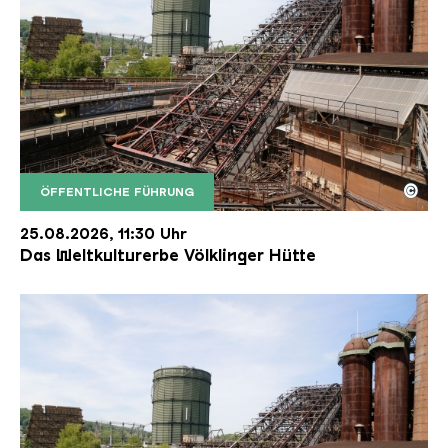
©
ÖFFENTLICHE FÜHRUNG
Der Erzschrägaufzug der Völklinger Hütte mit de
Copyright: Weltkulturerbe Völklinger Hütte | Karl 
25.08.2026, 11:30 Uhr
Das Weltkulturerbe Völklinger Hütte