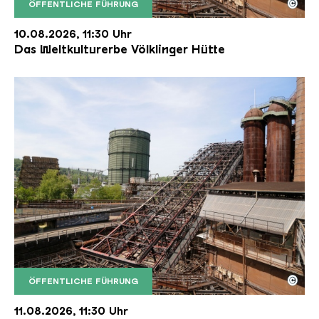
©
ÖFFENTLICHE FÜHRUNG
Der Erzschrägaufzug der Völklinger Hütte mit de
Copyright: Weltkulturerbe Völklinger Hütte | Karl 
10.08.2026, 11:30 Uhr
Das Weltkulturerbe Völklinger Hütte
©
ÖFFENTLICHE FÜHRUNG
Der Erzschrägaufzug der Völklinger Hütte mit de
Copyright: Weltkulturerbe Völklinger Hütte | Karl 
11.08.2026, 11:30 Uhr