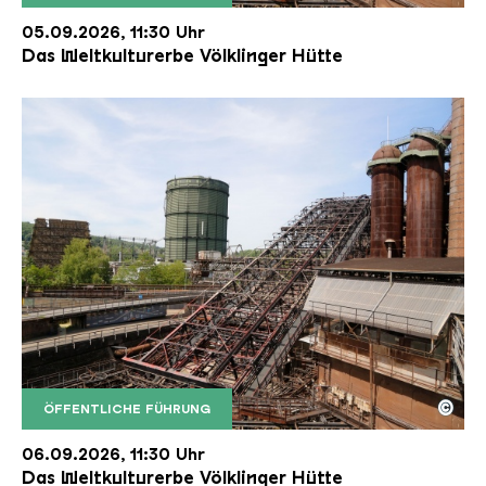
Der Erzschrägaufzug der Völklinger Hütte mit de
Copyright: Weltkulturerbe Völklinger Hütte | Karl 
05.09.2026, 11:30 Uhr
Das Weltkulturerbe Völklinger Hütte
©
ÖFFENTLICHE FÜHRUNG
Der Erzschrägaufzug der Völklinger Hütte mit de
Copyright: Weltkulturerbe Völklinger Hütte | Karl 
06.09.2026, 11:30 Uhr
Das Weltkulturerbe Völklinger Hütte