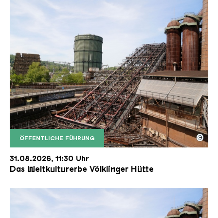
©
ÖFFENTLICHE FÜHRUNG
Der Erzschrägaufzug der Völklinger Hütte mit de
Copyright: Weltkulturerbe Völklinger Hütte | Karl 
31.08.2026, 11:30 Uhr
Das Weltkulturerbe Völklinger Hütte