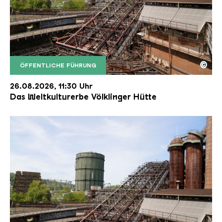
©
ÖFFENTLICHE FÜHRUNG
Der Erzschrägaufzug der Völklinger Hütte mit de
Copyright: Weltkulturerbe Völklinger Hütte | Karl 
26.08.2026, 11:30 Uhr
Das Weltkulturerbe Völklinger Hütte