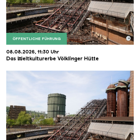
©
ÖFFENTLICHE FÜHRUNG
Der Erzschrägaufzug der Völklinger Hütte mit de
Copyright: Weltkulturerbe Völklinger Hütte | Karl 
08.08.2026, 11:30 Uhr
Das Weltkulturerbe Völklinger Hütte