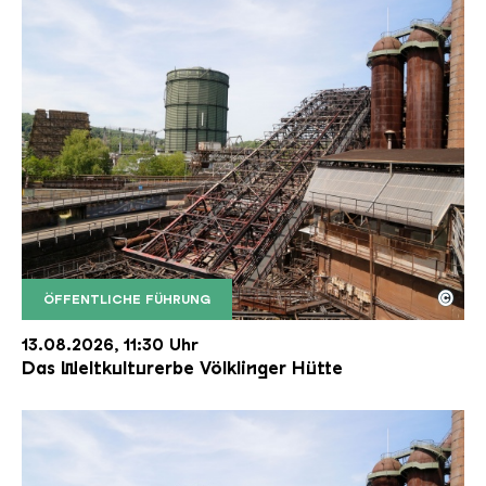
©
ÖFFENTLICHE FÜHRUNG
Der Erzschrägaufzug der Völklinger Hütte mit de
Copyright: Weltkulturerbe Völklinger Hütte | Karl 
13.08.2026, 11:30 Uhr
Das Weltkulturerbe Völklinger Hütte