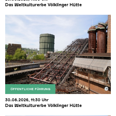
Das Weltkulturerbe Völklinger Hütte
©
ÖFFENTLICHE FÜHRUNG
Der Erzschrägaufzug der Völklinger Hütte mit de
Copyright: Weltkulturerbe Völklinger Hütte | Karl 
30.08.2026, 11:30 Uhr
Das Weltkulturerbe Völklinger Hütte