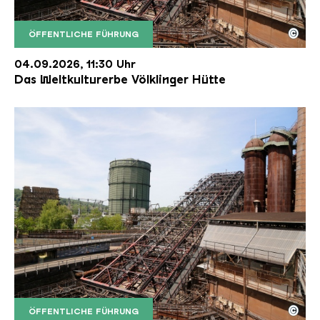
©
ÖFFENTLICHE FÜHRUNG
Der Erzschrägaufzug der Völklinger Hütte mit de
Copyright: Weltkulturerbe Völklinger Hütte | Karl 
04.09.2026, 11:30 Uhr
Das Weltkulturerbe Völklinger Hütte
©
ÖFFENTLICHE FÜHRUNG