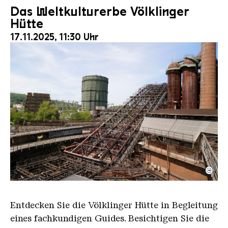
Das Weltkulturerbe Völklinger
Hütte
17.11.2025, 11:30 Uhr
©
Der Erzschrägaufzug der Völklinger Hütte mit de
Copyright: Weltkulturerbe Völklinger Hütte | Karl 
Entdecken Sie die Völklinger Hütte in Begleitung
eines fachkundigen Guides. Besichtigen Sie die