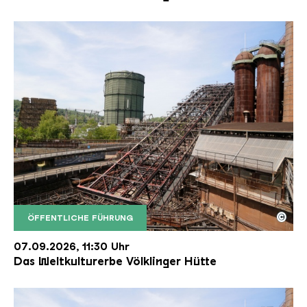
©
ÖFFENTLICHE FÜHRUNG
Der Erzschrägaufzug der Völklinger Hütte mit de
Copyright: Weltkulturerbe Völklinger Hütte | Karl 
07.09.2026, 11:30 Uhr
Das Weltkulturerbe Völklinger Hütte