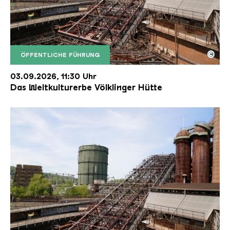
©
ÖFFENTLICHE FÜHRUNG
Der Erzschrägaufzug der Völklinger Hütte mit de
Copyright: Weltkulturerbe Völklinger Hütte | Karl 
03.09.2026, 11:30 Uhr
Das Weltkulturerbe Völklinger Hütte