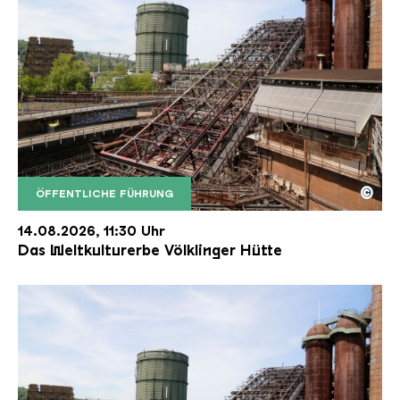
©
ÖFFENTLICHE FÜHRUNG
Der Erzschrägaufzug der Völklinger Hütte mit de
Copyright: Weltkulturerbe Völklinger Hütte | Karl 
14.08.2026, 11:30 Uhr
Das Weltkulturerbe Völklinger Hütte