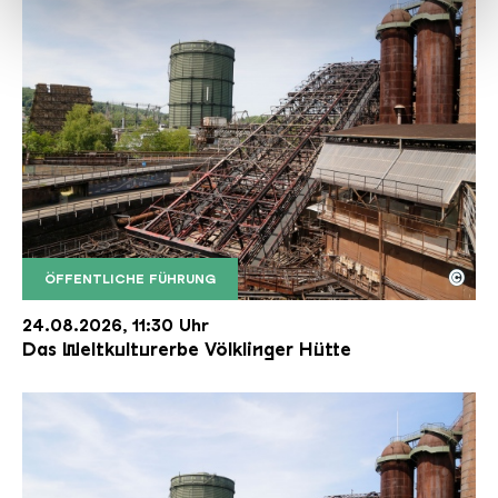
haben oder die sie im Rahmen Ihrer Nutzung der Dienste
gesammelt haben.
©
ÖFFENTLICHE FÜHRUNG
Der Erzschrägaufzug der Völklinger Hütte mit de
Copyright: Weltkulturerbe Völklinger Hütte | Karl 
24.08.2026, 11:30 Uhr
Das Weltkulturerbe Völklinger Hütte