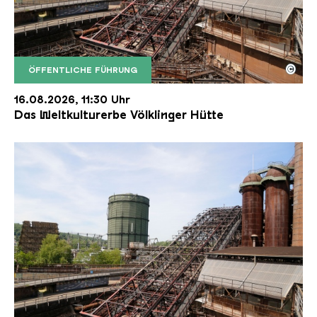
©
ÖFFENTLICHE FÜHRUNG
Der Erzschrägaufzug der Völklinger Hütte mit de
Copyright: Weltkulturerbe Völklinger Hütte | Karl 
16.08.2026, 11:30 Uhr
Das Weltkulturerbe Völklinger Hütte