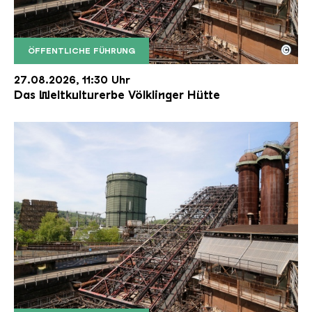
©
ÖFFENTLICHE FÜHRUNG
Der Erzschrägaufzug der Völklinger Hütte mit de
Copyright: Weltkulturerbe Völklinger Hütte | Karl 
27.08.2026, 11:30 Uhr
Das Weltkulturerbe Völklinger Hütte