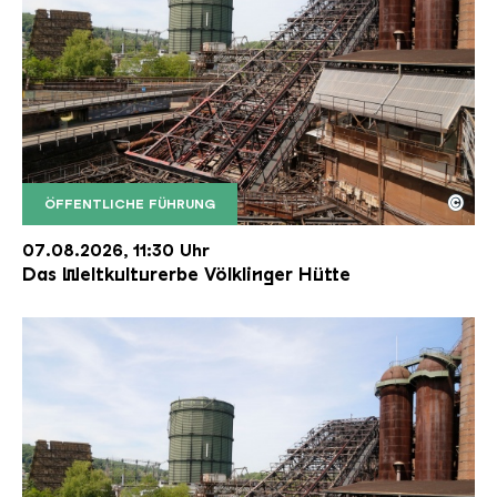
©
ÖFFENTLICHE FÜHRUNG
Der Erzschrägaufzug der Völklinger Hütte mit de
Copyright: Weltkulturerbe Völklinger Hütte | Karl 
07.08.2026, 11:30 Uhr
Das Weltkulturerbe Völklinger Hütte