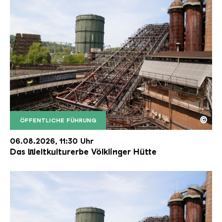
©
ÖFFENTLICHE FÜHRUNG
Der Erzschrägaufzug der Völklinger Hütte mit de
Copyright: Weltkulturerbe Völklinger Hütte | Karl 
06.08.2026, 11:30 Uhr
Das Weltkulturerbe Völklinger Hütte