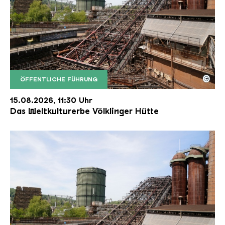
©
ÖFFENTLICHE FÜHRUNG
Der Erzschrägaufzug der Völklinger Hütte mit de
Copyright: Weltkulturerbe Völklinger Hütte | Karl 
15.08.2026, 11:30 Uhr
Das Weltkulturerbe Völklinger Hütte