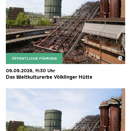
©
ÖFFENTLICHE FÜHRUNG
Der Erzschrägaufzug der Völklinger Hütte mit de
Copyright: Weltkulturerbe Völklinger Hütte | Karl 
09.09.2026, 11:30 Uhr
Das Weltkulturerbe Völklinger Hütte