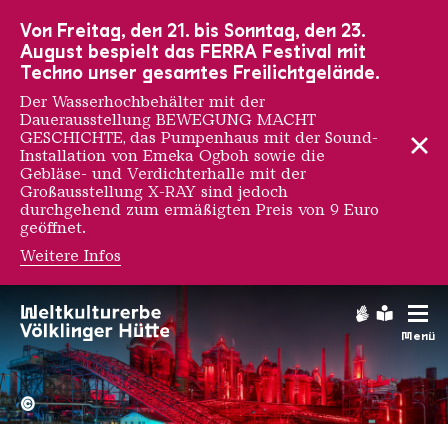
Zur Hauptnavigation
Zur Suche
Zum Inhalt
Zur Fußnavigation
Von Freitag, den 21. bis Sonntag, den 23.
August bespielt das FERRA Festival mit
Techno unser gesamtes Freilichtgelände.
Der Wasserhochbehälter mit der
Dauerausstellung BEWEGUNG MACHT
GESCHICHTE, das Pumpenhaus mit der Sound-
Installation von Emeka Ogboh sowie die
Gebläse- und Verdichterhalle mit der
Großausstellung X-RAY sind jedoch
durchgehend zum ermäßigten Preis von 9 Euro
geöffnet.
Weitere Infos
Gebärdens
Leichte
Menü
Hochofengruppe in Rot
Copyright: Weltkulturerbe 
©