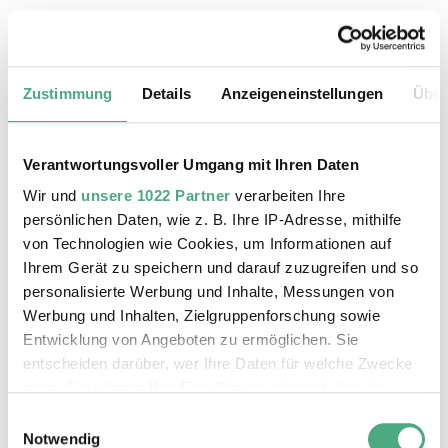
18.08.2026, 11:30 Uhr
Das Weltkulturerbe Völklinger Hütte
Zustimmung
Details
Anzeigeneinstellungen
Über
Verantwortungsvoller Umgang mit Ihren Daten
Wir und
unsere 1022 Partner
verarbeiten Ihre
persönlichen Daten, wie z. B. Ihre IP-Adresse, mithilfe
von Technologien wie Cookies, um Informationen auf
Ihrem Gerät zu speichern und darauf zuzugreifen und so
personalisierte Werbung und Inhalte, Messungen von
Werbung und Inhalten, Zielgruppenforschung sowie
Entwicklung von Angeboten zu ermöglichen. Sie
entscheiden darüber, wer Ihre Daten für welche Zwecke
©
ÖFFENTLICHE FÜHRUNG
Der Erzschrägaufzug der Völklinger Hütte mit de
Copyright: Weltkulturerbe Völklinger Hütte | Karl 
nutzt. Sie können Ihre Einwilligung jederzeit über die
19.08.2026, 11:30 Uhr
Cookie-Erklärung oder durch Klicken auf das Privacy
Einwilligungsauswahl
Das Weltkulturerbe Völklinger Hütte
Trigger Symbol ändern oder widerrufen
Notwendig