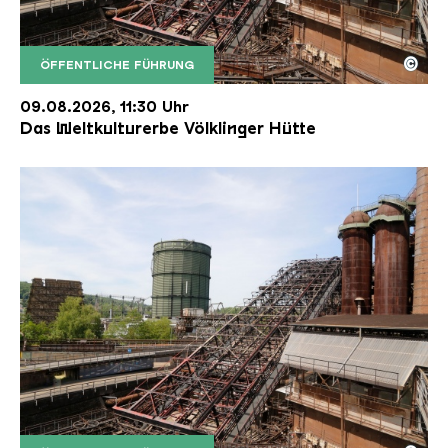
©
ÖFFENTLICHE FÜHRUNG
Der Erzschrägaufzug der Völklinger Hütte mit de
Copyright: Weltkulturerbe Völklinger Hütte | Karl 
09.08.2026, 11:30 Uhr
Das Weltkulturerbe Völklinger Hütte