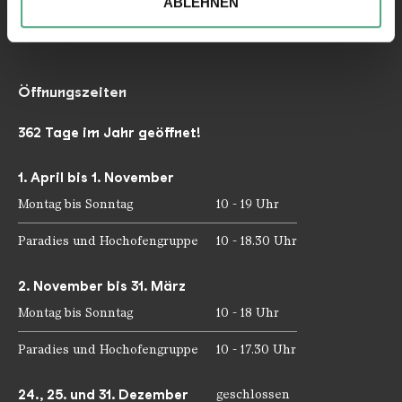
ABLEHNEN
Telefax: +49 6898 9100 111
Partner führen diese Informationen möglicherweise mit
mail@voelklinger-huette.org
weiteren Daten zusammen, die Sie ihnen bereitgestellt
haben oder die sie im Rahmen Ihrer Nutzung der Dienste
gesammelt haben.
Öffnungszeiten
362 Tage im Jahr geöffnet!
1. April bis 1. November
Montag bis Sonntag
10 - 19 Uhr
Paradies und Hochofengruppe
10 - 18.30 Uhr
2. November bis 31. März
Montag bis Sonntag
10 - 18 Uhr
Paradies und Hochofengruppe
10 - 17.30 Uhr
24., 25. und 31. Dezember
geschlossen