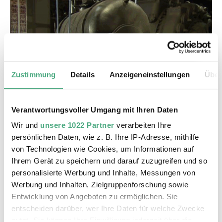
Zustimmung
Details
Anzeigeneinstellungen
Über
VIDEO
Folge 2 1920w
Mon Trésor | Der Schatz der Saarländer*innen |
Verantwortungsvoller Umgang mit Ihren Daten
Folge 2
Wir und
unsere 1022 Partner
verarbeiten Ihre
persönlichen Daten, wie z. B. Ihre IP-Adresse, mithilfe
von Technologien wie Cookies, um Informationen auf
Ihrem Gerät zu speichern und darauf zuzugreifen und so
personalisierte Werbung und Inhalte, Messungen von
Werbung und Inhalten, Zielgruppenforschung sowie
Entwicklung von Angeboten zu ermöglichen. Sie
entscheiden darüber, wer Ihre Daten für welche Zwecke
nutzt. Sie können Ihre Einwilligung jederzeit über die