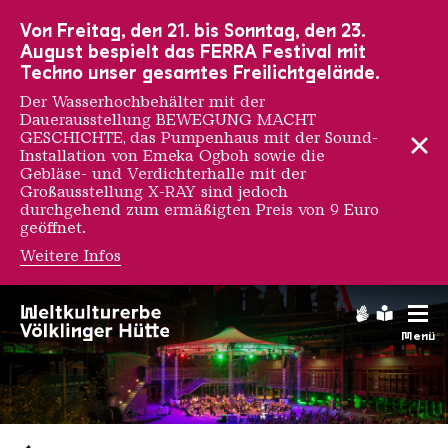
Zur Hauptnavigation
Zur Suche
Zum Inhalt
Zur Fußnavigation
Von Freitag, den 21. bis Sonntag, den 23.
August bespielt das FERRA Festival mit
Techno unser gesamtes Freilichtgelände.
Der Wasserhochbehälter mit der
Dauerausstellung BEWEGUNG MACHT
GESCHICHTE, das Pumpenhaus mit der Sound-
Installation von Emeka Ogboh sowie die
Gebläse- und Verdichterhalle mit der
Großausstellung X-RAY sind jedoch
durchgehend zum ermäßigten Preis von 9 Euro
geöffnet.
Weitere Infos
Gebärdens
Leichte
Menü
Saarländischen Staatsorche