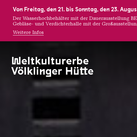
Zur Hauptnavigation
Zur Suche
Zum Inhalt
Zur Fußnavigation
Von Freitag, den 21. bis Sonntag, den 23. Aug
Der Wasserhochbehälter mit der Dauerausstellung
Gebläse- und Verdichterhalle mit der Großausstellu
Weitere Infos
Mon Tré