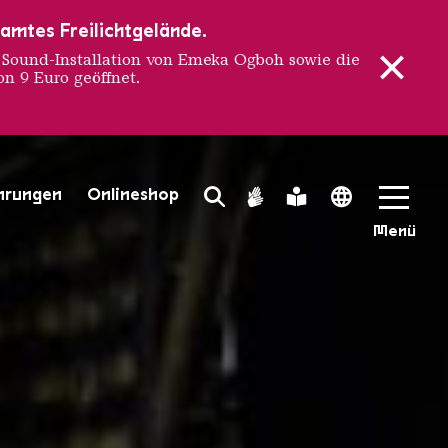
samtes Freilichtgelände.
ound-Installation von Emeka Ogboh sowie die
n 9 Euro geöffnet.
uropas S
hrungen
Onlineshop
Search Toggle
Gebärdensprache
Leichte Sprache
Language 
Menü