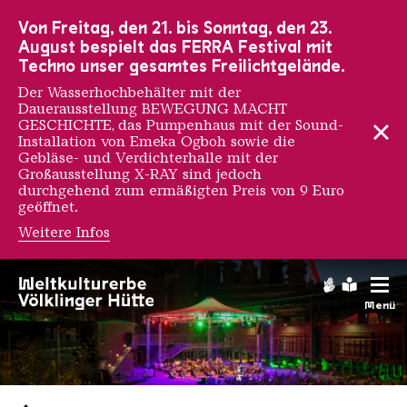
Zur Hauptnavigation
Zur Suche
Zum Inhalt
Zur Fußnavigation
Von Freitag, den 21. bis Sonntag, den 23.
August bespielt das FERRA Festival mit
Techno unser gesamtes Freilichtgelände.
Der Wasserhochbehälter mit der
Dauerausstellung BEWEGUNG MACHT
GESCHICHTE, das Pumpenhaus mit der Sound-
Installation von Emeka Ogboh sowie die
Gebläse- und Verdichterhalle mit der
Großausstellung X-RAY sind jedoch
durchgehend zum ermäßigten Preis von 9 Euro
geöffnet.
Weitere Infos
Gebärdens
Leichte
Menü
Saarländischen Staatsorche