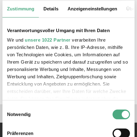
URBAN ART BIENNALE | tagesschau ARD
Zustimmung
Details
Anzeigeneinstellungen
Über
Verantwortungsvoller Umgang mit Ihren Daten
Wir und
unsere 1022 Partner
verarbeiten Ihre
persönlichen Daten, wie z. B. Ihre IP-Adresse, mithilfe
von Technologien wie Cookies, um Informationen auf
Ihrem Gerät zu speichern und darauf zuzugreifen und so
personalisierte Werbung und Inhalte, Messungen von
Werbung und Inhalten, Zielgruppenforschung sowie
VIDEO
Remi Rough ZDF
Entwicklung von Angeboten zu ermöglichen. Sie
URBAN ART BIENNALE | ZDF heute journal
entscheiden darüber, wer Ihre Daten für welche Zwecke
nutzt. Sie können Ihre Einwilligung jederzeit über die
Cookie-Erklärung oder durch Klicken auf das Privacy
Einwilligungsauswahl
Verlinkungen zu unseren 
Trigger Symbol ändern oder widerrufen
Notwendig
Wenn Sie es erlauben, würden wir auch gerne:
Präferenzen
Informationen über Ihre geografische Lage erfassen,