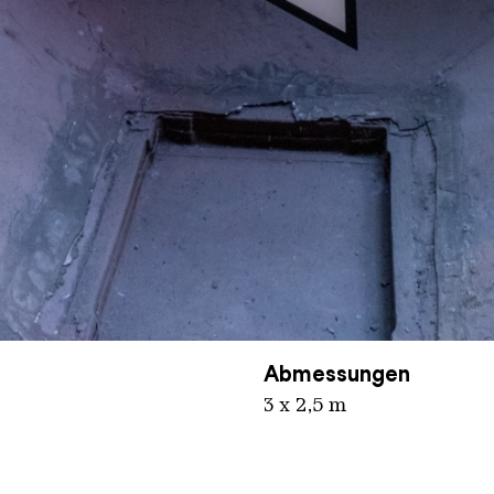
nger Hütte / Karl Heinrich Veith
Abmessungen
3 x 2,5 m