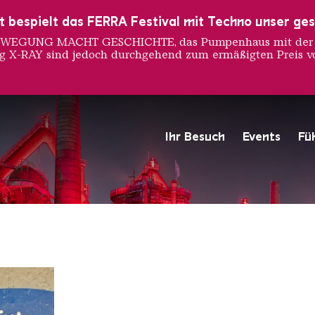
ust bespielt das FERRA Festival mit Techno unser ge
 BEWEGUNG MACHT GESCHICHTE, das Pumpenhaus mit der S
ng X-RAY sind jedoch durchgehend zum ermäßigten Preis vo
 Rock
Ihr Besuch
Events
Fü
Hochofengruppe in Rot
Copyright: Weltkulturerbe 