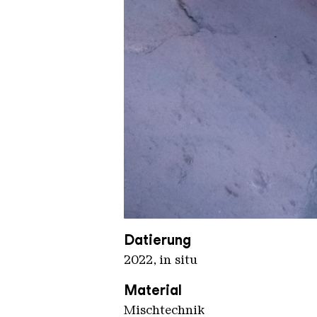
MickLaRock final
Copyright: Weltkulturerbe Völkli
Datierung
2022, in situ
Material
Mischtechnik