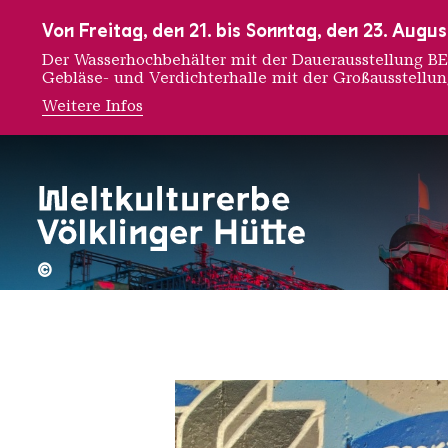
Zur Hauptnavigation
Zur Suche
Zum Inhalt
Zur Fußnavigation
Von Freitag, den 21. bis Sonntag, den 23. Aug
Der Wasserhochbehälter mit der Dauerausstellung
Gebläse- und Verdichterhalle mit der Großausstellu
Weitere Infos
Mick La
©